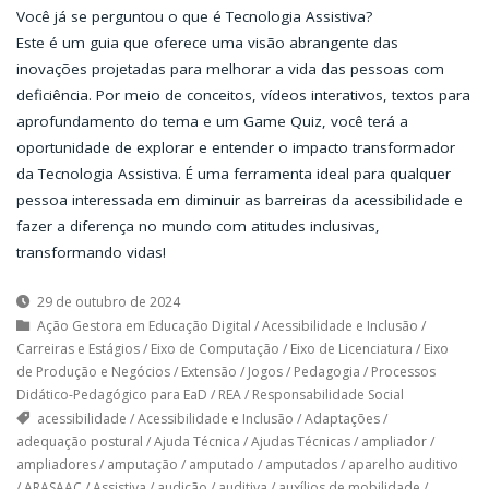
Você já se perguntou o que é Tecnologia Assistiva?
Este é um guia que oferece uma visão abrangente das
inovações projetadas para melhorar a vida das pessoas com
deficiência. Por meio de conceitos, vídeos interativos, textos para
aprofundamento do tema e um Game Quiz, você terá a
oportunidade de explorar e entender o impacto transformador
da Tecnologia Assistiva. É uma ferramenta ideal para qualquer
pessoa interessada em diminuir as barreiras da acessibilidade e
fazer a diferença no mundo com atitudes inclusivas,
transformando vidas!
29 de outubro de 2024
Ação Gestora em Educação Digital
/
Acessibilidade e Inclusão
/
Carreiras e Estágios
/
Eixo de Computação
/
Eixo de Licenciatura
/
Eixo
de Produção e Negócios
/
Extensão
/
Jogos
/
Pedagogia
/
Processos
Didático-Pedagógico para EaD
/
REA
/
Responsabilidade Social
acessibilidade
/
Acessibilidade e Inclusão
/
Adaptações
/
adequação postural
/
Ajuda Técnica
/
Ajudas Técnicas
/
ampliador
/
ampliadores
/
amputação
/
amputado
/
amputados
/
aparelho auditivo
/
ARASAAC
/
Assistiva
/
audição
/
auditiva
/
auxílios de mobilidade
/