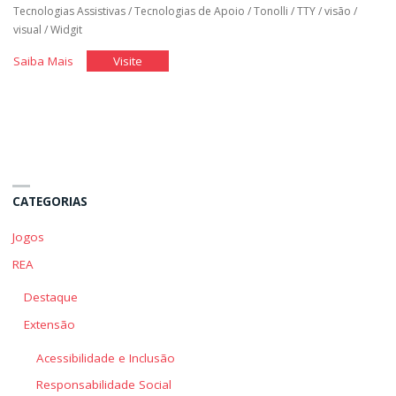
Tecnologias Assistivas
/
Tecnologias de Apoio
/
Tonolli
/
TTY
/
visão
/
visual
/
Widgit
"Tecnologia
"Tecnologia
Saiba Mais
Visite
Assistiva"
Assistiva"
CATEGORIAS
Jogos
REA
Destaque
Extensão
Acessibilidade e Inclusão
Responsabilidade Social