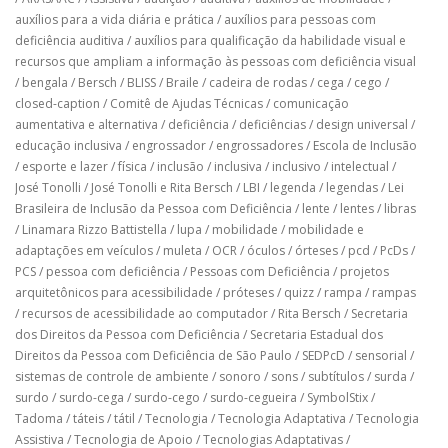
auxílios para a vida diária e prática
/
auxílios para pessoas com
deficiência auditiva
/
auxílios para qualificação da habilidade visual e
recursos que ampliam a informação às pessoas com deficiência visual
/
bengala
/
Bersch
/
BLISS
/
Braile
/
cadeira de rodas
/
cega
/
cego
/
closed-caption
/
Comitê de Ajudas Técnicas
/
comunicação
aumentativa e alternativa
/
deficiência
/
deficiências
/
design universal
/
educação inclusiva
/
engrossador
/
engrossadores
/
Escola de Inclusão
/
esporte e lazer
/
física
/
inclusão
/
inclusiva
/
inclusivo
/
intelectual
/
José Tonolli
/
José Tonolli e Rita Bersch
/
LBI
/
legenda
/
legendas
/
Lei
Brasileira de Inclusão da Pessoa com Deficiência
/
lente
/
lentes
/
libras
/
Linamara Rizzo Battistella
/
lupa
/
mobilidade
/
mobilidade e
adaptações em veículos
/
muleta
/
OCR
/
óculos
/
órteses
/
pcd
/
PcDs
/
PCS
/
pessoa com deficiência
/
Pessoas com Deficiência
/
projetos
arquitetônicos para acessibilidade
/
próteses
/
quizz
/
rampa
/
rampas
/
recursos de acessibilidade ao computador
/
Rita Bersch
/
Secretaria
dos Direitos da Pessoa com Deficiência
/
Secretaria Estadual dos
Direitos da Pessoa com Deficiência de São Paulo
/
SEDPcD
/
sensorial
/
sistemas de controle de ambiente
/
sonoro
/
sons
/
subtítulos
/
surda
/
surdo
/
surdo-cega
/
surdo-cego
/
surdo-cegueira
/
SymbolStix
/
Tadoma
/
táteis
/
tátil
/
Tecnologia
/
Tecnologia Adaptativa
/
Tecnologia
Assistiva
/
Tecnologia de Apoio
/
Tecnologias Adaptativas
/