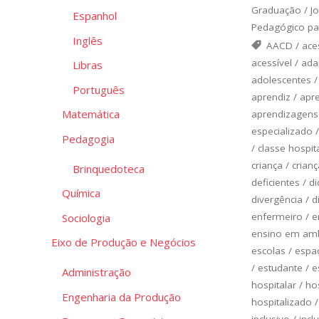
Graduação
/
J
Espanhol
Pedagógico pa
Inglês
AACD
/
ace
acessível
/
ada
Libras
adolescentes
Português
aprendiz
/
apr
Matemática
aprendizagens
especializado
Pedagogia
/
classe hospit
criança
/
crianç
Brinquedoteca
deficientes
/
di
Química
divergência
/
d
enfermeiro
/
e
Sociologia
ensino em amb
Eixo de Produção e Negócios
escolas
/
espa
/
estudante
/
e
Administração
hospitalar
/
ho
Engenharia da Produção
hospitalizado
inclusivo
/
incl