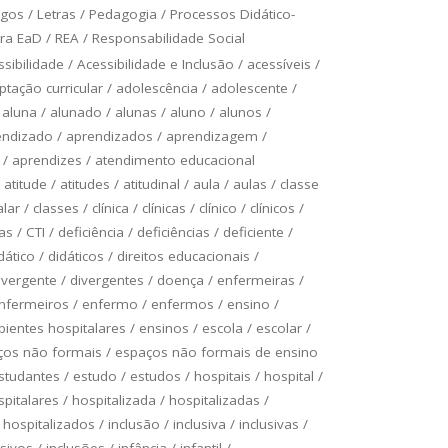
ogos
/
Letras
/
Pedagogia
/
Processos Didático-
ra EaD
/
REA
/
Responsabilidade Social
ssibilidade
/
Acessibilidade e Inclusão
/
acessíveis
/
ptação curricular
/
adolescência
/
adolescente
/
/
aluna
/
alunado
/
alunas
/
aluno
/
alunos
/
endizado
/
aprendizados
/
aprendizagem
/
/
aprendizes
/
atendimento educacional
/
atitude
/
atitudes
/
atitudinal
/
aula
/
aulas
/
classe
alar
/
classes
/
clínica
/
clínicas
/
clínico
/
clínicos
/
as
/
CTI
/
deficiência
/
deficiências
/
deficiente
/
dático
/
didáticos
/
direitos educacionais
/
ivergente
/
divergentes
/
doença
/
enfermeiras
/
nfermeiros
/
enfermo
/
enfermos
/
ensino
/
ientes hospitalares
/
ensinos
/
escola
/
escolar
/
ços não formais
/
espaços não formais de ensino
studantes
/
estudo
/
estudos
/
hospitais
/
hospital
/
spitalares
/
hospitalizada
/
hospitalizadas
/
/
hospitalizados
/
inclusão
/
inclusiva
/
inclusivas
/
usivos
/
inclusões
/
infância
/
infantil
/