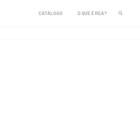
Skip
CATÁLOGO
O QUE É REA?
to
SEARCH
content