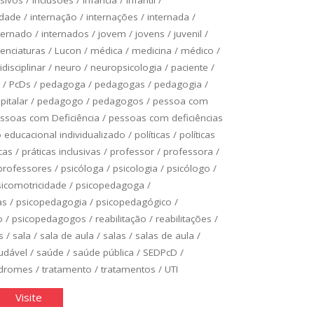
idade
/
internação
/
internações
/
internada
/
ternado
/
internados
/
jovem
/
jovens
/
juvenil
/
cenciaturas
/
Lucon
/
médica
/
medicina
/
médico
/
idisciplinar
/
neuro
/
neuropsicologia
/
paciente
/
/
PcDs
/
pedagoga
/
pedagogas
/
pedagogia
/
italar
/
pedagogo
/
pedagogos
/
pessoa com
ssoas com Deficiência
/
pessoas com deficiências
educacional individualizado
/
políticas
/
políticas
cas
/
práticas inclusivas
/
professor
/
professora
/
professores
/
psicóloga
/
psicologia
/
psicólogo
/
sicomotricidade
/
psicopedagoga
/
as
/
psicopedagogia
/
psicopedagógico
/
o
/
psicopedagogos
/
reabilitação
/
reabilitações
/
s
/
sala
/
sala de aula
/
salas
/
salas de aula
/
udável
/
saúde
/
saúde pública
/
SEDPcD
/
ndromes
/
tratamento
/
tratamentos
/
UTI
asse
"Classe
Visite