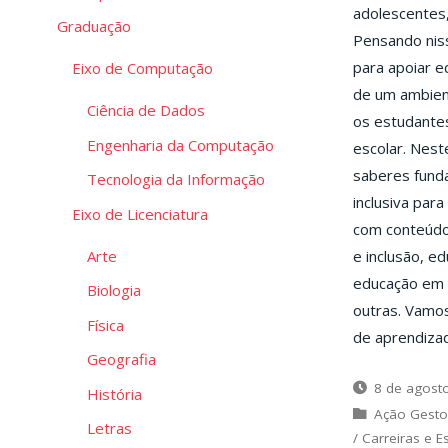
adolescentes,
Graduação
Pensando niss
para apoiar e
Eixo de Computação
de um ambien
Ciência de Dados
os estudantes
Engenharia da Computação
escolar. Nest
saberes funda
Tecnologia da Informação
inclusiva par
Eixo de Licenciatura
com conteúdo 
Arte
e inclusão, ed
educação em e
Biologia
outras. Vamo
Física
de aprendiza
Geografia
8 de agost
História
Ação Gesto
Letras
/
Carreiras e E