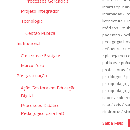
Processos Gerenciais
interdisciplinar
Projeto Integrador
internadas
/
in
Tecnologia
licenciatura
/
li
médicos
/
mult
Gestão Pública
pacientes
/
pcd
pedagogia hosp
Institucional
deficiência
/
Pe
Carreiras e Estágios
/
planejamento 
públicas
/
práti
Marco Zero
professoras
/
Pós-graduação
psicólogos
/
p
psicopedagog
Ação Gestora em Educação
psicopedagog
Digital
saber
/
sabere
saudáveis
/
sa
Processos Didático-
síndrome
/
sí
Pedagógico para EaD
"Cl
Saiba Mais