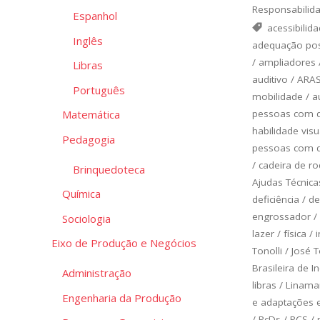
Responsabilida
Espanhol
acessibilid
Inglês
adequação pos
/
ampliadores
Libras
auditivo
/
ARA
Português
mobilidade
/
a
pessoas com de
Matemática
habilidade vis
Pedagogia
pessoas com de
/
cadeira de r
Brinquedoteca
Ajudas Técnica
Química
deficiência
/
de
engrossador
/
Sociologia
lazer
/
física
/
Eixo de Produção e Negócios
Tonolli
/
José T
Brasileira de 
Administração
libras
/
Linamar
Engenharia da Produção
e adaptações 
/
PcDs
/
PCS
/