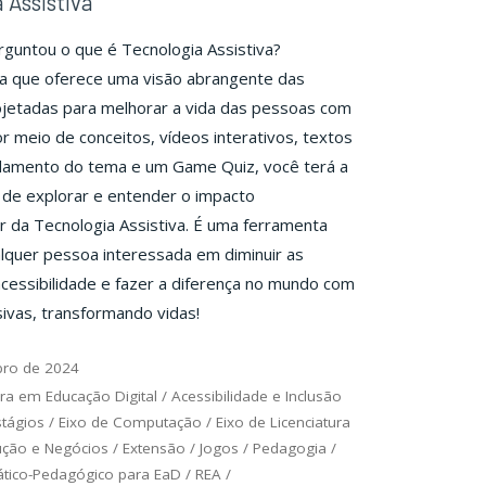
 Assistiva
rguntou o que é Tecnologia Assistiva?
ia que oferece uma visão abrangente das
ojetadas para melhorar a vida das pessoas com
or meio de conceitos, vídeos interativos, textos
damento do tema e um Game Quiz, você terá a
de explorar e entender o impacto
 da Tecnologia Assistiva. É uma ferramenta
alquer pessoa interessada em diminuir as
acessibilidade e fazer a diferença no mundo com
sivas, transformando vidas!
bro de 2024
ra em Educação Digital
/
Acessibilidade e Inclusão
stágios
/
Eixo de Computação
/
Eixo de Licenciatura
ução e Negócios
/
Extensão
/
Jogos
/
Pedagogia
/
ático-Pedagógico para EaD
/
REA
/