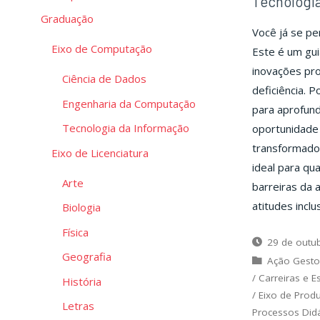
Tecnologia
Graduação
Você já se pe
Eixo de Computação
Este é um gu
inovações pr
Ciência de Dados
deficiência. P
Engenharia da Computação
para aprofun
Tecnologia da Informação
oportunidade 
transformador
Eixo de Licenciatura
ideal para qu
Arte
barreiras da 
atitudes inclu
Biologia
Física
29 de outu
Geografia
Ação Gesto
/
Carreiras e E
História
/
Eixo de Prod
Letras
Processos Did