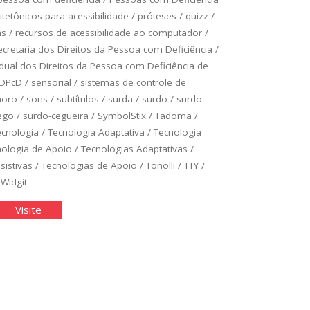
itetônicos para acessibilidade
/
próteses
/
quizz
/
as
/
recursos de acessibilidade ao computador
/
ecretaria dos Direitos da Pessoa com Deficiência
/
adual dos Direitos da Pessoa com Deficiência de
DPcD
/
sensorial
/
sistemas de controle de
noro
/
sons
/
subtítulos
/
surda
/
surdo
/
surdo-
ego
/
surdo-cegueira
/
SymbolStix
/
Tadoma
/
ecnologia
/
Tecnologia Adaptativa
/
Tecnologia
nologia de Apoio
/
Tecnologias Adaptativas
/
sistivas
/
Tecnologias de Apoio
/
Tonolli
/
TTY
/
/
Widgit
cnologia
"Tecnologia
Visite
istiva"
Assistiva"