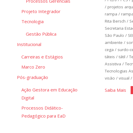
Processos Gerenciais
/
projetos arqu
Projeto Integrador
rampa
/
ramp
Rita Bersch
/
S
Tecnologia
Secretaria Est
Gestão Pública
São Paulo
/
SE
ambiente
/
so
Institucional
cega
/
surdo-c
Carreiras e Estágios
táteis
/
tátil
/
T
Assistiva
/
Tec
Marco Zero
Tecnologias As
Pós-graduação
visão
/
visual
Ação Gestora em Educação
"Te
Saiba Mais
Digital
Ass
Processos Didático-
Pedagógico para EaD