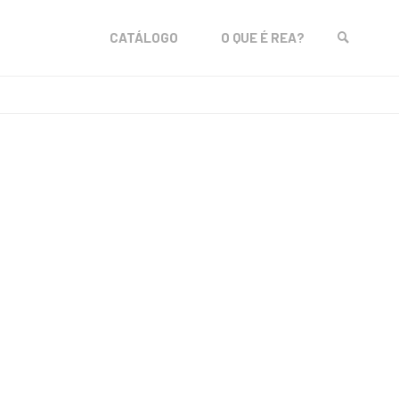
Skip
CATÁLOGO
O QUE É REA?
to
SEARCH
content