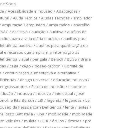
de Social
ade
/
Acessibilidade e Inclusão
/
Adaptações
/
tural
/
Ajuda Técnica
/
Ajudas Técnicas
/
ampliador
/
amputação
/
amputado
/
amputados
/
aparelho
SAAC
/
Assistiva
/
audição
/
auditiva
/
auxílios de
uxílios para a vida diária e prática
/
auxílios para
ficiência auditiva
/
auxílios para qualificação da
ual e recursos que ampliam a informação às
ficiência visual
/
bengala
/
Bersch
/
BLISS
/
Braile
odas
/
cega
/
cego
/
closed-caption
/
Comitê de
s
/
comunicação aumentativa e alternativa
/
ficiências
/
design universal
/
educação inclusiva
/
engrossadores
/
Escola de Inclusão
/
esporte e
inclusão
/
inclusiva
/
inclusivo
/
intelectual
/
José
onolli e Rita Bersch
/
LBI
/
legenda
/
legendas
/
Lei
Inclusão da Pessoa com Deficiência
/
lente
/
lentes
/
a Rizzo Battistella
/
lupa
/
mobilidade
/
mobilidade
em veículos
/
muleta
/
OCR
/
óculos
/
órteses
/
pcd
pessoa com deficiência
/
Pessoas com Deficiência