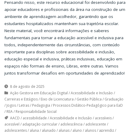
Pensando nisso, este recurso educacional foi desenvolvido para
apoiar educadores e profissionais da área na construção de um
ambiente de aprendizagem acolhedor, garantindo que os
estudantes hospitalizados mantenham sua trajetória escolar.
Neste material, você encontrará informações e saberes
fundamentais para tornar a educação acessível e inclusiva para
todos, independentemente das circunstâncias, com conteúdo
importante para disciplinas sobre acessibilidade e inclusão,
educação especial e inclusiva, práticas inclusivas, educação em
espaços não formais de ensino, Libras, entre outras. Vamos
juntos transformar desafios em oportunidades de aprendizado!
8 de agosto de 2025
Ação Gestora em Educação Digital
/
Acessibilidade e Inclusão
/
Carreiras e Estágios
/
Eixo de Licenciatura
/
Gestão Pública
/
Graduação
/
Jogos
/
Letras
/
Pedagogia
/
Processos Didático-Pedagógico para EaD
/
REA
/
Responsabilidade Social
AACD
/
acessibilidade
/
Acessibilidade e Inclusão
/
acessíveis
/
acessível
/
adaptação curricular
/
adolescência
/
adolescente
/
adolescentes
/
aluna
/
alunado
/
alunas
/
aluno
/
alunos
/
aprendiz
/