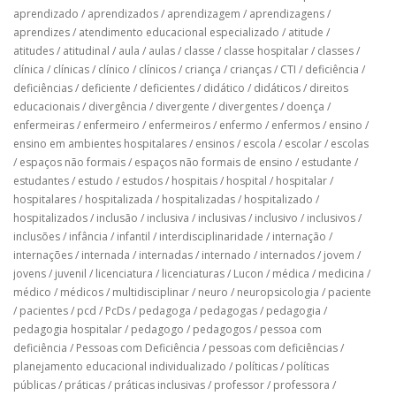
aprendizado
/
aprendizados
/
aprendizagem
/
aprendizagens
/
aprendizes
/
atendimento educacional especializado
/
atitude
/
atitudes
/
atitudinal
/
aula
/
aulas
/
classe
/
classe hospitalar
/
classes
/
clínica
/
clínicas
/
clínico
/
clínicos
/
criança
/
crianças
/
CTI
/
deficiência
/
deficiências
/
deficiente
/
deficientes
/
didático
/
didáticos
/
direitos
educacionais
/
divergência
/
divergente
/
divergentes
/
doença
/
enfermeiras
/
enfermeiro
/
enfermeiros
/
enfermo
/
enfermos
/
ensino
/
ensino em ambientes hospitalares
/
ensinos
/
escola
/
escolar
/
escolas
/
espaços não formais
/
espaços não formais de ensino
/
estudante
/
estudantes
/
estudo
/
estudos
/
hospitais
/
hospital
/
hospitalar
/
hospitalares
/
hospitalizada
/
hospitalizadas
/
hospitalizado
/
hospitalizados
/
inclusão
/
inclusiva
/
inclusivas
/
inclusivo
/
inclusivos
/
inclusões
/
infância
/
infantil
/
interdisciplinaridade
/
internação
/
internações
/
internada
/
internadas
/
internado
/
internados
/
jovem
/
jovens
/
juvenil
/
licenciatura
/
licenciaturas
/
Lucon
/
médica
/
medicina
/
médico
/
médicos
/
multidisciplinar
/
neuro
/
neuropsicologia
/
paciente
/
pacientes
/
pcd
/
PcDs
/
pedagoga
/
pedagogas
/
pedagogia
/
pedagogia hospitalar
/
pedagogo
/
pedagogos
/
pessoa com
deficiência
/
Pessoas com Deficiência
/
pessoas com deficiências
/
planejamento educacional individualizado
/
políticas
/
políticas
públicas
/
práticas
/
práticas inclusivas
/
professor
/
professora
/