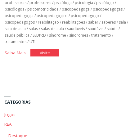
professoras
/
professores
/
psicóloga
/
psicologia
/
psicólogo
/
psicólogos
/
psicomotricidade
/
psicopedagoga
/
psicopedagogas
/
psicopedagogia
/
psicopedagógico
/
psicopedagogo
/
psicopedagogos
/
reabilitação
/
reabilitações
/
saber
/
saberes
/
sala
/
sala de aula
/
salas
/
salas de aula
/
saudáveis
/
saudável
/
saúde
/
saúde pública
/
SEDPcD
/
síndrome
/
síndromes
/
tratamento
/
tratamentos
/
UTI
"Classe
"Classe
Saiba Mais
Visite
Hospitalar"
Hospitalar"
CATEGORIAS
Jogos
REA
Destaque