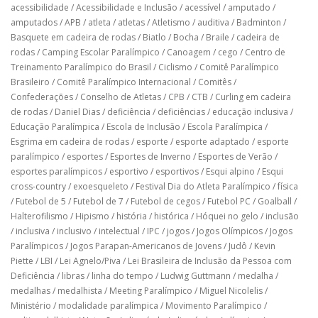
acessibilidade
/
Acessibilidade e Inclusão
/
acessível
/
amputado
/
amputados
/
APB
/
atleta
/
atletas
/
Atletismo
/
auditiva
/
Badminton
/
Basquete em cadeira de rodas
/
Biatlo
/
Bocha
/
Braile
/
cadeira de
rodas
/
Camping Escolar Paralímpico
/
Canoagem
/
cego
/
Centro de
Treinamento Paralímpico do Brasil
/
Ciclismo
/
Comitê Paralímpico
Brasileiro
/
Comitê Paralímpico Internacional
/
Comitês
/
Confederações
/
Conselho de Atletas
/
CPB
/
CTB
/
Curling em cadeira
de rodas
/
Daniel Dias
/
deficiência
/
deficiências
/
educação inclusiva
/
Educação Paralímpica
/
Escola de Inclusão
/
Escola Paralímpica
/
Esgrima em cadeira de rodas
/
esporte
/
esporte adaptado
/
esporte
paralímpico
/
esportes
/
Esportes de Inverno
/
Esportes de Verão
/
esportes paralímpicos
/
esportivo
/
esportivos
/
Esqui alpino
/
Esqui
cross-country
/
exoesqueleto
/
Festival Dia do Atleta Paralímpico
/
física
/
Futebol de 5
/
Futebol de 7
/
Futebol de cegos
/
Futebol PC
/
Goalball
/
Halterofilismo
/
Hipismo
/
história
/
histórica
/
Hóquei no gelo
/
inclusão
/
inclusiva
/
inclusivo
/
intelectual
/
IPC
/
jogos
/
Jogos Olímpicos
/
Jogos
Paralímpicos
/
Jogos Parapan-Americanos de Jovens
/
Judô
/
Kevin
Piette
/
LBI
/
Lei Agnelo/Piva
/
Lei Brasileira de Inclusão da Pessoa com
Deficiência
/
libras
/
linha do tempo
/
Ludwig Guttmann
/
medalha
/
medalhas
/
medalhista
/
Meeting Paralímpico
/
Miguel Nicolelis
/
Ministério
/
modalidade paralímpica
/
Movimento Paralímpico
/