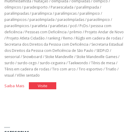
multimedalhista
/
Natação
/
olimpíada
/
olimpíadas
/
olímpico
/
olímpicos
/
paradesporto
/
Paraescalada
/
paralímpiada
/
paralímpiadas
/
paralímpica
/
paralímpicas
/
paralímpico
/
paralímpicos
/
paraolimpíada
/
paraolimpíadas
/
paraolímpico
/
paraolímpicos
/
paratleta
/
paratletas
/
pcd
/
PcDs
/
pessoa com
deficiência
/
Pessoas com Deficiência
/
prêmio
/
Projeto Andar de Novo
/
Projeto Atleta Cidadão
/
ranking
/
Remo
/
Rúgbi em cadeira de rodas
/
Secretaria dos Direitos da Pessoa com Deficiência
/
Secretaria Estadual
dos Direitos da Pessoa com Deficiência de São Paulo
/
SEDPcD
/
sensorial
/
Snowboard
/
Stoke Mandeville
/
Stoke Mandeville Games
/
surdo
/
surdo-cego
/
surdo-cegueira
/
Taekwondo
/
Tênis de mesa
/
Tênis em cadeira de rodas
/
Tiro com arco
/
Tiro esportivo
/
Triatlo
/
visual
/
Vôlei sentado
"História
"História
Saiba Mais
Visite
do
do
Brasil
Brasil
nos
nos
jogos
jogos
paralímpicos"
paralímpicos"