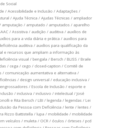
de Social
ade
/
Acessibilidade e Inclusão
/
Adaptações
/
tural
/
Ajuda Técnica
/
Ajudas Técnicas
/
ampliador
/
amputação
/
amputado
/
amputados
/
aparelho
SAAC
/
Assistiva
/
audição
/
auditiva
/
auxílios de
uxílios para a vida diária e prática
/
auxílios para
ficiência auditiva
/
auxílios para qualificação da
ual e recursos que ampliam a informação às
ficiência visual
/
bengala
/
Bersch
/
BLISS
/
Braile
odas
/
cega
/
cego
/
closed-caption
/
Comitê de
s
/
comunicação aumentativa e alternativa
/
ficiências
/
design universal
/
educação inclusiva
/
engrossadores
/
Escola de Inclusão
/
esporte e
inclusão
/
inclusiva
/
inclusivo
/
intelectual
/
José
onolli e Rita Bersch
/
LBI
/
legenda
/
legendas
/
Lei
Inclusão da Pessoa com Deficiência
/
lente
/
lentes
/
a Rizzo Battistella
/
lupa
/
mobilidade
/
mobilidade
em veículos
/
muleta
/
OCR
/
óculos
/
órteses
/
pcd
pessoa com deficiência
/
Pessoas com Deficiência