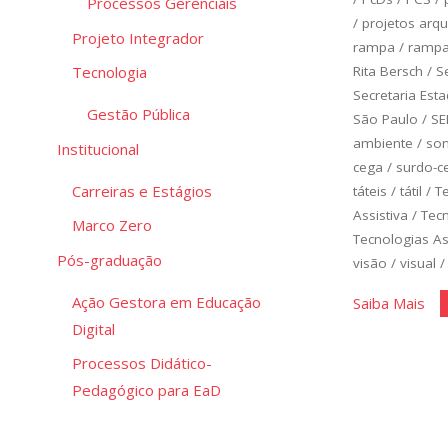
Processos Gerenciais
/
projetos arqu
Projeto Integrador
rampa
/
ramp
Rita Bersch
/
S
Tecnologia
Secretaria Est
Gestão Pública
São Paulo
/
SE
ambiente
/
so
Institucional
cega
/
surdo-c
Carreiras e Estágios
táteis
/
tátil
/
T
Assistiva
/
Tec
Marco Zero
Tecnologias As
Pós-graduação
visão
/
visual
Ação Gestora em Educação
"Te
Saiba Mais
Digital
Ass
Processos Didático-
Pedagógico para EaD