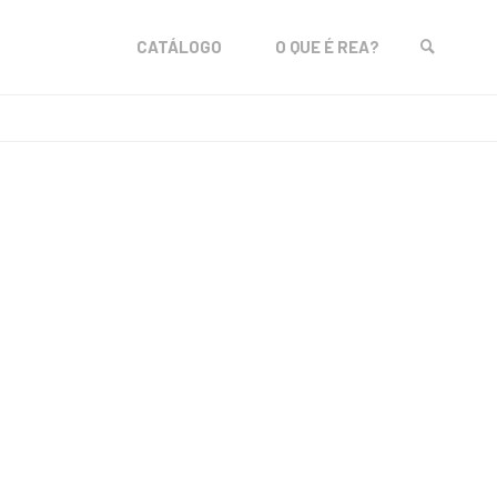
Skip
CATÁLOGO
O QUE É REA?
to
SEARCH
content