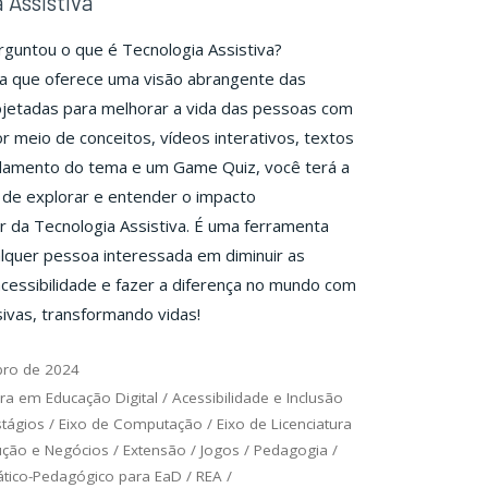
 Assistiva
rguntou o que é Tecnologia Assistiva?
ia que oferece uma visão abrangente das
ojetadas para melhorar a vida das pessoas com
or meio de conceitos, vídeos interativos, textos
damento do tema e um Game Quiz, você terá a
de explorar e entender o impacto
 da Tecnologia Assistiva. É uma ferramenta
alquer pessoa interessada em diminuir as
acessibilidade e fazer a diferença no mundo com
sivas, transformando vidas!
bro de 2024
ra em Educação Digital
/
Acessibilidade e Inclusão
stágios
/
Eixo de Computação
/
Eixo de Licenciatura
ução e Negócios
/
Extensão
/
Jogos
/
Pedagogia
/
ático-Pedagógico para EaD
/
REA
/