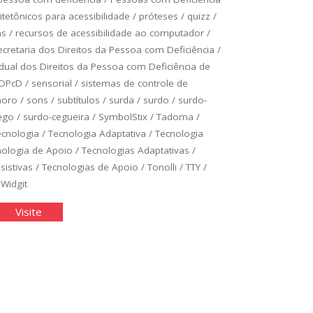
itetônicos para acessibilidade
/
próteses
/
quizz
/
as
/
recursos de acessibilidade ao computador
/
ecretaria dos Direitos da Pessoa com Deficiência
/
adual dos Direitos da Pessoa com Deficiência de
DPcD
/
sensorial
/
sistemas de controle de
noro
/
sons
/
subtítulos
/
surda
/
surdo
/
surdo-
ego
/
surdo-cegueira
/
SymbolStix
/
Tadoma
/
ecnologia
/
Tecnologia Adaptativa
/
Tecnologia
nologia de Apoio
/
Tecnologias Adaptativas
/
sistivas
/
Tecnologias de Apoio
/
Tonolli
/
TTY
/
/
Widgit
cnologia
"Tecnologia
Visite
istiva"
Assistiva"