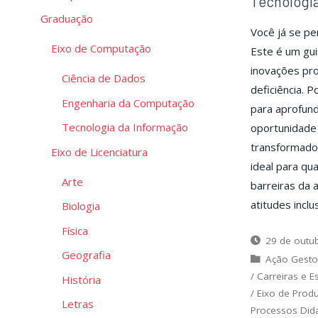
Tecnologia
Graduação
Você já se pe
Eixo de Computação
Este é um gu
inovações pr
Ciência de Dados
deficiência. P
Engenharia da Computação
para aprofun
Tecnologia da Informação
oportunidade 
transformador
Eixo de Licenciatura
ideal para qu
Arte
barreiras da 
atitudes inclu
Biologia
Física
29 de outu
Geografia
Ação Gesto
/
Carreiras e E
História
/
Eixo de Prod
Letras
Processos Did