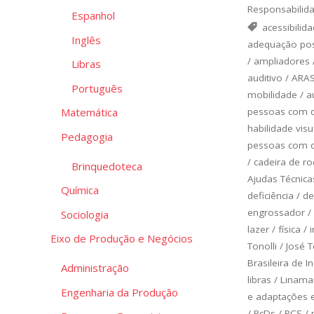
Responsabilida
Espanhol
acessibilid
Inglês
adequação pos
/
ampliadores
Libras
auditivo
/
ARA
Português
mobilidade
/
a
pessoas com de
Matemática
habilidade vis
Pedagogia
pessoas com de
/
cadeira de r
Brinquedoteca
Ajudas Técnica
Química
deficiência
/
de
engrossador
/
Sociologia
lazer
/
física
/
Eixo de Produção e Negócios
Tonolli
/
José T
Brasileira de 
Administração
libras
/
Linamar
Engenharia da Produção
e adaptações 
/
PcDs
/
PCS
/