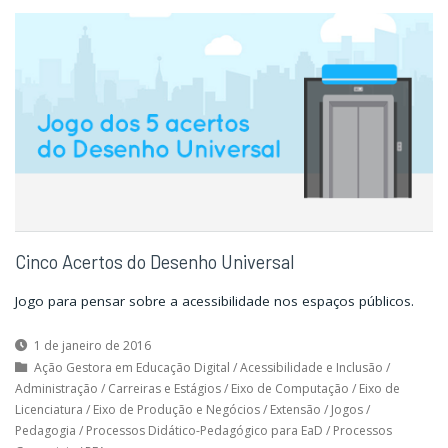
sou
sou
eu?"
eu?"
Cinco Acertos do Desenho Universal
Jogo para pensar sobre a acessibilidade nos espaços públicos.
1 de janeiro de 2016
Ação Gestora em Educação Digital
/
Acessibilidade e Inclusão
/
Administração
/
Carreiras e Estágios
/
Eixo de Computação
/
Eixo de
Licenciatura
/
Eixo de Produção e Negócios
/
Extensão
/
Jogos
/
Pedagogia
/
Processos Didático-Pedagógico para EaD
/
Processos