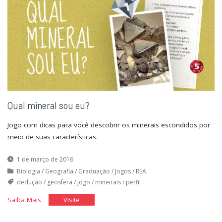
Qual mineral sou eu?
Jogo com dicas para você descobrir os minerais escondidos por
meio de suas características.
1 de março de 2016
Biologia
/
Geografia
/
Graduação
/
Jogos
/
REA
dedução
/
geosfera
/
jogo
/
mineirais
/
perfil
"Qual
"Qual
Saiba Mais
Visite
mineral
mineral