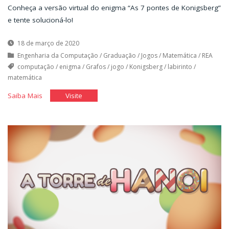
Conheça a versão virtual do enigma “As 7 pontes de Konigsberg”
e tente solucioná-lo!
18 de março de 2020
Engenharia da Computação
/
Graduação
/
Jogos
/
Matemática
/
REA
computação
/
enigma
/
Grafos
/
jogo
/
Konigsberg
/
labirinto
/
matemática
"O
"O
Saiba Mais
Visite
Labirinto
Labirinto
de
de
Konigsberg"
Konigsberg"