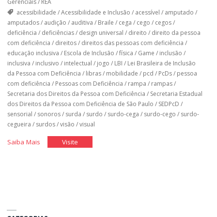
Gerenciais
/
REA
acessibilidade
/
Acessibilidade e Inclusão
/
acessível
/
amputado
/
amputados
/
audição
/
auditiva
/
Braile
/
cega
/
cego
/
cegos
/
deficiência
/
deficiências
/
design universal
/
direito
/
direito da pessoa
com deficiência
/
direitos
/
direitos das pessoas com deficiência
/
educação inclusiva
/
Escola de Inclusão
/
física
/
Game
/
inclusão
/
inclusiva
/
inclusivo
/
intelectual
/
jogo
/
LBI
/
Lei Brasileira de Inclusão
da Pessoa com Deficiência
/
libras
/
mobilidade
/
pcd
/
PcDs
/
pessoa
com deficiência
/
Pessoas com Deficiência
/
rampa
/
rampas
/
Secretaria dos Direitos da Pessoa com Deficiência
/
Secretaria Estadual
dos Direitos da Pessoa com Deficiência de São Paulo
/
SEDPcD
/
sensorial
/
sonoros
/
surda
/
surdo
/
surdo-cega
/
surdo-cego
/
surdo-
cegueira
/
surdos
/
visão
/
visual
"Cinco
"Cinco
Saiba Mais
Visite
Acertos
Acertos
do
do
Desenho
Desenho
Universal"
Universal"