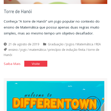
Torre de Hanói
Conheça “A torre de Hanói” um jogo popular no contexto do
ensino de Matemática que possui apenas duas regras muito
simples, mas ao mesmo tempo um objetivo desafiador.
21 de agosto de 2019
Graduação
/
Jogos
/
Matemática
/
REA
ensino
/
jogo
/
matemática
/
princípio de indução finita
/
torre de
Hanói
"Torre
"Torre
Saiba Mais
Visite
de
de
Hanói"
Hanói"