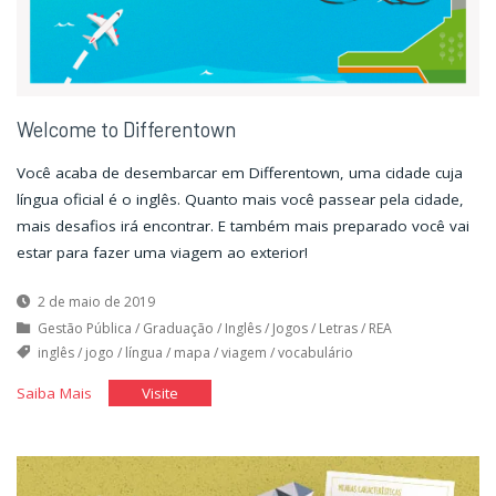
Welcome to Differentown
Você acaba de desembarcar em Differentown, uma cidade cuja
língua oficial é o inglês. Quanto mais você passear pela cidade,
mais desafios irá encontrar. E também mais preparado você vai
estar para fazer uma viagem ao exterior!
2 de maio de 2019
Gestão Pública
/
Graduação
/
Inglês
/
Jogos
/
Letras
/
REA
inglês
/
jogo
/
língua
/
mapa
/
viagem
/
vocabulário
"Welcome
"Welcome
Saiba Mais
Visite
to
to
Differentown"
Differentown"