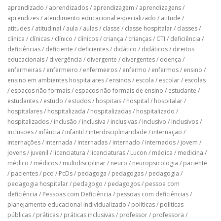
aprendizado
/
aprendizados
/
aprendizagem
/
aprendizagens
/
aprendizes
/
atendimento educacional especializado
/
atitude
/
atitudes
/
atitudinal
/
aula
/
aulas
/
classe
/
classe hospitalar
/
classes
/
clínica
/
clínicas
/
clínico
/
clínicos
/
criança
/
crianças
/
CTI
/
deficiência
/
deficiências
/
deficiente
/
deficientes
/
didático
/
didáticos
/
direitos
educacionais
/
divergência
/
divergente
/
divergentes
/
doença
/
enfermeiras
/
enfermeiro
/
enfermeiros
/
enfermo
/
enfermos
/
ensino
/
ensino em ambientes hospitalares
/
ensinos
/
escola
/
escolar
/
escolas
/
espaços não formais
/
espaços não formais de ensino
/
estudante
/
estudantes
/
estudo
/
estudos
/
hospitais
/
hospital
/
hospitalar
/
hospitalares
/
hospitalizada
/
hospitalizadas
/
hospitalizado
/
hospitalizados
/
inclusão
/
inclusiva
/
inclusivas
/
inclusivo
/
inclusivos
/
inclusões
/
infância
/
infantil
/
interdisciplinaridade
/
internação
/
internações
/
internada
/
internadas
/
internado
/
internados
/
jovem
/
jovens
/
juvenil
/
licenciatura
/
licenciaturas
/
Lucon
/
médica
/
medicina
/
médico
/
médicos
/
multidisciplinar
/
neuro
/
neuropsicologia
/
paciente
/
pacientes
/
pcd
/
PcDs
/
pedagoga
/
pedagogas
/
pedagogia
/
pedagogia hospitalar
/
pedagogo
/
pedagogos
/
pessoa com
deficiência
/
Pessoas com Deficiência
/
pessoas com deficiências
/
planejamento educacional individualizado
/
políticas
/
políticas
públicas
/
práticas
/
práticas inclusivas
/
professor
/
professora
/