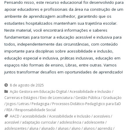
Pensando nisso, este recurso educacional foi desenvolvido para
apoiar educadores e profissionais da área na construção de um
ambiente de aprendizagem acolhedor, garantindo que os
estudantes hospitalizados mantenham sua trajetória escolar.
Neste material, você encontrará informações e saberes
fundamentais para tornar a educação acessível e inclusiva para
todos, independentemente das circunstâncias, com conteúdo
importante para disciplinas sobre acessibilidade e inclusão,
educação especial e inclusiva, práticas inclusivas, educação em
espaços não formais de ensino, Libras, entre outras. Vamos
juntos transformar desafios em oportunidades de aprendizado!
8 de agosto de 2025
Ação Gestora em Educação Digital
/
Acessibilidade e Inclusão
/
Carreiras e Estágios
/
Eixo de Licenciatura
/
Gestão Pública
/
Graduação
/
Jogos
/
Letras
/
Pedagogia
/
Processos Didático-Pedagógico para EaD
/
REA
/
Responsabilidade Social
AACD
/
acessibilidade
/
Acessibilidade e Inclusão
/
acessíveis
/
acessível
/
adaptação curricular
/
adolescência
/
adolescente
/
adolescentes
/
aluna
/
alunado
/
alunas
/
aluno
/
alunos
/
aprendiz
/