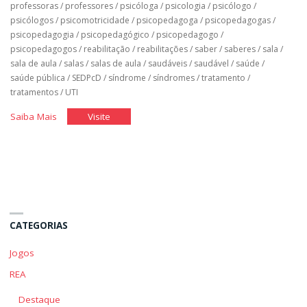
professoras
/
professores
/
psicóloga
/
psicologia
/
psicólogo
/
psicólogos
/
psicomotricidade
/
psicopedagoga
/
psicopedagogas
/
psicopedagogia
/
psicopedagógico
/
psicopedagogo
/
psicopedagogos
/
reabilitação
/
reabilitações
/
saber
/
saberes
/
sala
/
sala de aula
/
salas
/
salas de aula
/
saudáveis
/
saudável
/
saúde
/
saúde pública
/
SEDPcD
/
síndrome
/
síndromes
/
tratamento
/
tratamentos
/
UTI
"Classe
"Classe
Saiba Mais
Visite
Hospitalar"
Hospitalar"
CATEGORIAS
Jogos
REA
Destaque