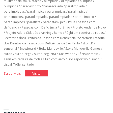
multimedalhista
/
Natação
/
olimpíada
/
olimpíadas
/
olímpico
/
olímpicos
/
paradesporto
/
Paraescalada
/
paralímpiada
/
paralímpiadas
/
paralímpica
/
paralímpicas
/
paralímpico
/
paralímpicos
/
paraolimpíada
/
paraolimpíadas
/
paraolímpico
/
paraolímpicos
/
paratleta
/
paratletas
/
pcd
/
PcDs
/
pessoa com
deficiência
/
Pessoas com Deficiência
/
prêmio
/
Projeto Andar de Novo
/
Projeto Atleta Cidadão
/
ranking
/
Remo
/
Rúgbi em cadeira de rodas
/
Secretaria dos Direitos da Pessoa com Deficiência
/
Secretaria Estadual
dos Direitos da Pessoa com Deficiência de São Paulo
/
SEDPcD
/
sensorial
/
Snowboard
/
Stoke Mandeville
/
Stoke Mandeville Games
/
surdo
/
surdo-cego
/
surdo-cegueira
/
Taekwondo
/
Tênis de mesa
/
Tênis em cadeira de rodas
/
Tiro com arco
/
Tiro esportivo
/
Triatlo
/
visual
/
Vôlei sentado
"História
"História
Saiba Mais
Visite
do
do
Brasil
Brasil
nos
nos
jogos
jogos
paralímpicos"
paralímpicos"