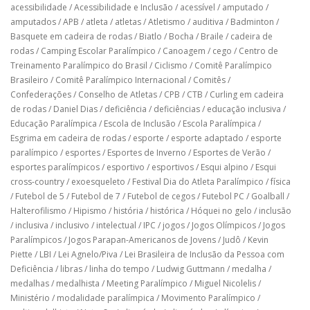
acessibilidade
/
Acessibilidade e Inclusão
/
acessível
/
amputado
/
amputados
/
APB
/
atleta
/
atletas
/
Atletismo
/
auditiva
/
Badminton
/
Basquete em cadeira de rodas
/
Biatlo
/
Bocha
/
Braile
/
cadeira de
rodas
/
Camping Escolar Paralímpico
/
Canoagem
/
cego
/
Centro de
Treinamento Paralímpico do Brasil
/
Ciclismo
/
Comitê Paralímpico
Brasileiro
/
Comitê Paralímpico Internacional
/
Comitês
/
Confederações
/
Conselho de Atletas
/
CPB
/
CTB
/
Curling em cadeira
de rodas
/
Daniel Dias
/
deficiência
/
deficiências
/
educação inclusiva
/
Educação Paralímpica
/
Escola de Inclusão
/
Escola Paralímpica
/
Esgrima em cadeira de rodas
/
esporte
/
esporte adaptado
/
esporte
paralímpico
/
esportes
/
Esportes de Inverno
/
Esportes de Verão
/
esportes paralímpicos
/
esportivo
/
esportivos
/
Esqui alpino
/
Esqui
cross-country
/
exoesqueleto
/
Festival Dia do Atleta Paralímpico
/
física
/
Futebol de 5
/
Futebol de 7
/
Futebol de cegos
/
Futebol PC
/
Goalball
/
Halterofilismo
/
Hipismo
/
história
/
histórica
/
Hóquei no gelo
/
inclusão
/
inclusiva
/
inclusivo
/
intelectual
/
IPC
/
jogos
/
Jogos Olímpicos
/
Jogos
Paralímpicos
/
Jogos Parapan-Americanos de Jovens
/
Judô
/
Kevin
Piette
/
LBI
/
Lei Agnelo/Piva
/
Lei Brasileira de Inclusão da Pessoa com
Deficiência
/
libras
/
linha do tempo
/
Ludwig Guttmann
/
medalha
/
medalhas
/
medalhista
/
Meeting Paralímpico
/
Miguel Nicolelis
/
Ministério
/
modalidade paralímpica
/
Movimento Paralímpico
/