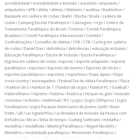
acessibilidade
/
Acessibilidade e Inclusão
/
acessível
/
amputado
/
amputados
/
APB
/
atleta
/
atletas
/
Atletismo
/
auditiva
/
Badminton
/
Basquete em cadeira de rodas
/
Biatlo
/
Bocha
/
Braile
/
cadeira de
rodas
/
Camping Escolar Paralímpico
/
Canoagem
/
cego
/
Centro de
Treinamento Paralímpico do Brasil
/
Ciclismo
/
Comitê Paralímpico
Brasileiro
/
Comitê Paralímpico Internacional
/
Comitês
/
Confederações
/
Conselho de Atletas
/
CPB
/
CTB
/
Curling em cadeira
de rodas
/
Daniel Dias
/
deficiência
/
deficiências
/
educação inclusiva
/
Educação Paralímpica
/
Escola de Inclusão
/
Escola Paralímpica
/
Esgrima em cadeira de rodas
/
esporte
/
esporte adaptado
/
esporte
paralímpico
/
esportes
/
Esportes de Inverno
/
Esportes de Verão
/
esportes paralímpicos
/
esportivo
/
esportivos
/
Esqui alpino
/
Esqui
cross-country
/
exoesqueleto
/
Festival Dia do Atleta Paralímpico
/
física
/
Futebol de 5
/
Futebol de 7
/
Futebol de cegos
/
Futebol PC
/
Goalball
/
Halterofilismo
/
Hipismo
/
história
/
histórica
/
Hóquei no gelo
/
inclusão
/
inclusiva
/
inclusivo
/
intelectual
/
IPC
/
jogos
/
Jogos Olímpicos
/
Jogos
Paralímpicos
/
Jogos Parapan-Americanos de Jovens
/
Judô
/
Kevin
Piette
/
LBI
/
Lei Agnelo/Piva
/
Lei Brasileira de Inclusão da Pessoa com
Deficiência
/
libras
/
linha do tempo
/
Ludwig Guttmann
/
medalha
/
medalhas
/
medalhista
/
Meeting Paralímpico
/
Miguel Nicolelis
/
Ministério
/
modalidade paralímpica
/
Movimento Paralímpico
/