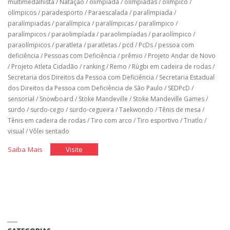
multimedalhista
/
Natação
/
olimpíada
/
olimpíadas
/
olímpico
/
olímpicos
/
paradesporto
/
Paraescalada
/
paralímpiada
/
paralímpiadas
/
paralímpica
/
paralímpicas
/
paralímpico
/
paralímpicos
/
paraolimpíada
/
paraolimpíadas
/
paraolímpico
/
paraolímpicos
/
paratleta
/
paratletas
/
pcd
/
PcDs
/
pessoa com
deficiência
/
Pessoas com Deficiência
/
prêmio
/
Projeto Andar de Novo
/
Projeto Atleta Cidadão
/
ranking
/
Remo
/
Rúgbi em cadeira de rodas
/
Secretaria dos Direitos da Pessoa com Deficiência
/
Secretaria Estadual
dos Direitos da Pessoa com Deficiência de São Paulo
/
SEDPcD
/
sensorial
/
Snowboard
/
Stoke Mandeville
/
Stoke Mandeville Games
/
surdo
/
surdo-cego
/
surdo-cegueira
/
Taekwondo
/
Tênis de mesa
/
Tênis em cadeira de rodas
/
Tiro com arco
/
Tiro esportivo
/
Triatlo
/
visual
/
Vôlei sentado
"História
"História
Saiba Mais
Visite
do
do
Brasil
Brasil
nos
nos
jogos
jogos
paralímpicos"
paralímpicos"