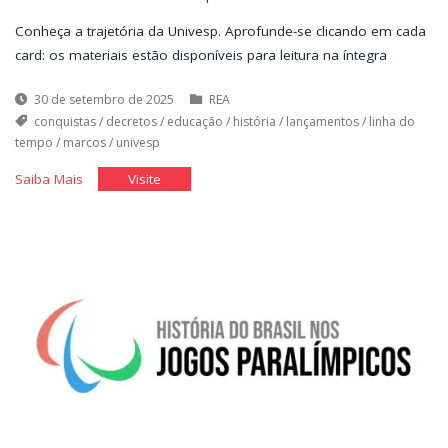
Conheça a trajetória da Univesp. Aprofunde-se clicando em cada
card: os materiais estão disponíveis para leitura na íntegra
30 de setembro de 2025
REA
conquistas
/
decretos
/
educação
/
história
/
lançamentos
/
linha do
tempo
/
marcos
/
univesp
"Breve
"Breve
Saiba Mais
Visite
História
História
da
da
Univesp"
Univesp"