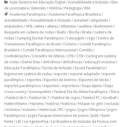
Ação Gestora em Educação Digital
/
Acessibilidade e Inclusão
/
Eixo
de Licenciatura
/
Extensão
/
História
/
Pedagogia
/
REA
Academia Paralímpica
/
Academia Paralímpica Brasileira
/
acessibilidade
/
Acessibilidade e Inclusão
/
acessível
/
amputado
/
amputados
/
APB
/
atleta
/
atletas
/
Atletismo
/
auditiva
/
Badminton
/
Basquete em cadeira de rodas
/
Biatlo
/
Bocha
/
Braile
/
cadeira de
rodas
/
Camping Escolar Paralímpico
/
Canoagem
/
cego
/
Centro de
Treinamento Paralímpico do Brasil
/
Ciclismo
/
Comitê Paralímpico
Brasileiro
/
Comitê Paralímpico Internacional
/
Comitês
/
Confederações
/
Conselho de Atletas
/
CPB
/
CTB
/
Curling em cadeira
de rodas
/
Daniel Dias
/
deficiência
/
deficiências
/
educação inclusiva
/
Educação Paralímpica
/
Escola de Inclusão
/
Escola Paralímpica
/
Esgrima em cadeira de rodas
/
esporte
/
esporte adaptado
/
esporte
paralímpico
/
esportes
/
Esportes de Inverno
/
Esportes de Verão
/
esportes paralímpicos
/
esportivo
/
esportivos
/
Esqui alpino
/
Esqui
cross-country
/
exoesqueleto
/
Festival Dia do Atleta Paralímpico
/
física
/
Futebol de 5
/
Futebol de 7
/
Futebol de cegos
/
Futebol PC
/
Goalball
/
Halterofilismo
/
Hipismo
/
história
/
histórica
/
Hóquei no gelo
/
inclusão
/
inclusiva
/
inclusivo
/
intelectual
/
IPC
/
jogos
/
Jogos Olímpicos
/
Jogos
Paralímpicos
/
Jogos Parapan-Americanos de Jovens
/
Judô
/
Kevin
Piette
/
LBI
/
Lei Agnelo/Piva
/
Lei Brasileira de Inclusão da Pessoa com