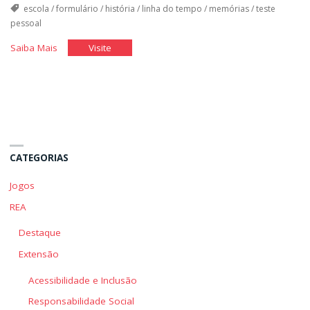
escola
/
formulário
/
história
/
linha do tempo
/
memórias
/
teste
pessoal
"Minha
"Minha
Saiba Mais
Visite
História
História
na
na
História"
História"
CATEGORIAS
Jogos
REA
Destaque
Extensão
Acessibilidade e Inclusão
Responsabilidade Social