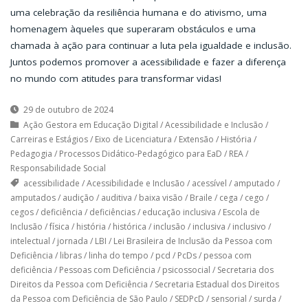
uma celebração da resiliência humana e do ativismo, uma
homenagem àqueles que superaram obstáculos e uma
chamada à ação para continuar a luta pela igualdade e inclusão.
Juntos podemos promover a acessibilidade e fazer a diferença
no mundo com atitudes para transformar vidas!
29 de outubro de 2024
Ação Gestora em Educação Digital
/
Acessibilidade e Inclusão
/
Carreiras e Estágios
/
Eixo de Licenciatura
/
Extensão
/
História
/
Pedagogia
/
Processos Didático-Pedagógico para EaD
/
REA
/
Responsabilidade Social
acessibilidade
/
Acessibilidade e Inclusão
/
acessível
/
amputado
/
amputados
/
audição
/
auditiva
/
baixa visão
/
Braile
/
cega
/
cego
/
cegos
/
deficiência
/
deficiências
/
educação inclusiva
/
Escola de
Inclusão
/
física
/
história
/
histórica
/
inclusão
/
inclusiva
/
inclusivo
/
intelectual
/
jornada
/
LBI
/
Lei Brasileira de Inclusão da Pessoa com
Deficiência
/
libras
/
linha do tempo
/
pcd
/
PcDs
/
pessoa com
deficiência
/
Pessoas com Deficiência
/
psicossocial
/
Secretaria dos
Direitos da Pessoa com Deficiência
/
Secretaria Estadual dos Direitos
da Pessoa com Deficiência de São Paulo
/
SEDPcD
/
sensorial
/
surda
/