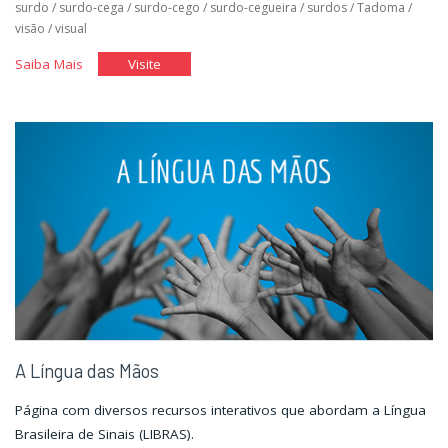
surdo
/
surdo-cega
/
surdo-cego
/
surdo-cegueira
/
surdos
/
Tadoma
/
visão
/
visual
"Jornada
"Jornada
Saiba Mais
Visite
pela
pela
história
história
da
da
pessoa
pessoa
com
com
deficiência
deficiência
no
no
mundo."
mundo."
A Língua das Mãos
Página com diversos recursos interativos que abordam a Língua
Brasileira de Sinais (LIBRAS).