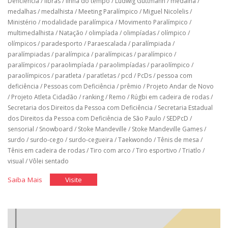
Deficiência
/
libras
/
linha do tempo
/
Ludwig Guttmann
/
medalha
/
medalhas
/
medalhista
/
Meeting Paralímpico
/
Miguel Nicolelis
/
Ministério
/
modalidade paralímpica
/
Movimento Paralímpico
/
multimedalhista
/
Natação
/
olimpíada
/
olimpíadas
/
olímpico
/
olímpicos
/
paradesporto
/
Paraescalada
/
paralímpiada
/
paralímpiadas
/
paralímpica
/
paralímpicas
/
paralímpico
/
paralímpicos
/
paraolimpíada
/
paraolimpíadas
/
paraolímpico
/
paraolímpicos
/
paratleta
/
paratletas
/
pcd
/
PcDs
/
pessoa com
deficiência
/
Pessoas com Deficiência
/
prêmio
/
Projeto Andar de Novo
/
Projeto Atleta Cidadão
/
ranking
/
Remo
/
Rúgbi em cadeira de rodas
/
Secretaria dos Direitos da Pessoa com Deficiência
/
Secretaria Estadual
dos Direitos da Pessoa com Deficiência de São Paulo
/
SEDPcD
/
sensorial
/
Snowboard
/
Stoke Mandeville
/
Stoke Mandeville Games
/
surdo
/
surdo-cego
/
surdo-cegueira
/
Taekwondo
/
Tênis de mesa
/
Tênis em cadeira de rodas
/
Tiro com arco
/
Tiro esportivo
/
Triatlo
/
visual
/
Vôlei sentado
"História
"História
Saiba Mais
Visite
do
do
Brasil
Brasil
nos
nos
jogos
jogos