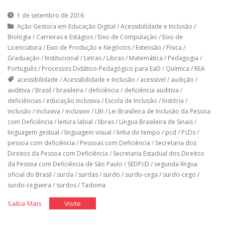
1 de setembro de 2016
Ação Gestora em Educação Digital
/
Acessibilidade e Inclusão
/
Biologia
/
Carreiras e Estágios
/
Eixo de Computação
/
Eixo de
Licenciatura
/
Eixo de Produção e Negócios
/
Extensão
/
Física
/
Graduação
/
Institucional
/
Letras
/
Libras
/
Matemática
/
Pedagogia
/
Português
/
Processos Didático-Pedagógico para EaD
/
Química
/
REA
acessibilidade
/
Acessibilidade e Inclusão
/
acessível
/
audição
/
auditiva
/
Brasil
/
brasileira
/
deficiência
/
deficiência auditiva
/
deficiências
/
educação inclusiva
/
Escola de Inclusão
/
história
/
inclusão
/
inclusiva
/
inclusivo
/
LBI
/
Lei Brasileira de Inclusão da Pessoa
com Deficiência
/
leitura labial
/
libras
/
Língua Brasileira de Sinais
/
linguagem gestual
/
linguagem visual
/
linha do tempo
/
pcd
/
PcDs
/
pessoa com deficiência
/
Pessoas com Deficiência
/
Secretaria dos
Direitos da Pessoa com Deficiência
/
Secretaria Estadual dos Direitos
da Pessoa com Deficiência de São Paulo
/
SEDPcD
/
segunda língua
oficial do Brasil
/
surda
/
surdas
/
surdo
/
surdo-cega
/
surdo-cego
/
surdo-cegueira
/
surdos
/
Tadoma
"A
"A
Saiba Mais
Visite
Língua
Língua