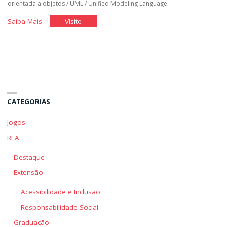
orientada a objetos
/
UML
/
Unified Modeling Language
"Diagramas
"Diagramas
Saiba Mais
Visite
UML:
UML:
Caso
Caso
de
de
uso
uso
e
e
de
de
CATEGORIAS
Classes"
Classes"
Jogos
REA
Destaque
Extensão
Acessibilidade e Inclusão
Responsabilidade Social
Graduação