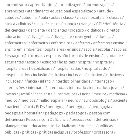
aprendizado
/
aprendizados
/
aprendizagem
/
aprendizagens
/
aprendizes
/
atendimento educacional especializado
/
atitude
/
atitudes
/
atitudinal
/
aula
/
aulas
/
classe
/
classe hospitalar
/
classes
/
clínica
/
clínicas
/
clínico
/
clínicos
/
criança
/
crianças
/
CTI
/
deficiência
/
deficiências
/
deficiente
/
deficientes
/
didático
/
didáticos
/
direitos
educacionais
/
divergência
/
divergente
/
divergentes
/
doença
/
enfermeiras
/
enfermeiro
/
enfermeiros
/
enfermo
/
enfermos
/
ensino
/
ensino em ambientes hospitalares
/
ensinos
/
escola
/
escolar
/
escolas
/
espaços não formais
/
espaços não formais de ensino
/
estudante
/
estudantes
/
estudo
/
estudos
/
hospitais
/
hospital
/
hospitalar
/
hospitalares
/
hospitalizada
/
hospitalizadas
/
hospitalizado
/
hospitalizados
/
inclusão
/
inclusiva
/
inclusivas
/
inclusivo
/
inclusivos
/
inclusões
/
infância
/
infantil
/
interdisciplinaridade
/
internação
/
internações
/
internada
/
internadas
/
internado
/
internados
/
jovem
/
jovens
/
juvenil
/
licenciatura
/
licenciaturas
/
Lucon
/
médica
/
medicina
/
médico
/
médicos
/
multidisciplinar
/
neuro
/
neuropsicologia
/
paciente
/
pacientes
/
pcd
/
PcDs
/
pedagoga
/
pedagogas
/
pedagogia
/
pedagogia hospitalar
/
pedagogo
/
pedagogos
/
pessoa com
deficiência
/
Pessoas com Deficiência
/
pessoas com deficiências
/
planejamento educacional individualizado
/
políticas
/
políticas
públicas
/
práticas
/
práticas inclusivas
/
professor
/
professora
/