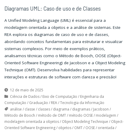
Diagramas UML: Caso de uso e de Classes
A Unified Modeling Language (UML) é essencial para a
modelagem orientada a objetos e a análise de sistemas. Este
REA explora os diagramas de caso de uso e de classes,
abordando conceitos fundamentais para estruturar e visualizar
sistemas complexos. Por meio de exemplos práticos,
analisamos técnicas como o Método de Booch, OOSE (Object-
Oriented Software Engineering) de Jacobson e a Object Modeling
Technique (OMT). Desenvolva habilidades para representar
interações e estruturas de software com clareza e precisão!
12 de maio de 2025
Ciência de Dados
/
Eixo de Computação
/
Engenharia da
Computação
/
Graduação
/
REA
/
Tecnologia da Informação
análise
/
classe
/
classes
/
diagrama
/
diagramas
/
Jacobson
/
Método de Booch
/
método de OMT
/
método OOSE
/
modelagem
/
modelagem orientada a objetos
/
Object Modeling Technique
/
Object-
Oriented Software Engineering
/
objetos
/
OMT
/
OOSE
/
orientada
/