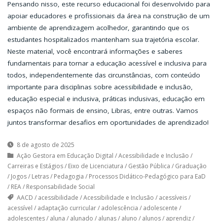
Pensando nisso, este recurso educacional foi desenvolvido para
apoiar educadores e profissionais da área na construção de um
ambiente de aprendizagem acolhedor, garantindo que os
estudantes hospitalizados mantenham sua trajetória escolar.
Neste material, você encontrará informações e saberes
fundamentais para tornar a educação acessível e inclusiva para
todos, independentemente das circunstâncias, com conteúdo
importante para disciplinas sobre acessibilidade e inclusão,
educação especial e inclusiva, práticas inclusivas, educação em
espaços não formais de ensino, Libras, entre outras. Vamos
juntos transformar desafios em oportunidades de aprendizado!
8 de agosto de 2025
Ação Gestora em Educação Digital
/
Acessibilidade e Inclusão
/
Carreiras e Estágios
/
Eixo de Licenciatura
/
Gestão Pública
/
Graduação
/
Jogos
/
Letras
/
Pedagogia
/
Processos Didático-Pedagógico para EaD
/
REA
/
Responsabilidade Social
AACD
/
acessibilidade
/
Acessibilidade e Inclusão
/
acessíveis
/
acessível
/
adaptação curricular
/
adolescência
/
adolescente
/
adolescentes
/
aluna
/
alunado
/
alunas
/
aluno
/
alunos
/
aprendiz
/