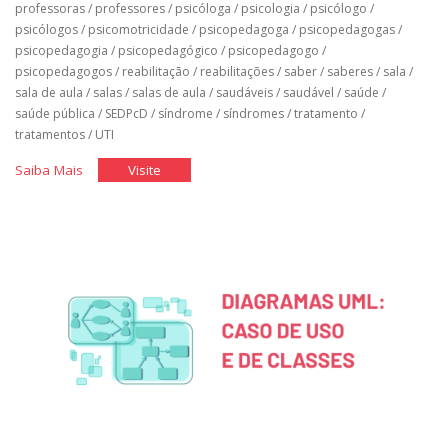
professoras
/
professores
/
psicóloga
/
psicologia
/
psicólogo
/
psicólogos
/
psicomotricidade
/
psicopedagoga
/
psicopedagogas
/
psicopedagogia
/
psicopedagógico
/
psicopedagogo
/
psicopedagogos
/
reabilitação
/
reabilitações
/
saber
/
saberes
/
sala
/
sala de aula
/
salas
/
salas de aula
/
saudáveis
/
saudável
/
saúde
/
saúde pública
/
SEDPcD
/
síndrome
/
síndromes
/
tratamento
/
tratamentos
/
UTI
"Classe
"Classe
Saiba Mais
Visite
Hospitalar"
Hospitalar"