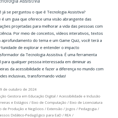
nologia Assistiva
 já se perguntou o que é Tecnologia Assistiva?
e é um guia que oferece uma visão abrangente das
vações projetadas para melhorar a vida das pessoas com
ciência. Por meio de conceitos, vídeos interativos, textos
a aprofundamento do tema e um Game Quiz, você terá a
rtunidade de explorar e entender o impacto
sformador da Tecnologia Assistiva. É uma ferramenta
l para qualquer pessoa interessada em diminuir as
eiras da acessibilidade e fazer a diferença no mundo com
udes inclusivas, transformando vidas!
9 de outubro de 2024
ção Gestora em Educação Digital
/
Acessibilidade e Inclusão
reiras e Estágios
/
Eixo de Computação
/
Eixo de Licenciatura
xo de Produção e Negócios
/
Extensão
/
Jogos
/
Pedagogia
/
essos Didático-Pedagógico para EaD
/
REA
/