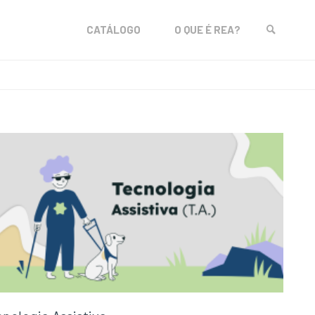
Skip
CATÁLOGO
O QUE É REA?
to
SEARCH
content