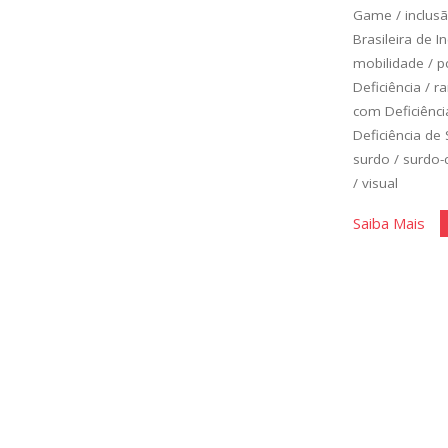
Game
/
inclus
Brasileira de 
mobilidade
/
p
Deficiência
/
r
com Deficiênci
Deficiência de
surdo
/
surdo-
/
visual
"Ci
Saiba Mais
Ace
do
De
Uni