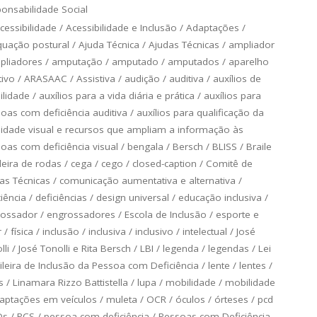
onsabilidade Social
cessibilidade
/
Acessibilidade e Inclusão
/
Adaptações
/
uação postural
/
Ajuda Técnica
/
Ajudas Técnicas
/
ampliador
pliadores
/
amputação
/
amputado
/
amputados
/
aparelho
tivo
/
ARASAAC
/
Assistiva
/
audição
/
auditiva
/
auxílios de
lidade
/
auxílios para a vida diária e prática
/
auxílios para
oas com deficiência auditiva
/
auxílios para qualificação da
lidade visual e recursos que ampliam a informação às
oas com deficiência visual
/
bengala
/
Bersch
/
BLISS
/
Braile
eira de rodas
/
cega
/
cego
/
closed-caption
/
Comitê de
as Técnicas
/
comunicação aumentativa e alternativa
/
ciência
/
deficiências
/
design universal
/
educação inclusiva
/
rossador
/
engrossadores
/
Escola de Inclusão
/
esporte e
r
/
física
/
inclusão
/
inclusiva
/
inclusivo
/
intelectual
/
José
lli
/
José Tonolli e Rita Bersch
/
LBI
/
legenda
/
legendas
/
Lei
ileira de Inclusão da Pessoa com Deficiência
/
lente
/
lentes
/
s
/
Linamara Rizzo Battistella
/
lupa
/
mobilidade
/
mobilidade
aptações em veículos
/
muleta
/
OCR
/
óculos
/
órteses
/
pcd
Ds
/
PCS
/
pessoa com deficiência
/
Pessoas com Deficiência