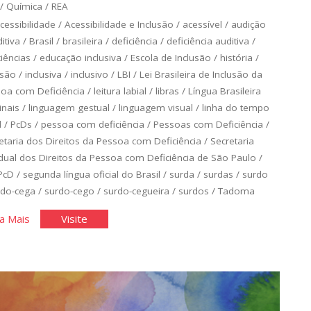
/
Química
/
REA
cessibilidade
/
Acessibilidade e Inclusão
/
acessível
/
audição
itiva
/
Brasil
/
brasileira
/
deficiência
/
deficiência auditiva
/
ciências
/
educação inclusiva
/
Escola de Inclusão
/
história
/
usão
/
inclusiva
/
inclusivo
/
LBI
/
Lei Brasileira de Inclusão da
oa com Deficiência
/
leitura labial
/
libras
/
Língua Brasileira
inais
/
linguagem gestual
/
linguagem visual
/
linha do tempo
d
/
PcDs
/
pessoa com deficiência
/
Pessoas com Deficiência
/
etaria dos Direitos da Pessoa com Deficiência
/
Secretaria
dual dos Direitos da Pessoa com Deficiência de São Paulo
/
PcD
/
segunda língua oficial do Brasil
/
surda
/
surdas
/
surdo
rdo-cega
/
surdo-cego
/
surdo-cegueira
/
surdos
/
Tadoma
"A
"A
a Mais
Visite
Língua
Língua
das
das
Mãos"
Mãos"