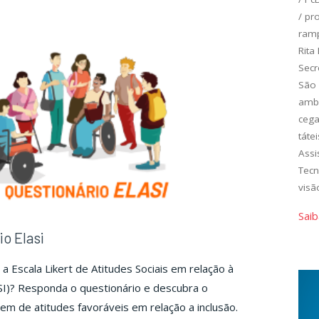
a
pela
/
pro
tória
história
ram
da
Rita
soa
pessoa
Secr
m
com
São 
iciência
deficiência
amb
ceg
no
tátei
ndo."
mundo."
Assi
Tecn
visã
Saib
io Elasi
a Escala Likert de Atitudes Sociais em relação à
SI)? Responda o questionário e descubra o
em de atitudes favoráveis em relação a inclusão.