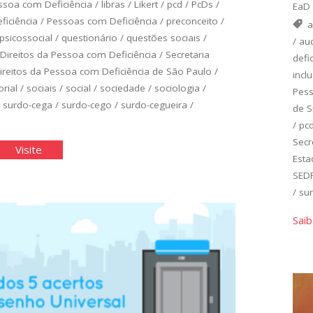
ssoa com Deficiência
/
libras
/
Likert
/
pcd
/
PcDs
/
EaD
iciência
/
Pessoas com Deficiência
/
preconceito
/
a
psicossocial
/
questionário
/
questões sociais
/
/
aud
 Direitos da Pessoa com Deficiência
/
Secretaria
defi
ireitos da Pessoa com Deficiência de São Paulo
/
incl
rial
/
sociais
/
social
/
sociedade
/
sociologia
/
Pess
/
surdo-cega
/
surdo-cego
/
surdo-cegueira
/
de S
/
pc
Secr
estionário
"Questionário
Visite
Esta
si"
Elasi"
SED
/
su
Saib