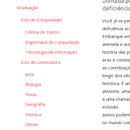
Jornada pe
deficiênci
Graduação
Eixo de Computação
Você já se p
deficiência ao
Ciência de Dados
Embarque em u
Engenharia da Computação
animada e ace
Tecnologia da Informação
história das 
eras e contin
Eixo de Licenciatura
as contribuiç
Arte
longo dos séc
histórica. É 
Biologia
ativismo, um
Física
e uma chamada
Geografia
inclusão.
História
Juntos podemo
no mundo com 
Letras