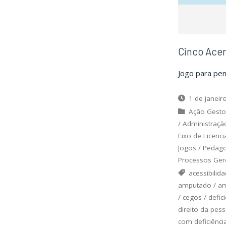
Cinco Acer
Jogo para pen
1 de janeir
Ação Gesto
/
Administraçã
Eixo de Licenci
Jogos
/
Pedago
Processos Gere
acessibilid
amputado
/
am
/
cegos
/
defic
direito da pes
com deficiênci