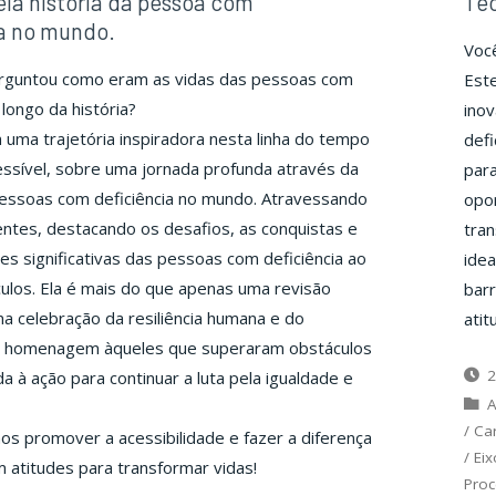
la história da pessoa com
Tec
a no mundo.
Você
erguntou como eram as vidas das pessoas com
Est
 longo da história?
ino
ma trajetória inspiradora nesta linha do tempo
defi
ssível, sobre uma jornada profunda através da
par
pessoas com deficiência no mundo. Atravessando
opo
entes, destacando os desafios, as conquistas e
tran
ões significativas das pessoas com deficiência ao
idea
ulos. Ela é mais do que apenas uma revisão
barr
uma celebração da resiliência humana e do
atit
a homenagem àqueles que superaram obstáculos
2
 à ação para continuar a luta pela igualdade e
A
/
Car
s promover a acessibilidade e fazer a diferença
/
Ei
atitudes para transformar vidas!
Proc