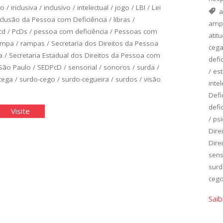
ão
/
inclusiva
/
inclusivo
/
intelectual
/
jogo
/
LBI
/
Lei
a
Inclusão da Pessoa com Deficiência
/
libras
/
amp
cd
/
PcDs
/
pessoa com deficiência
/
Pessoas com
atitu
ampa
/
rampas
/
Secretaria dos Direitos da Pessoa
ceg
a
/
Secretaria Estadual dos Direitos da Pessoa com
defi
 São Paulo
/
SEDPcD
/
sensorial
/
sonoros
/
surda
/
/
es
cega
/
surdo-cego
/
surdo-cegueira
/
surdos
/
visão
intel
Defi
defi
nco
"Cinco
Visite
/
psi
rtos
Acertos
Dire
do
Dire
senho
Desenho
sens
versal"
Universal"
surd
ceg
Saib