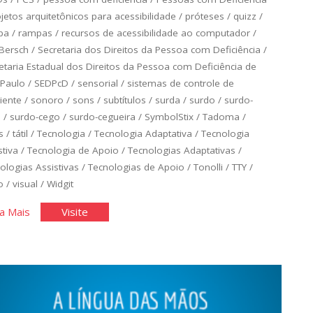
jetos arquitetônicos para acessibilidade
/
próteses
/
quizz
/
pa
/
rampas
/
recursos de acessibilidade ao computador
/
 Bersch
/
Secretaria dos Direitos da Pessoa com Deficiência
/
etaria Estadual dos Direitos da Pessoa com Deficiência de
Paulo
/
SEDPcD
/
sensorial
/
sistemas de controle de
iente
/
sonoro
/
sons
/
subtítulos
/
surda
/
surdo
/
surdo-
a
/
surdo-cego
/
surdo-cegueira
/
SymbolStix
/
Tadoma
/
s
/
tátil
/
Tecnologia
/
Tecnologia Adaptativa
/
Tecnologia
stiva
/
Tecnologia de Apoio
/
Tecnologias Adaptativas
/
ologias Assistivas
/
Tecnologias de Apoio
/
Tonolli
/
TTY
/
o
/
visual
/
Widgit
"Tecnologia
"Tecnologia
a Mais
Visite
Assistiva"
Assistiva"