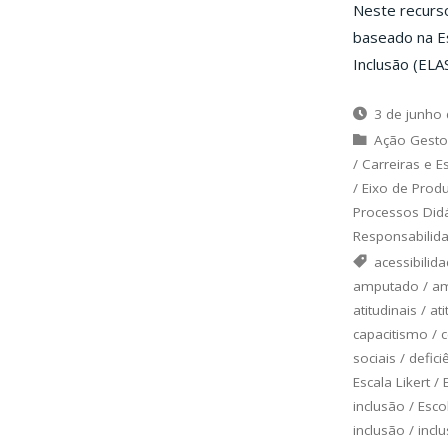
Neste recurso
baseado na Es
Inclusão (ELA
3 de junho
Ação Gesto
/
Carreiras e E
/
Eixo de Prod
Processos Did
Responsabilida
acessibilid
amputado
/
am
atitudinais
/
ati
capacitismo
/
sociais
/
defici
Escala Likert
/
inclusão
/
Esco
inclusão
/
inclu