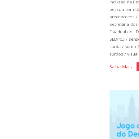
Inclusão da Pe
pessoa com def
preconceitos
/
Secretaria dos
Estadual dos D
SEDPcD
/
senso
surda
/
surdo
surdos
/
visual
"Qu
Saiba Mais
Ela