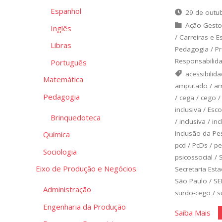
Espanhol
29 de outu
Ação Gesto
Inglês
/
Carreiras e E
Libras
Pedagogia
/
Pr
Responsabilida
Português
acessibilid
Matemática
amputado
/
am
Pedagogia
/
cega
/
cego
inclusiva
/
Esco
Brinquedoteca
/
inclusiva
/
inc
Inclusão da Pe
Química
pcd
/
PcDs
/
pe
Sociologia
psicossocial
/
Eixo de Produção e Negócios
Secretaria Est
São Paulo
/
SE
Administração
surdo-cego
/
s
Engenharia da Produção
"Jo
Saiba Mais