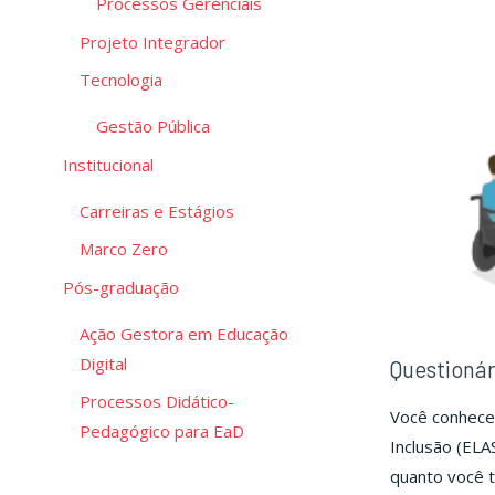
Processos Gerenciais
pel
his
Projeto Integrador
da
Tecnologia
pes
Gestão Pública
co
def
Institucional
no
Carreiras e Estágios
mu
Marco Zero
Pós-graduação
Ação Gestora em Educação
Digital
Questionár
Processos Didático-
Você conhece 
Pedagógico para EaD
Inclusão (ELA
quanto você t