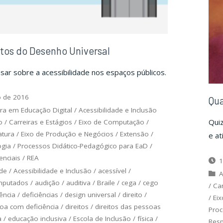
tos do Desenho Universal
sar sobre a acessibilidade nos espaços públicos.
o de 2016
Qua
ra em Educação Digital
/
Acessibilidade e Inclusão
Qui
o
/
Carreiras e Estágios
/
Eixo de Computação
/
atura
/
Eixo de Produção e Negócios
/
Extensão
/
e at
gia
/
Processos Didático-Pedagógico para EaD
/
nciais
/
REA
1
ade
/
Acessibilidade e Inclusão
/
acessível
/
A
putados
/
audição
/
auditiva
/
Braile
/
cega
/
cego
/
Car
iência
/
deficiências
/
design universal
/
direito
/
/
Ei
soa com deficiência
/
direitos
/
direitos das pessoas
Proc
a
/
educação inclusiva
/
Escola de Inclusão
/
física
/
Resp