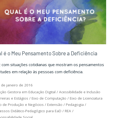
l é o Meu Pensamento Sobre a Deficiência
z com situações cotidianas que mostram os pensamentos
itudes em relação às pessoas com deficiência.
 de janeiro de 2016
ção Gestora em Educação Digital
/
Acessibilidade e Inclusão
reiras e Estágios
/
Eixo de Computação
/
Eixo de Licenciatura
xo de Produção e Negócios
/
Extensão
/
Pedagogia
/
essos Didático-Pedagógico para EaD
/
REA
/
onsabilidade Social