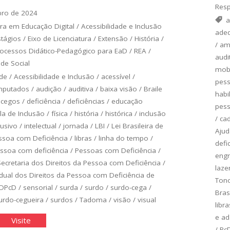
Resp
bro de 2024
a
ra em Educação Digital
/
Acessibilidade e Inclusão
adeq
stágios
/
Eixo de Licenciatura
/
Extensão
/
História
/
/
am
ocessos Didático-Pedagógico para EaD
/
REA
/
audi
de Social
mobi
ade
/
Acessibilidade e Inclusão
/
acessível
/
pess
putados
/
audição
/
auditiva
/
baixa visão
/
Braile
habi
/
cegos
/
deficiência
/
deficiências
/
educação
pess
la de Inclusão
/
física
/
história
/
histórica
/
inclusão
/
cad
lusivo
/
intelectual
/
jornada
/
LBI
/
Lei Brasileira de
Ajud
ssoa com Deficiência
/
libras
/
linha do tempo
/
defi
ssoa com deficiência
/
Pessoas com Deficiência
/
eng
Secretaria dos Direitos da Pessoa com Deficiência
/
laze
adual dos Direitos da Pessoa com Deficiência de
Tono
DPcD
/
sensorial
/
surda
/
surdo
/
surdo-cega
/
Bras
urdo-cegueira
/
surdos
/
Tadoma
/
visão
/
visual
libra
e ad
rnada
"Jornada
Visite
/
Pc