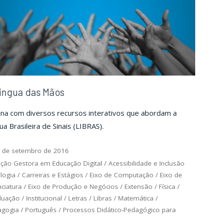
íngua das Mãos
ina com diversos recursos interativos que abordam a
ua Brasileira de Sinais (LIBRAS).
 de setembro de 2016
ção Gestora em Educação Digital
/
Acessibilidade e Inclusão
logia
/
Carreiras e Estágios
/
Eixo de Computação
/
Eixo de
nciatura
/
Eixo de Produção e Negócios
/
Extensão
/
Física
/
duação
/
Institucional
/
Letras
/
Libras
/
Matemática
/
agogia
/
Português
/
Processos Didático-Pedagógico para