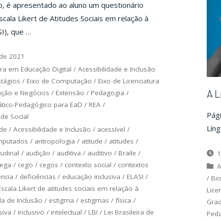
, é apresentado ao aluno um questionário
cala Likert de Atitudes Sociais em relação à
SI), que …
 de 2021
ra em Educação Digital
/
Acessibilidade e Inclusão
stágios
/
Eixo de Computação
/
Eixo de Licenciatura
A L
ução e Negócios
/
Extensão
/
Pedagogia
/
ático-Pedagógico para EaD
/
REA
/
Pág
de Social
Líng
ade
/
Acessibilidade e Inclusão
/
acessível
/
putados
/
antropologia
/
atitude
/
atitudes
/
tudinal
/
audição
/
auditiva
/
auditivo
/
Braile
/
1
cega
/
cego
/
cegos
/
contexto social
/
contextos
A
ência
/
deficiências
/
educação inclusiva
/
ELASI
/
/
Bio
Escala Likert de atitudes sociais em relação à
Lice
la de Inclusão
/
estigma
/
estigmas
/
física
/
Gra
siva
/
inclusivo
/
intelectual
/
LBI
/
Lei Brasileira de
Ped