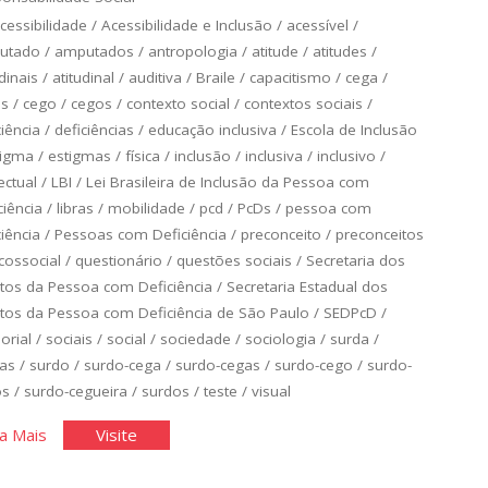
cessibilidade
/
Acessibilidade e Inclusão
/
acessível
/
utado
/
amputados
/
antropologia
/
atitude
/
atitudes
/
dinais
/
atitudinal
/
auditiva
/
Braile
/
capacitismo
/
cega
/
as
/
cego
/
cegos
/
contexto social
/
contextos sociais
/
ciência
/
deficiências
/
educação inclusiva
/
Escola de Inclusão
tigma
/
estigmas
/
física
/
inclusão
/
inclusiva
/
inclusivo
/
ectual
/
LBI
/
Lei Brasileira de Inclusão da Pessoa com
ciência
/
libras
/
mobilidade
/
pcd
/
PcDs
/
pessoa com
ciência
/
Pessoas com Deficiência
/
preconceito
/
preconceitos
cossocial
/
questionário
/
questões sociais
/
Secretaria dos
itos da Pessoa com Deficiência
/
Secretaria Estadual dos
itos da Pessoa com Deficiência de São Paulo
/
SEDPcD
/
orial
/
sociais
/
social
/
sociedade
/
sociologia
/
surda
/
as
/
surdo
/
surdo-cega
/
surdo-cegas
/
surdo-cego
/
surdo-
os
/
surdo-cegueira
/
surdos
/
teste
/
visual
"Qual
"Qual
a Mais
Visite
é
é