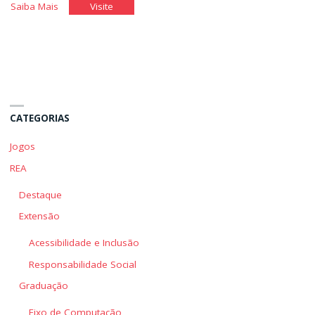
"A
"A
Saiba Mais
Visite
Língua
Língua
das
das
Mãos"
Mãos"
CATEGORIAS
Jogos
REA
Destaque
Extensão
Acessibilidade e Inclusão
Responsabilidade Social
Graduação
Eixo de Computação