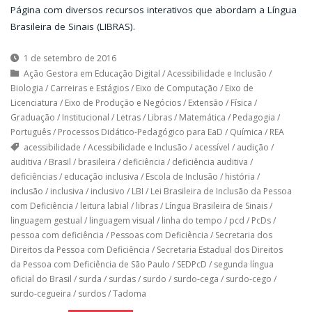
Página com diversos recursos interativos que abordam a Língua
Brasileira de Sinais (LIBRAS).
1 de setembro de 2016
Ação Gestora em Educação Digital
/
Acessibilidade e Inclusão
/
Biologia
/
Carreiras e Estágios
/
Eixo de Computação
/
Eixo de
Licenciatura
/
Eixo de Produção e Negócios
/
Extensão
/
Física
/
Graduação
/
Institucional
/
Letras
/
Libras
/
Matemática
/
Pedagogia
/
Português
/
Processos Didático-Pedagógico para EaD
/
Química
/
REA
acessibilidade
/
Acessibilidade e Inclusão
/
acessível
/
audição
/
auditiva
/
Brasil
/
brasileira
/
deficiência
/
deficiência auditiva
/
deficiências
/
educação inclusiva
/
Escola de Inclusão
/
história
/
inclusão
/
inclusiva
/
inclusivo
/
LBI
/
Lei Brasileira de Inclusão da Pessoa
com Deficiência
/
leitura labial
/
libras
/
Língua Brasileira de Sinais
/
linguagem gestual
/
linguagem visual
/
linha do tempo
/
pcd
/
PcDs
/
pessoa com deficiência
/
Pessoas com Deficiência
/
Secretaria dos
Direitos da Pessoa com Deficiência
/
Secretaria Estadual dos Direitos
da Pessoa com Deficiência de São Paulo
/
SEDPcD
/
segunda língua
oficial do Brasil
/
surda
/
surdas
/
surdo
/
surdo-cega
/
surdo-cego
/
surdo-cegueira
/
surdos
/
Tadoma