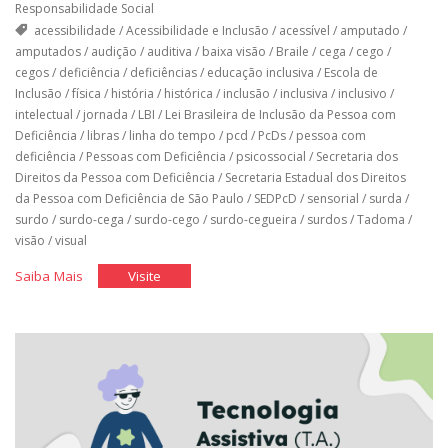
Responsabilidade Social
acessibilidade
/
Acessibilidade e Inclusão
/
acessível
/
amputado
/
amputados
/
audição
/
auditiva
/
baixa visão
/
Braile
/
cega
/
cego
/
cegos
/
deficiência
/
deficiências
/
educação inclusiva
/
Escola de
Inclusão
/
física
/
história
/
histórica
/
inclusão
/
inclusiva
/
inclusivo
/
intelectual
/
jornada
/
LBI
/
Lei Brasileira de Inclusão da Pessoa com
Deficiência
/
libras
/
linha do tempo
/
pcd
/
PcDs
/
pessoa com
deficiência
/
Pessoas com Deficiência
/
psicossocial
/
Secretaria dos
Direitos da Pessoa com Deficiência
/
Secretaria Estadual dos Direitos
da Pessoa com Deficiência de São Paulo
/
SEDPcD
/
sensorial
/
surda
/
surdo
/
surdo-cega
/
surdo-cego
/
surdo-cegueira
/
surdos
/
Tadoma
/
visão
/
visual
"Jornada
"Jornada
Saiba Mais
Visite
pela
pela
história
história
da
da
pessoa
pessoa
com
com
deficiência
deficiência
no
no