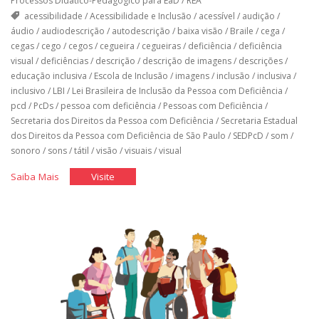
Processos Didático-Pedagógico para EaD
/
REA
acessibilidade
/
Acessibilidade e Inclusão
/
acessível
/
audição
/
áudio
/
audiodescrição
/
autodescrição
/
baixa visão
/
Braile
/
cega
/
cegas
/
cego
/
cegos
/
cegueira
/
cegueiras
/
deficiência
/
deficiência
visual
/
deficiências
/
descrição
/
descrição de imagens
/
descrições
/
educação inclusiva
/
Escola de Inclusão
/
imagens
/
inclusão
/
inclusiva
/
inclusivo
/
LBI
/
Lei Brasileira de Inclusão da Pessoa com Deficiência
/
pcd
/
PcDs
/
pessoa com deficiência
/
Pessoas com Deficiência
/
Secretaria dos Direitos da Pessoa com Deficiência
/
Secretaria Estadual
dos Direitos da Pessoa com Deficiência de São Paulo
/
SEDPcD
/
som
/
sonoro
/
sons
/
tátil
/
visão
/
visuais
/
visual
"Toda
"Toda
Saiba Mais
Visite
imagem
imagem
conta
conta
uma
uma
história"
história"