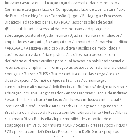
Ação Gestora em Educação Digital
/
Acessibilidade e Inclusão
/
Carreiras e Estágios
/
Eixo de Computação
/
Eixo de Licenciatura
/
Eixo
de Produção e Negócios
/
Extensão
/
Jogos
/
Pedagogia
/
Processos
Didático-Pedagógico para EaD
/
REA
/
Responsabilidade Social
acessibilidade
/
Acessibilidade e Inclusão
/
Adaptações
/
adequação postural
/
Ajuda Técnica
/
Ajudas Técnicas
/
ampliador
/
ampliadores
/
amputação
/
amputado
/
amputados
/
aparelho auditivo
/
ARASAAC
/
Assistiva
/
audição
/
auditiva
/
auxílios de mobilidade
/
auxílios para a vida diária e prática
/
auxílios para pessoas com
deficiência auditiva
/
auxílios para qualificação da habilidade visual e
recursos que ampliam a informação às pessoas com deficiência visual
/
bengala
/
Bersch
/
BLISS
/
Braile
/
cadeira de rodas
/
cega
/
cego
/
closed-caption
/
Comitê de Ajudas Técnicas
/
comunicação
aumentativa e alternativa
/
deficiência
/
deficiências
/
design universal
/
educação inclusiva
/
engrossador
/
engrossadores
/
Escola de Inclusão
/
esporte e lazer
/
física
/
inclusão
/
inclusiva
/
inclusivo
/
intelectual
/
José Tonolli
/
José Tonolli e Rita Bersch
/
LBI
/
legenda
/
legendas
/
Lei
Brasileira de Inclusão da Pessoa com Deficiência
/
lente
/
lentes
/
libras
/
Linamara Rizzo Battistella
/
lupa
/
mobilidade
/
mobilidade e
adaptações em veículos
/
muleta
/
OCR
/
óculos
/
órteses
/
pcd
/
PcDs
/
PCS
/
pessoa com deficiência
/
Pessoas com Deficiência
/
projetos