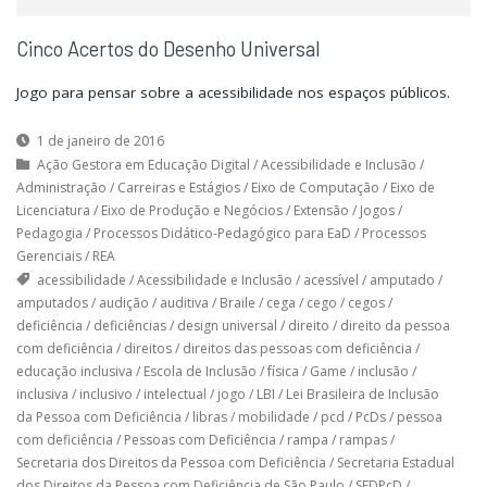
Cinco Acertos do Desenho Universal
Jogo para pensar sobre a acessibilidade nos espaços públicos.
1 de janeiro de 2016
Ação Gestora em Educação Digital
/
Acessibilidade e Inclusão
/
Administração
/
Carreiras e Estágios
/
Eixo de Computação
/
Eixo de
Licenciatura
/
Eixo de Produção e Negócios
/
Extensão
/
Jogos
/
Pedagogia
/
Processos Didático-Pedagógico para EaD
/
Processos
Gerenciais
/
REA
acessibilidade
/
Acessibilidade e Inclusão
/
acessível
/
amputado
/
amputados
/
audição
/
auditiva
/
Braile
/
cega
/
cego
/
cegos
/
deficiência
/
deficiências
/
design universal
/
direito
/
direito da pessoa
com deficiência
/
direitos
/
direitos das pessoas com deficiência
/
educação inclusiva
/
Escola de Inclusão
/
física
/
Game
/
inclusão
/
inclusiva
/
inclusivo
/
intelectual
/
jogo
/
LBI
/
Lei Brasileira de Inclusão
da Pessoa com Deficiência
/
libras
/
mobilidade
/
pcd
/
PcDs
/
pessoa
com deficiência
/
Pessoas com Deficiência
/
rampa
/
rampas
/
Secretaria dos Direitos da Pessoa com Deficiência
/
Secretaria Estadual
dos Direitos da Pessoa com Deficiência de São Paulo
/
SEDPcD
/