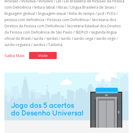
inclusão
/
inclusiva
/
inclusivo
/
LBI
/
Lei Brasileira de Inclusão da Pessoa
com Deficiência
/
leitura labial
/
libras
/
Língua Brasileira de Sinais
/
linguagem gestual
/
linguagem visual
/
linha do tempo
/
pcd
/
PcDs
/
pessoa com deficiência
/
Pessoas com Deficiência
/
Secretaria dos
Direitos da Pessoa com Deficiência
/
Secretaria Estadual dos Direitos
da Pessoa com Deficiência de São Paulo
/
SEDPcD
/
segunda língua
oficial do Brasil
/
surda
/
surdas
/
surdo
/
surdo-cega
/
surdo-cego
/
surdo-cegueira
/
surdos
/
Tadoma
"A
"A
Saiba Mais
Visite
Língua
Língua
das
das
Mãos"
Mãos"