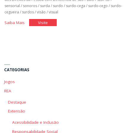
sensorial
/
sonoros
/
surda
/
surdo
/
surdo-cega
/
surdo-cego
/
surdo-
cegueira
/
surdos
/
visão
/
visual
"Cinco
"Cinco
Saiba Mais
Visite
Acertos
Acertos
do
do
Desenho
Desenho
Universal"
Universal"
CATEGORIAS
Jogos
REA
Destaque
Extensão
Acessibilidade e Inclusão
Responsabilidade Social