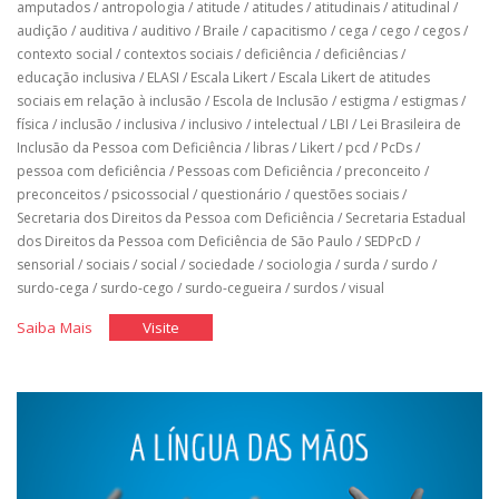
amputados
/
antropologia
/
atitude
/
atitudes
/
atitudinais
/
atitudinal
/
audição
/
auditiva
/
auditivo
/
Braile
/
capacitismo
/
cega
/
cego
/
cegos
/
contexto social
/
contextos sociais
/
deficiência
/
deficiências
/
educação inclusiva
/
ELASI
/
Escala Likert
/
Escala Likert de atitudes
sociais em relação à inclusão
/
Escola de Inclusão
/
estigma
/
estigmas
/
física
/
inclusão
/
inclusiva
/
inclusivo
/
intelectual
/
LBI
/
Lei Brasileira de
Inclusão da Pessoa com Deficiência
/
libras
/
Likert
/
pcd
/
PcDs
/
pessoa com deficiência
/
Pessoas com Deficiência
/
preconceito
/
preconceitos
/
psicossocial
/
questionário
/
questões sociais
/
Secretaria dos Direitos da Pessoa com Deficiência
/
Secretaria Estadual
dos Direitos da Pessoa com Deficiência de São Paulo
/
SEDPcD
/
sensorial
/
sociais
/
social
/
sociedade
/
sociologia
/
surda
/
surdo
/
surdo-cega
/
surdo-cego
/
surdo-cegueira
/
surdos
/
visual
"Questionário
"Questionário
Saiba Mais
Visite
Elasi"
Elasi"