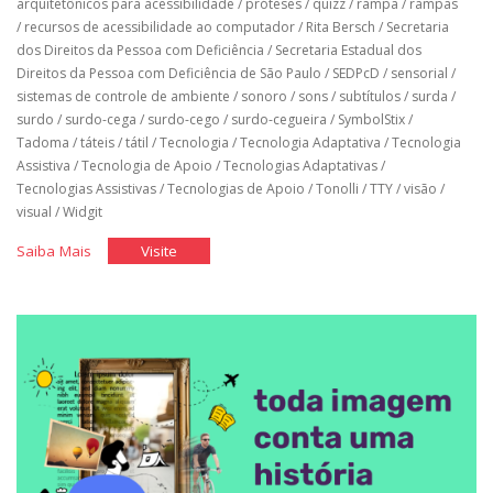
arquitetônicos para acessibilidade
/
próteses
/
quizz
/
rampa
/
rampas
/
recursos de acessibilidade ao computador
/
Rita Bersch
/
Secretaria
dos Direitos da Pessoa com Deficiência
/
Secretaria Estadual dos
Direitos da Pessoa com Deficiência de São Paulo
/
SEDPcD
/
sensorial
/
sistemas de controle de ambiente
/
sonoro
/
sons
/
subtítulos
/
surda
/
surdo
/
surdo-cega
/
surdo-cego
/
surdo-cegueira
/
SymbolStix
/
Tadoma
/
táteis
/
tátil
/
Tecnologia
/
Tecnologia Adaptativa
/
Tecnologia
Assistiva
/
Tecnologia de Apoio
/
Tecnologias Adaptativas
/
Tecnologias Assistivas
/
Tecnologias de Apoio
/
Tonolli
/
TTY
/
visão
/
visual
/
Widgit
"Tecnologia
"Tecnologia
Saiba Mais
Visite
Assistiva"
Assistiva"