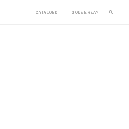
Skip
CATÁLOGO
O QUE É REA?
to
SEARCH
content