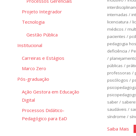
Processos Gerenciais
interdisciplinar
Projeto Integrador
internadas
/
in
Tecnologia
licenciatura
/
li
médicos
/
mult
Gestão Pública
pacientes
/
pcd
pedagogia hosp
Institucional
deficiência
/
Pe
Carreiras e Estágios
/
planejamento 
públicas
/
práti
Marco Zero
professoras
/
Pós-graduação
psicólogos
/
p
psicopedagog
Ação Gestora em Educação
psicopedagog
Digital
saber
/
sabere
saudáveis
/
sa
Processos Didático-
síndrome
/
sí
Pedagógico para EaD
"Cl
Saiba Mais