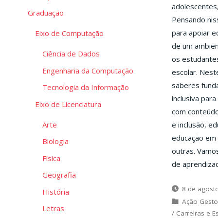
adolescentes,
Graduação
Pensando niss
para apoiar e
Eixo de Computação
de um ambien
Ciência de Dados
os estudantes
Engenharia da Computação
escolar. Nest
saberes funda
Tecnologia da Informação
inclusiva par
Eixo de Licenciatura
com conteúdo 
Arte
e inclusão, ed
educação em e
Biologia
outras. Vamo
Física
de aprendiza
Geografia
8 de agost
História
Ação Gesto
Letras
/
Carreiras e E