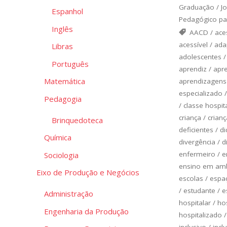
Graduação
/
J
Espanhol
Pedagógico pa
Inglês
AACD
/
ace
acessível
/
ada
Libras
adolescentes
Português
aprendiz
/
apr
Matemática
aprendizagens
especializado
Pedagogia
/
classe hospit
criança
/
crianç
Brinquedoteca
deficientes
/
di
Química
divergência
/
d
enfermeiro
/
e
Sociologia
ensino em amb
Eixo de Produção e Negócios
escolas
/
espa
/
estudante
/
e
Administração
hospitalar
/
ho
Engenharia da Produção
hospitalizado
inclusivo
/
incl