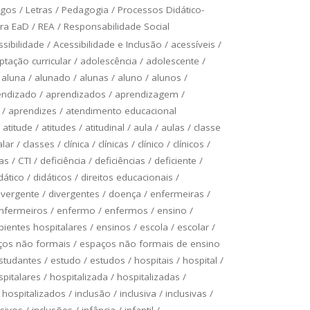
ogos
/
Letras
/
Pedagogia
/
Processos Didático-
ra EaD
/
REA
/
Responsabilidade Social
ssibilidade
/
Acessibilidade e Inclusão
/
acessíveis
/
ptação curricular
/
adolescência
/
adolescente
/
/
aluna
/
alunado
/
alunas
/
aluno
/
alunos
/
endizado
/
aprendizados
/
aprendizagem
/
/
aprendizes
/
atendimento educacional
/
atitude
/
atitudes
/
atitudinal
/
aula
/
aulas
/
classe
alar
/
classes
/
clínica
/
clínicas
/
clínico
/
clínicos
/
as
/
CTI
/
deficiência
/
deficiências
/
deficiente
/
dático
/
didáticos
/
direitos educacionais
/
ivergente
/
divergentes
/
doença
/
enfermeiras
/
nfermeiros
/
enfermo
/
enfermos
/
ensino
/
ientes hospitalares
/
ensinos
/
escola
/
escolar
/
ços não formais
/
espaços não formais de ensino
studantes
/
estudo
/
estudos
/
hospitais
/
hospital
/
spitalares
/
hospitalizada
/
hospitalizadas
/
/
hospitalizados
/
inclusão
/
inclusiva
/
inclusivas
/
usivos
/
inclusões
/
infância
/
infantil
/