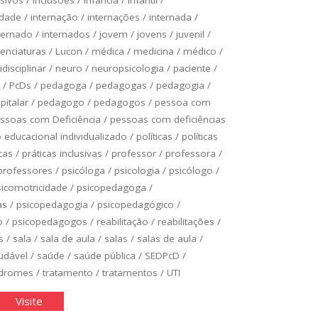
idade
/
internação
/
internações
/
internada
/
ternado
/
internados
/
jovem
/
jovens
/
juvenil
/
cenciaturas
/
Lucon
/
médica
/
medicina
/
médico
/
idisciplinar
/
neuro
/
neuropsicologia
/
paciente
/
/
PcDs
/
pedagoga
/
pedagogas
/
pedagogia
/
italar
/
pedagogo
/
pedagogos
/
pessoa com
ssoas com Deficiência
/
pessoas com deficiências
educacional individualizado
/
políticas
/
políticas
cas
/
práticas inclusivas
/
professor
/
professora
/
professores
/
psicóloga
/
psicologia
/
psicólogo
/
sicomotricidade
/
psicopedagoga
/
as
/
psicopedagogia
/
psicopedagógico
/
o
/
psicopedagogos
/
reabilitação
/
reabilitações
/
s
/
sala
/
sala de aula
/
salas
/
salas de aula
/
udável
/
saúde
/
saúde pública
/
SEDPcD
/
ndromes
/
tratamento
/
tratamentos
/
UTI
asse
"Classe
Visite