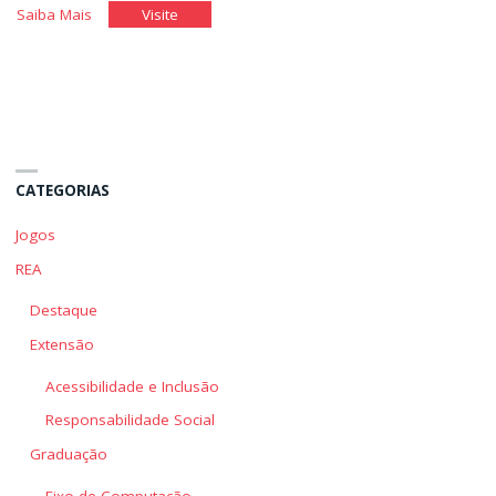
"Produzindo
"Produzindo
Saiba Mais
Visite
um
um
Bom
Bom
Texto
Texto
Comercial"
Comercial"
CATEGORIAS
Jogos
REA
Destaque
Extensão
Acessibilidade e Inclusão
Responsabilidade Social
Graduação
Eixo de Computação