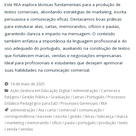
Este REA explora técnicas fundamentais para a produção de
textos comerciais, abordando estratégias de marketing, escrita
persuasiva e comunicação eficaz. Destacamos boas práticas
para estruturar atas, cartas, memorandos, ofícios e pautas,
garantindo clareza e impacto na mensagem. O conteúdo
também enfatiza a importância da linguagem profissional e do
uso adequado do português, auxiliando na construção de textos
que fortalecem marcas, vendas e negociações empresariais.
Ideal para profissionais e estudantes que desejam aprimorar
suas habilidades na comunicação comercial.
14 de maio de 2025
Ação Gestora em Educação Digital
/
Administração
/
Carreiras e
Estágios
/
Gestão Pública
/
Graduação
/
Letras
/
Português
/
Processos
Didático-Pedagógico para EaD
/
Processos Gerenciais
/
REA
administração
/
Ata
/
carta
/
comercial
/
comunicação
/
correspondência
/
escrever
/
escrita
/
gestão
/
letras
/
liderança
/
marca
/
marketing
/
memorando
/
ofício
/
pauta
/
português
/
produção
/
texto
/
venda
/
vendas