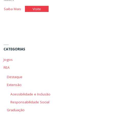
"Arquivando
"Arquivando
Saiba Mais
Visite
Documentos"
Documentos"
CATEGORIAS
Jogos
REA
Destaque
Extensão
Acessibilidade e Inclusão
Responsabilidade Social
Graduação