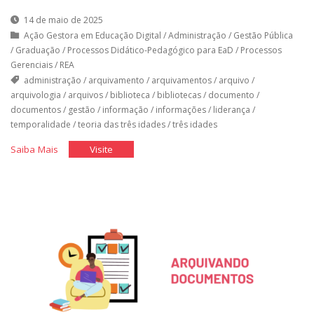
14 de maio de 2025
Ação Gestora em Educação Digital
/
Administração
/
Gestão Pública
/
Graduação
/
Processos Didático-Pedagógico para EaD
/
Processos
Gerenciais
/
REA
administração
/
arquivamento
/
arquivamentos
/
arquivo
/
arquivologia
/
arquivos
/
biblioteca
/
bibliotecas
/
documento
/
documentos
/
gestão
/
informação
/
informações
/
liderança
/
temporalidade
/
teoria das três idades
/
três idades
"Arquivando
"Arquivando
Saiba Mais
Visite
Documentos:
Documentos:
Rotina"
Rotina"