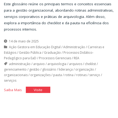
Este glossário reúne os principais termos e conceitos essenciais
para a gestão organizacional, abordando rotinas administrativas,
serviços corporativos e práticas de arquivologia. Além disso,
explora a importância do checklist e da pauta na eficiência dos
processos internos.
14 de maio de 2025
Ação Gestora em Educação Digital
/
Administração
/
Carreiras e
Estágios
/
Gestão Pública
/
Graduação
/
Processos Didático-
Pedagógico para EaD
/
Processos Gerenciais
/
REA
administração
/
arquivo
/
arquivologia
/
arquivos
/
cheklist
/
gerenciamento
/
gestão
/
glossário
/
liderança
/
organização
/
organizacionais
/
organizações
/
pauta
/
rotina
/
rotinas
/
serviço
/
serviços
"Glossário
"Glossário
Saiba Mais
Visite
de
de
Rotinas
Rotinas
e
e
Serviços
Serviços