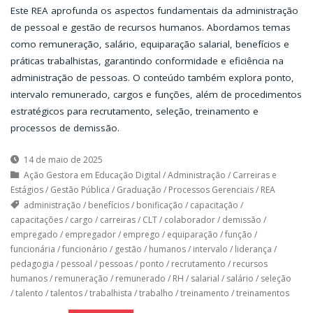
Este REA aprofunda os aspectos fundamentais da administração
de pessoal e gestão de recursos humanos. Abordamos temas
como remuneração, salário, equiparação salarial, benefícios e
práticas trabalhistas, garantindo conformidade e eficiência na
administração de pessoas. O conteúdo também explora ponto,
intervalo remunerado, cargos e funções, além de procedimentos
estratégicos para recrutamento, seleção, treinamento e
processos de demissão.
14 de maio de 2025
Ação Gestora em Educação Digital
/
Administração
/
Carreiras e
Estágios
/
Gestão Pública
/
Graduação
/
Processos Gerenciais
/
REA
administração
/
benefícios
/
bonificação
/
capacitação
/
capacitações
/
cargo
/
carreiras
/
CLT
/
colaborador
/
demissão
/
empregado
/
empregador
/
emprego
/
equiparação
/
função
/
funcionária
/
funcionário
/
gestão
/
humanos
/
intervalo
/
liderança
/
pedagogia
/
pessoal
/
pessoas
/
ponto
/
recrutamento
/
recursos
humanos
/
remuneração
/
remunerado
/
RH
/
salarial
/
salário
/
seleção
/
talento
/
talentos
/
trabalhista
/
trabalho
/
treinamento
/
treinamentos