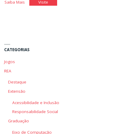
"O
"O
Saiba Mais
Visite
Departamento
Departamento
de
de
Pessoal
Pessoal
II"
II"
CATEGORIAS
Jogos
REA
Destaque
Extensão
Acessibilidade e Inclusão
Responsabilidade Social
Graduação
Eixo de Computação