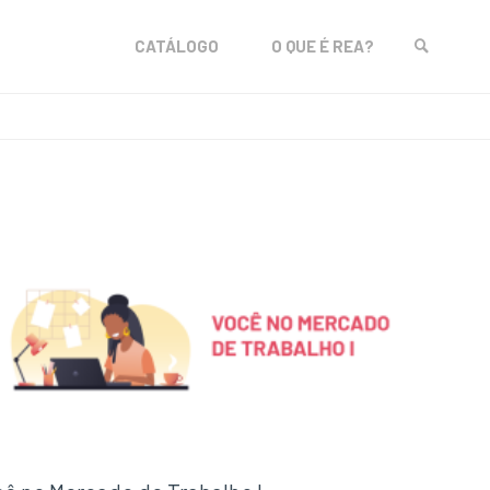
Skip
CATÁLOGO
O QUE É REA?
to
SEARCH
content