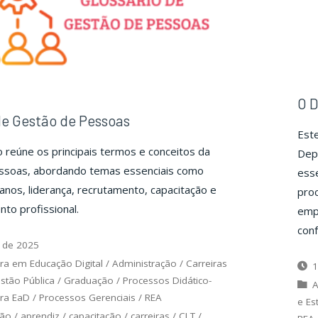
O D
de Gestão de Pessoas
Est
o reúne os principais termos e conceitos da
Dep
ssoas, abordando temas essenciais como
ess
nos, liderança, recrutamento, capacitação e
pro
to profissional.
emp
con
 de 2025
ra em Educação Digital
/
Administração
/
Carreiras
1
stão Pública
/
Graduação
/
Processos Didático-
A
ra EaD
/
Processos Gerenciais
/
REA
e Es
ção
/
aprendiz
/
capacitação
/
carreiras
/
CLT
/