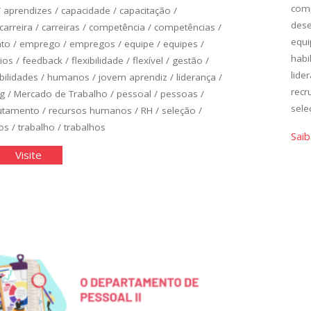
com
/
aprendizes
/
capacidade
/
capacitação
/
des
carreira
/
carreiras
/
competência
/
competências
/
equi
to
/
emprego
/
empregos
/
equipe
/
equipes
/
habi
ios
/
feedback
/
flexibilidade
/
flexível
/
gestão
/
lide
bilidades
/
humanos
/
jovem aprendiz
/
liderança
/
recr
ng
/
Mercado de Trabalho
/
pessoal
/
pessoas
/
sele
utamento
/
recursos humanos
/
RH
/
seleção
/
os
/
trabalho
/
trabalhos
Saib
cê
"Você
Visite
no
rcado
Mercado
de
balho
Trabalho
II"