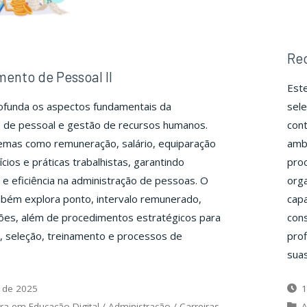
Rec
ento de Pessoal II
Este
ofunda os aspectos fundamentais da
sele
o de pessoal e gestão de recursos humanos.
cont
mas como remuneração, salário, equiparação
amb
fícios e práticas trabalhistas, garantindo
proc
e eficiência na administração de pessoas. O
orga
bém explora ponto, intervalo remunerado,
capa
ões, além de procedimentos estratégicos para
con
, seleção, treinamento e processos de
prof
suas
 de 2025
1
ra em Educação Digital
/
Administração
/
Carreiras
A