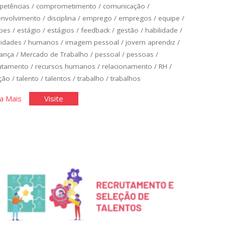
petências
/
comprometimento
/
comunicação
/
envolvimento
/
disciplina
/
emprego
/
empregos
/
equipe
/
pes
/
estágio
/
estágios
/
feedback
/
gestão
/
habilidade
/
lidades
/
humanos
/
imagem pessoal
/
jovem aprendiz
/
rança
/
Mercado de Trabalho
/
pessoal
/
pessoas
/
utamento
/
recursos humanos
/
relacionamento
/
RH
/
ção
/
talento
/
talentos
/
trabalho
/
trabalhos
"Você
"Você
a Mais
Visite
no
no
Mercado
Mercado
de
de
Trabalho
Trabalho
I"
I"