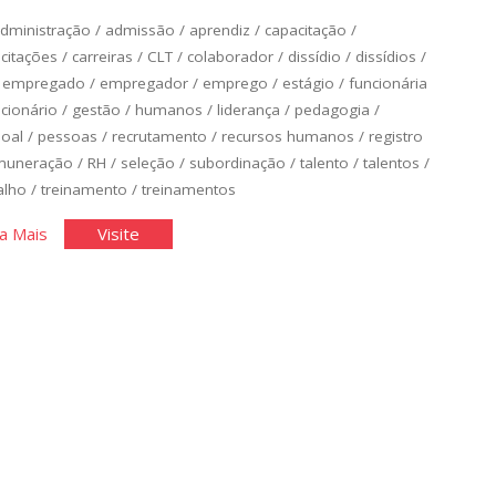
dministração
/
admissão
/
aprendiz
/
capacitação
/
citações
/
carreiras
/
CLT
/
colaborador
/
dissídio
/
dissídios
/
/
empregado
/
empregador
/
emprego
/
estágio
/
funcionária
cionário
/
gestão
/
humanos
/
liderança
/
pedagogia
/
oal
/
pessoas
/
recrutamento
/
recursos humanos
/
registro
muneração
/
RH
/
seleção
/
subordinação
/
talento
/
talentos
/
alho
/
treinamento
/
treinamentos
"O
"O
a Mais
Visite
Departamento
Departamento
de
de
Pessoal
Pessoal
I"
I"