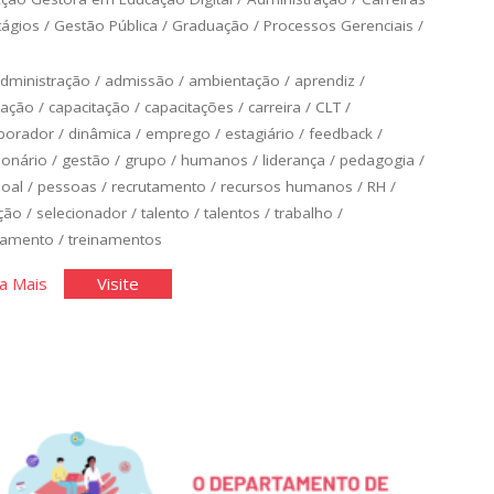
tágios
/
Gestão Pública
/
Graduação
/
Processos Gerenciais
/
dministração
/
admissão
/
ambientação
/
aprendiz
/
iação
/
capacitação
/
capacitações
/
carreira
/
CLT
/
borador
/
dinâmica
/
emprego
/
estagiário
/
feedback
/
ionário
/
gestão
/
grupo
/
humanos
/
liderança
/
pedagogia
/
oal
/
pessoas
/
recrutamento
/
recursos humanos
/
RH
/
ção
/
selecionador
/
talento
/
talentos
/
trabalho
/
namento
/
treinamentos
"Recrutamento
"Recrutamento
a Mais
Visite
e
e
Seleção
Seleção
de
de
Talentos"
Talentos"