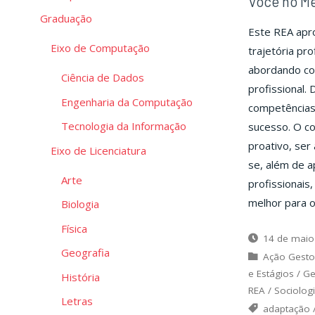
Você no Me
Graduação
Este REA apro
Eixo de Computação
trajetória pr
abordando co
Ciência de Dados
profissional.
Engenharia da Computação
competências 
Tecnologia da Informação
sucesso. O c
proativo, ser 
Eixo de Licenciatura
se, além de a
Arte
profissionais
melhor para o
Biologia
Física
14 de maio
Geografia
Ação Gesto
e Estágios
/
Ge
História
REA
/
Sociolog
Letras
adaptação