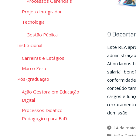
Processos Gerenciais
Projeto Integrador
Tecnologia
O Departam
Gestão Pública
Institucional
Este REA apr
administraçã
Carreiras e Estágios
Abordamos te
Marco Zero
salarial, bene
Pós-graduação
conformidade 
conteúdo tam
Ação Gestora em Educação
cargos e funç
Digital
recrutamento
Processos Didático-
demissão.
Pedagógico para EaD
14 de maio
Ação Gesto