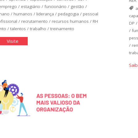
REA
emprego
/
estagiário
/
funcionário
/
gestão
/
a
mano
/
humanos
/
liderança
/
pedagogia
/
pessoal
capa
fissional
/
recrutamento
/
recursos humanos
/
RH
DP
ento
/
talentos
/
trabalho
/
treinamento
/
fun
pess
ossário
"Glossário
Visite
/
re
de
trab
tão
Gestão
Saib
de
soas"
Pessoas"