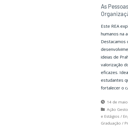
As Pessoas
Organizaç
Este REA expl
humanos na ad
Destacamos c
desenvolvime
ideias de Pra
valorização d
eficazes. Ide
estudantes q
fortalecer o 
14 de maio
Ação Gesto
e Estágios
/
En
Graduação
/
P