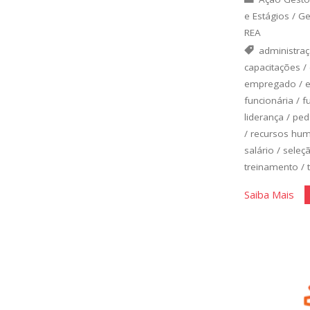
e Estágios
/
Ge
REA
administra
capacitações
/
empregado
/
funcionária
/
f
liderança
/
ped
/
recursos hu
salário
/
seleç
treinamento
/
"O
Saiba Mais
De
de
Pes
II"