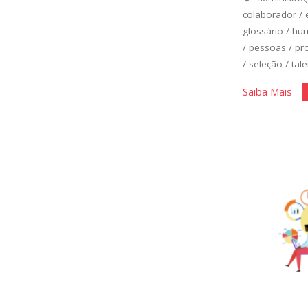
colaborador
/
glossário
/
hu
/
pessoas
/
pro
/
seleção
/
tal
"Gl
Saiba Mais
de
Ges
de
Pes