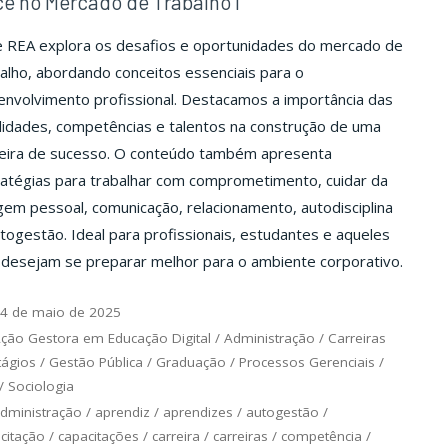
ê no Mercado de Trabalho I
e REA explora os desafios e oportunidades do mercado de
alho, abordando conceitos essenciais para o
nvolvimento profissional. Destacamos a importância das
lidades, competências e talentos na construção de uma
reira de sucesso. O conteúdo também apresenta
ratégias para trabalhar com comprometimento, cuidar da
em pessoal, comunicação, relacionamento, autodisciplina
togestão. Ideal para profissionais, estudantes e aqueles
 desejam se preparar melhor para o ambiente corporativo.
4 de maio de 2025
ção Gestora em Educação Digital
/
Administração
/
Carreiras
tágios
/
Gestão Pública
/
Graduação
/
Processos Gerenciais
/
/
Sociologia
dministração
/
aprendiz
/
aprendizes
/
autogestão
/
citação
/
capacitações
/
carreira
/
carreiras
/
competência
/