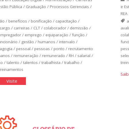
stão Pública
/
Graduação
/
Processos Gerenciais
/
e Es
REA
ção
/
benefícios
/
bonificação
/
capacitação
/
a
cargo
/
carreiras
/
CLT
/
colaborador
/
demissão
/
aval
empregador
/
emprego
/
equiparação
/
função
/
cola
uncionário
/
gestão
/
humanos
/
intervalo
/
func
agogia
/
pessoal
/
pessoas
/
ponto
/
recrutamento
pess
manos
/
remuneração
/
remunerado
/
RH
/
salarial
/
sele
ão
/
talento
/
talentos
/
trabalhista
/
trabalho
/
trei
treinamentos
Saib
"O
Visite
partamento
Departamento
de
soal
Pessoal
II"