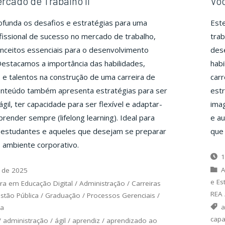
rcado de Trabalho II
Voc
funda os desafios e estratégias para uma
Est
ofissional de sucesso no mercado de trabalho,
trab
nceitos essenciais para o desenvolvimento
dese
 Destacamos a importância das habilidades,
habi
e talentos na construção de uma carreira de
car
onteúdo também apresenta estratégias para ser
est
ágil, ter capacidade para ser flexível e adaptar-
imag
prender sempre (lifelong learning). Ideal para
e au
, estudantes e aqueles que desejam se preparar
que
 ambiente corporativo.
1
A
 de 2025
e Es
ra em Educação Digital
/
Administração
/
Carreiras
REA
stão Pública
/
Graduação
/
Processos Gerenciais
/
a
ia
capa
/
administração
/
ágil
/
aprendiz
/
aprendizado ao