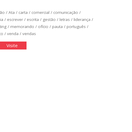
ção
/
Ata
/
carta
/
comercial
/
comunicação
/
ia
/
escrever
/
escrita
/
gestão
/
letras
/
liderança
/
ting
/
memorando
/
ofício
/
pauta
/
português
/
to
/
venda
/
vendas
oduzindo
"Produzindo
Visite
um
m
Bom
to
Texto
ercial"
Comercial"