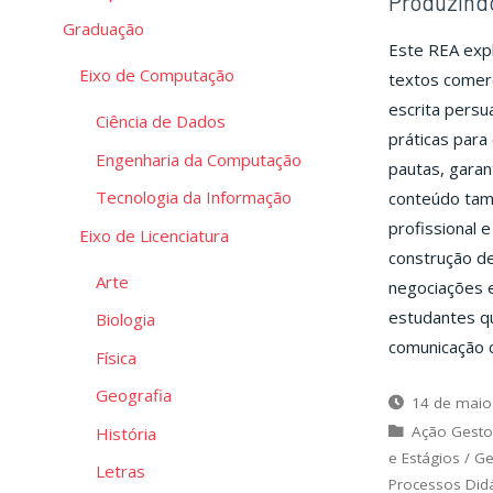
Produzind
Graduação
Este REA expl
Eixo de Computação
textos comerc
escrita persu
Ciência de Dados
práticas para
Engenharia da Computação
pautas, garan
Tecnologia da Informação
conteúdo tam
profissional 
Eixo de Licenciatura
construção d
Arte
negociações e
estudantes q
Biologia
comunicação c
Física
Geografia
14 de maio
Ação Gesto
História
e Estágios
/
Ge
Letras
Processos Did