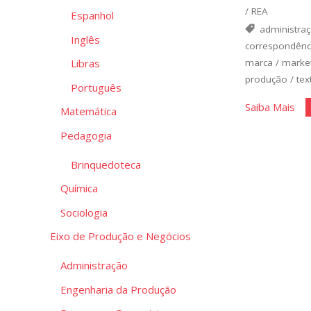
/
REA
Espanhol
administra
Inglês
correspondênc
marca
/
marke
Libras
produção
/
tex
Português
"Pr
Saiba Mais
Matemática
um
Pedagogia
Bo
Tex
Brinquedoteca
Com
Química
Sociologia
Eixo de Produção e Negócios
Administração
Engenharia da Produção