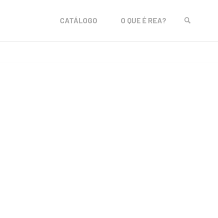
Skip
CATÁLOGO
O QUE É REA?
to
SEARCH
content