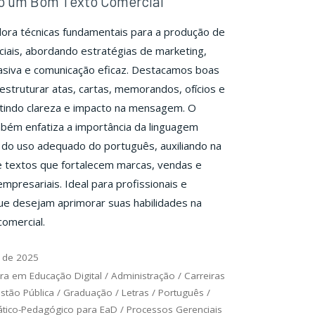
o um Bom Texto Comercial
ora técnicas fundamentais para a produção de
iais, abordando estratégias de marketing,
asiva e comunicação eficaz. Destacamos boas
 estruturar atas, cartas, memorandos, ofícios e
tindo clareza e impacto na mensagem. O
bém enfatiza a importância da linguagem
e do uso adequado do português, auxiliando na
e textos que fortalecem marcas, vendas e
mpresariais. Ideal para profissionais e
ue desejam aprimorar suas habilidades na
omercial.
 de 2025
ra em Educação Digital
/
Administração
/
Carreiras
stão Pública
/
Graduação
/
Letras
/
Português
/
ático-Pedagógico para EaD
/
Processos Gerenciais