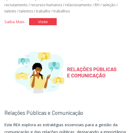
recrutamento
/
recursos humanos
/
relacionamento
/
RH
/
seleção
/
talento
/
talentos
/
trabalho
/
trabalhos
"Você
"Você
Saiba Mais
Visite
no
no
Mercado
Mercado
de
de
Trabalho
Trabalho
I"
I"
Relações Públicas e Comunicação
Este REA explora as estratégias essenciais para a gestão da
comunicação e das relações públicas, destacando a importância