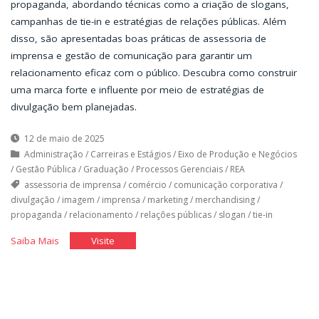
propaganda, abordando técnicas como a criação de slogans,
campanhas de tie-in e estratégias de relações públicas. Além
disso, são apresentadas boas práticas de assessoria de
imprensa e gestão de comunicação para garantir um
relacionamento eficaz com o público. Descubra como construir
uma marca forte e influente por meio de estratégias de
divulgação bem planejadas.
12 de maio de 2025
Administração
/
Carreiras e Estágios
/
Eixo de Produção e Negócios
/
Gestão Pública
/
Graduação
/
Processos Gerenciais
/
REA
assessoria de imprensa
/
comércio
/
comunicação corporativa
/
divulgação
/
imagem
/
imprensa
/
marketing
/
merchandising
/
propaganda
/
relacionamento
/
relações públicas
/
slogan
/
tie-in
"Divulgação
"Divulgação
Saiba Mais
Visite
da
da
Imagem
Imagem
da
da
Empresa
Empresa