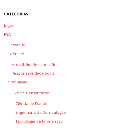
e
e
de
de
CATEGORIAS
Seus
Seus
Produtos
Produtos
Jogos
e
e
REA
Serviços"
Serviços"
Destaque
Extensão
Acessibilidade e Inclusão
Responsabilidade Social
Graduação
Eixo de Computação
Ciência de Dados
Engenharia da Computação
Tecnologia da Informação