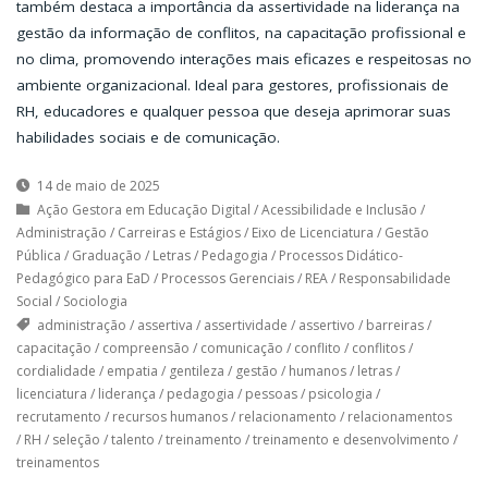
também destaca a importância da assertividade na liderança na
gestão da informação de conflitos, na capacitação profissional e
no clima, promovendo interações mais eficazes e respeitosas no
ambiente organizacional. Ideal para gestores, profissionais de
RH, educadores e qualquer pessoa que deseja aprimorar suas
habilidades sociais e de comunicação.
14 de maio de 2025
Ação Gestora em Educação Digital
/
Acessibilidade e Inclusão
/
Administração
/
Carreiras e Estágios
/
Eixo de Licenciatura
/
Gestão
Pública
/
Graduação
/
Letras
/
Pedagogia
/
Processos Didático-
Pedagógico para EaD
/
Processos Gerenciais
/
REA
/
Responsabilidade
Social
/
Sociologia
administração
/
assertiva
/
assertividade
/
assertivo
/
barreiras
/
capacitação
/
compreensão
/
comunicação
/
conflito
/
conflitos
/
cordialidade
/
empatia
/
gentileza
/
gestão
/
humanos
/
letras
/
licenciatura
/
liderança
/
pedagogia
/
pessoas
/
psicologia
/
recrutamento
/
recursos humanos
/
relacionamento
/
relacionamentos
/
RH
/
seleção
/
talento
/
treinamento
/
treinamento e desenvolvimento
/
treinamentos