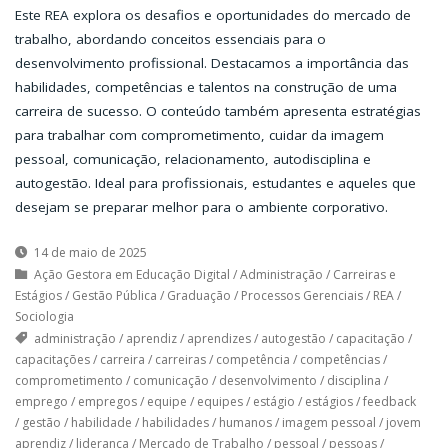
Este REA explora os desafios e oportunidades do mercado de
trabalho, abordando conceitos essenciais para o
desenvolvimento profissional. Destacamos a importância das
habilidades, competências e talentos na construção de uma
carreira de sucesso. O conteúdo também apresenta estratégias
para trabalhar com comprometimento, cuidar da imagem
pessoal, comunicação, relacionamento, autodisciplina e
autogestão. Ideal para profissionais, estudantes e aqueles que
desejam se preparar melhor para o ambiente corporativo.
14 de maio de 2025
Ação Gestora em Educação Digital
/
Administração
/
Carreiras e
Estágios
/
Gestão Pública
/
Graduação
/
Processos Gerenciais
/
REA
/
Sociologia
administração
/
aprendiz
/
aprendizes
/
autogestão
/
capacitação
/
capacitações
/
carreira
/
carreiras
/
competência
/
competências
/
comprometimento
/
comunicação
/
desenvolvimento
/
disciplina
/
emprego
/
empregos
/
equipe
/
equipes
/
estágio
/
estágios
/
feedback
/
gestão
/
habilidade
/
habilidades
/
humanos
/
imagem pessoal
/
jovem
aprendiz
/
liderança
/
Mercado de Trabalho
/
pessoal
/
pessoas
/