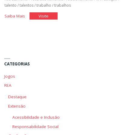
talento
/
talentos
/
trabalho
/
trabalhos
"Você
"Você
Saiba Mais
Visite
no
no
Mercado
Mercado
de
de
Trabalho
Trabalho
I"
I"
CATEGORIAS
Jogos
REA
Destaque
Extensão
Acessibilidade e Inclusão
Responsabilidade Social