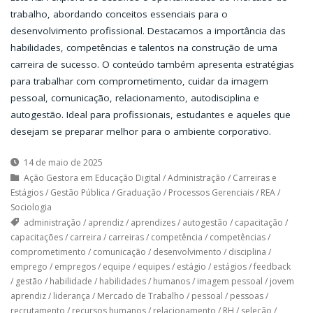
trabalho, abordando conceitos essenciais para o
desenvolvimento profissional. Destacamos a importância das
habilidades, competências e talentos na construção de uma
carreira de sucesso. O conteúdo também apresenta estratégias
para trabalhar com comprometimento, cuidar da imagem
pessoal, comunicação, relacionamento, autodisciplina e
autogestão. Ideal para profissionais, estudantes e aqueles que
desejam se preparar melhor para o ambiente corporativo.
14 de maio de 2025
Ação Gestora em Educação Digital
/
Administração
/
Carreiras e
Estágios
/
Gestão Pública
/
Graduação
/
Processos Gerenciais
/
REA
/
Sociologia
administração
/
aprendiz
/
aprendizes
/
autogestão
/
capacitação
/
capacitações
/
carreira
/
carreiras
/
competência
/
competências
/
comprometimento
/
comunicação
/
desenvolvimento
/
disciplina
/
emprego
/
empregos
/
equipe
/
equipes
/
estágio
/
estágios
/
feedback
/
gestão
/
habilidade
/
habilidades
/
humanos
/
imagem pessoal
/
jovem
aprendiz
/
liderança
/
Mercado de Trabalho
/
pessoal
/
pessoas
/
recrutamento
/
recursos humanos
/
relacionamento
/
RH
/
seleção
/