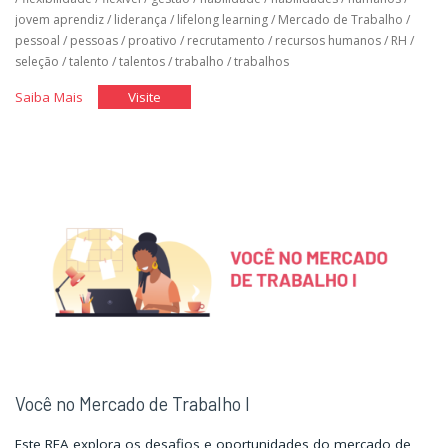
jovem aprendiz
/
liderança
/
lifelong learning
/
Mercado de Trabalho
/
pessoal
/
pessoas
/
proativo
/
recrutamento
/
recursos humanos
/
RH
/
seleção
/
talento
/
talentos
/
trabalho
/
trabalhos
"Você
"Você
Saiba Mais
Visite
no
no
Mercado
Mercado
de
de
Trabalho
Trabalho
II"
II"
Você no Mercado de Trabalho I
Este REA explora os desafios e oportunidades do mercado de