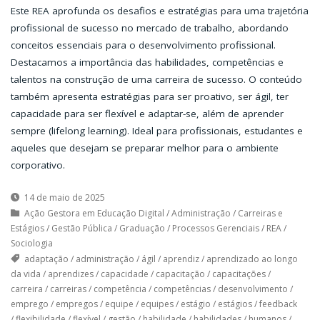
Este REA aprofunda os desafios e estratégias para uma trajetória
profissional de sucesso no mercado de trabalho, abordando
conceitos essenciais para o desenvolvimento profissional.
Destacamos a importância das habilidades, competências e
talentos na construção de uma carreira de sucesso. O conteúdo
também apresenta estratégias para ser proativo, ser ágil, ter
capacidade para ser flexível e adaptar-se, além de aprender
sempre (lifelong learning). Ideal para profissionais, estudantes e
aqueles que desejam se preparar melhor para o ambiente
corporativo.
14 de maio de 2025
Ação Gestora em Educação Digital
/
Administração
/
Carreiras e
Estágios
/
Gestão Pública
/
Graduação
/
Processos Gerenciais
/
REA
/
Sociologia
adaptação
/
administração
/
ágil
/
aprendiz
/
aprendizado ao longo
da vida
/
aprendizes
/
capacidade
/
capacitação
/
capacitações
/
carreira
/
carreiras
/
competência
/
competências
/
desenvolvimento
/
emprego
/
empregos
/
equipe
/
equipes
/
estágio
/
estágios
/
feedback
/
flexibilidade
/
flexível
/
gestão
/
habilidade
/
habilidades
/
humanos
/