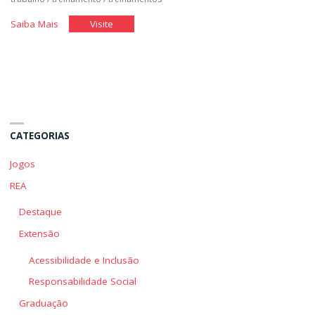
"Recrutamento
"Recrutamento
Saiba Mais
Visite
e
e
Seleção
Seleção
de
de
Talentos"
Talentos"
CATEGORIAS
Jogos
REA
Destaque
Extensão
Acessibilidade e Inclusão
Responsabilidade Social
Graduação