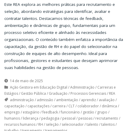
Este REA explora as melhores práticas para recrutamento e
seleção, abordando estratégias para identificar, avaliar e
contratar talentos. Destacamos técnicas de feedback,
ambientação e dinâmicas de grupo, fundamentais para um
processo seletivo eficiente e alinhado às necessidades
organizacionais. O conteúdo também enfatiza a importância da
capacitação, da gestão de RH e do papel do selecionador na
construção de equipes de alto desempenho. Ideal para
profissionais, gestores e estudantes que desejam aprimorar
suas habilidades na gestão de pessoas.
14 de maio de 2025
Ação Gestora em Educação Digital
/
Administração
/
Carreiras e
Estágios
/
Gestão Pública
/
Graduação
/
Processos Gerenciais
/
REA
administração
/
admissão
/
ambientação
/
aprendiz
/
avaliação
/
capacitação
/
capacitações
/
carreira
/
CLT
/
colaborador
/
dinâmica
/
emprego
/
estagiário
/
feedback
/
funcionário
/
gestão
/
grupo
/
humanos
/
liderança
/
pedagogia
/
pessoal
/
pessoas
/
recrutamento
/
recursos humanos
/
RH
/
seleção
/
selecionador
/
talento
/
talentos
/
trabalho
/
treinamento
/
treinamentos