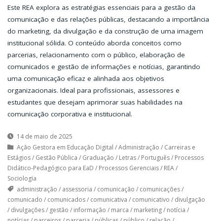
Este REA explora as estratégias essenciais para a gestão da
comunicação e das relações públicas, destacando a importância
do marketing, da divulgação e da construção de uma imagem
institucional sólida. O conteúdo aborda conceitos como
parcerias, relacionamento com o público, elaboração de
comunicados e gestão de informações e notícias, garantindo
uma comunicação eficaz e alinhada aos objetivos
organizacionais. Ideal para profissionais, assessores e
estudantes que desejam aprimorar suas habilidades na
comunicação corporativa e institucional.
14 de maio de 2025
Ação Gestora em Educação Digital
/
Administração
/
Carreiras e
Estágios
/
Gestão Pública
/
Graduação
/
Letras
/
Português
/
Processos
Didático-Pedagógico para EaD
/
Processos Gerenciais
/
REA
/
Sociologia
administração
/
assessoria
/
comunicação
/
comunicações
/
comunicado
/
comunicados
/
comunicativa
/
comunicativo
/
divulgação
/
divulgações
/
gestão
/
informação
/
marca
/
marketing
/
notícia
/
notícias
/
parceiros
/
parceria
/
públicas
/
público
/
relação
/