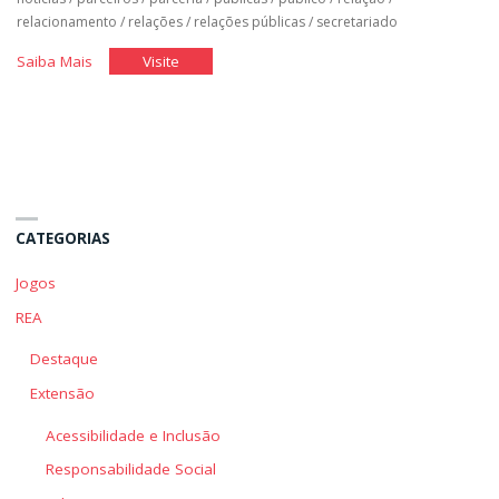
relacionamento
/
relações
/
relações públicas
/
secretariado
"Relações
"Relações
Saiba Mais
Visite
Públicas
Públicas
e
e
Comunicação"
Comunicação"
CATEGORIAS
Jogos
REA
Destaque
Extensão
Acessibilidade e Inclusão
Responsabilidade Social