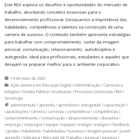
Este REA explora os desafios e oportunidades do mercado de
trabalho, abordando conceitos essenciais para o
desenvolvimento profissional. Destacamos a importância das
habilidades, competências e talentos na construção de uma
carreira de sucesso. O conteúdo também apresenta estratégias
para trabalhar com comprometimento, cuidar da imagem
pessoal, comunicação, relacionamento, autodisciplina e
autogestão. Ideal para profissionais, estudantes e aqueles que
desejam se preparar melhor para o ambiente corporativo.
14 de maio de 2025
Ação Gestora em Educação Digital
/
Administração
/
Carreiras e
Estágios
/
Gestão Pública
/
Graduação
/
Processos Gerenciais
/
REA
/
Sociologia
administração
/
aprendiz
/
aprendizes
/
autogestão
/
capacitação
/
capacitações
/
carreira
/
carreiras
/
competência
/
competências
/
comprometimento
/
comunicação
/
desenvolvimento
/
disciplina
/
emprego
/
empregos
/
equipe
/
equipes
/
estágio
/
estágios
/
feedback
/
gestão
/
habilidade
/
habilidades
/
humanos
/
imagem pessoal
/
jovem
aprendiz
/
liderança
/
Mercado de Trabalho
/
pessoal
/
pessoas
/