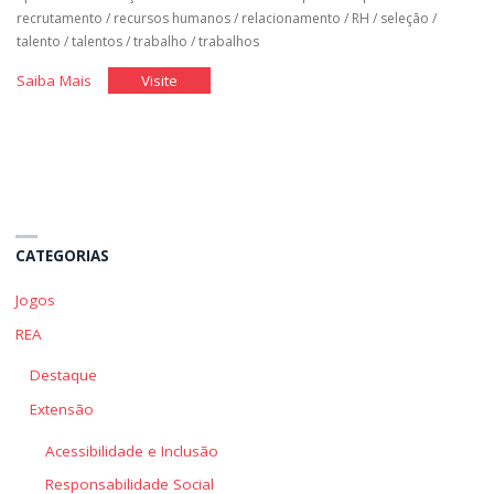
recrutamento
/
recursos humanos
/
relacionamento
/
RH
/
seleção
/
talento
/
talentos
/
trabalho
/
trabalhos
"Você
"Você
Saiba Mais
Visite
no
no
Mercado
Mercado
de
de
Trabalho
Trabalho
I"
I"
CATEGORIAS
Jogos
REA
Destaque
Extensão
Acessibilidade e Inclusão
Responsabilidade Social