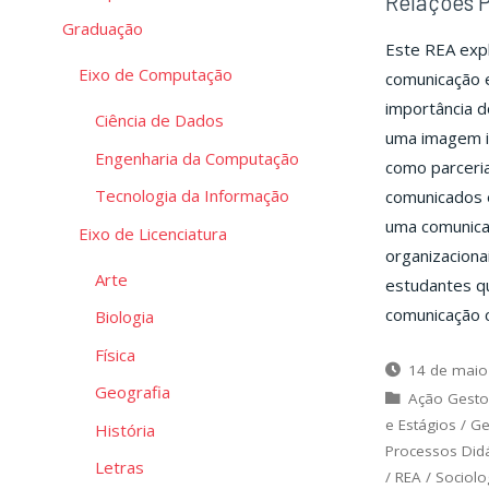
Relações 
Graduação
Este REA expl
Eixo de Computação
comunicação e
importância d
Ciência de Dados
uma imagem in
Engenharia da Computação
como parceria
Tecnologia da Informação
comunicados e
uma comunicaç
Eixo de Licenciatura
organizaciona
Arte
estudantes q
comunicação co
Biologia
Física
14 de maio
Geografia
Ação Gesto
e Estágios
/
Ge
História
Processos Did
Letras
/
REA
/
Sociolo