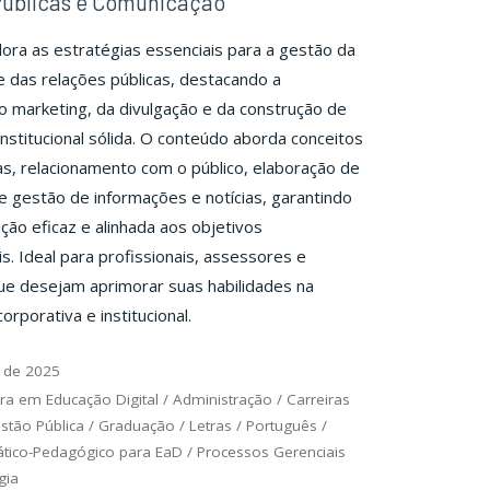
Públicas e Comunicação
ora as estratégias essenciais para a gestão da
 das relações públicas, destacando a
o marketing, da divulgação e da construção de
stitucional sólida. O conteúdo aborda conceitos
s, relacionamento com o público, elaboração de
 gestão de informações e notícias, garantindo
ão eficaz e alinhada aos objetivos
is. Ideal para profissionais, assessores e
ue desejam aprimorar suas habilidades na
rporativa e institucional.
 de 2025
ra em Educação Digital
/
Administração
/
Carreiras
stão Pública
/
Graduação
/
Letras
/
Português
/
ático-Pedagógico para EaD
/
Processos Gerenciais
gia