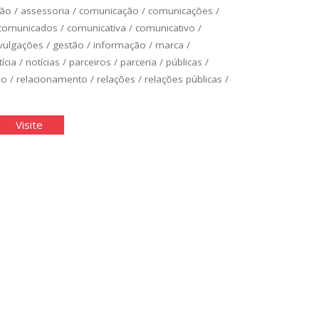
ção
/
assessoria
/
comunicação
/
comunicações
/
comunicados
/
comunicativa
/
comunicativo
/
vulgações
/
gestão
/
informação
/
marca
/
ícia
/
notícias
/
parceiros
/
parceria
/
públicas
/
ão
/
relacionamento
/
relações
/
relações públicas
/
lações
"Relações
Visite
licas
Públicas
e
municação"
Comunicação"