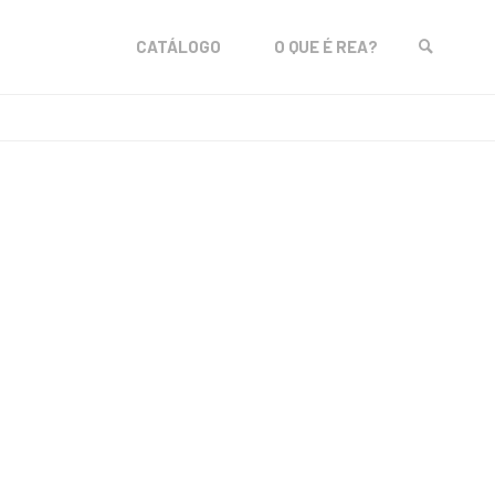
Skip
CATÁLOGO
O QUE É REA?
to
SEARCH
content