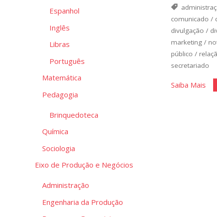
administra
Espanhol
comunicado
/
Inglês
divulgação
/
di
marketing
/
not
Libras
público
/
relaç
Português
secretariado
Matemática
"Re
Saiba Mais
Pedagogia
Púb
e
Brinquedoteca
Co
Química
Sociologia
Eixo de Produção e Negócios
Administração
Engenharia da Produção