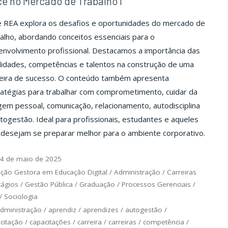
ê no Mercado de Trabalho I
e REA explora os desafios e oportunidades do mercado de
alho, abordando conceitos essenciais para o
nvolvimento profissional. Destacamos a importância das
lidades, competências e talentos na construção de uma
reira de sucesso. O conteúdo também apresenta
ratégias para trabalhar com comprometimento, cuidar da
em pessoal, comunicação, relacionamento, autodisciplina
togestão. Ideal para profissionais, estudantes e aqueles
 desejam se preparar melhor para o ambiente corporativo.
4 de maio de 2025
ção Gestora em Educação Digital
/
Administração
/
Carreiras
tágios
/
Gestão Pública
/
Graduação
/
Processos Gerenciais
/
/
Sociologia
dministração
/
aprendiz
/
aprendizes
/
autogestão
/
citação
/
capacitações
/
carreira
/
carreiras
/
competência
/