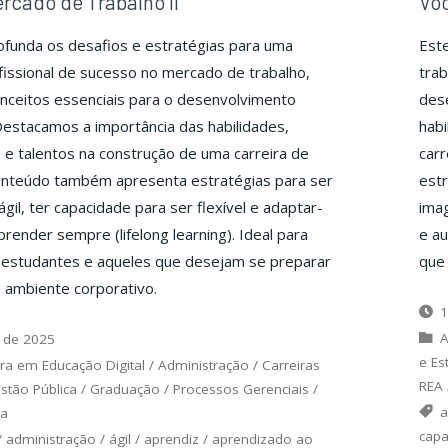
rcado de Trabalho II
Voc
funda os desafios e estratégias para uma
Est
ofissional de sucesso no mercado de trabalho,
trab
nceitos essenciais para o desenvolvimento
dese
 Destacamos a importância das habilidades,
habi
e talentos na construção de uma carreira de
car
onteúdo também apresenta estratégias para ser
est
ágil, ter capacidade para ser flexível e adaptar-
imag
prender sempre (lifelong learning). Ideal para
e au
, estudantes e aqueles que desejam se preparar
que
 ambiente corporativo.
1
A
 de 2025
e Es
ra em Educação Digital
/
Administração
/
Carreiras
REA
stão Pública
/
Graduação
/
Processos Gerenciais
/
a
ia
capa
/
administração
/
ágil
/
aprendiz
/
aprendizado ao