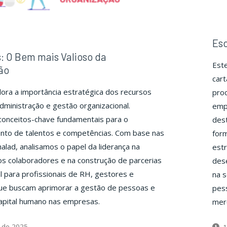
Esc
: O Bem mais Valioso da
Este
ão
cart
ora a importância estratégica dos recursos
proc
ministração e gestão organizacional.
emp
onceitos-chave fundamentais para o
des
nto de talentos e competências. Com base nas
form
halad, analisamos o papel da liderança na
estr
os colaboradores e na construção de parcerias
des
al para profissionais de RH, gestores e
na s
ue buscam aprimorar a gestão de pessoas e
pes
capital humano nas empresas.
mer
 de 2025