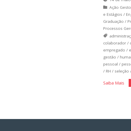
Ação Gesto
e Estágios
/
En
Graduação
/
P
Processos Gere
administra
colaborador
/
empregado
/
gestão
/
huma
pessoal
/
pess
/
RH
/
seleção
"As
Saiba Mais
Pes
O
Be
ma
Val
da