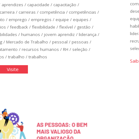
com
/
aprendizes
/
capacidade
/
capacitação
/
des
carreira
/
carreiras
/
competência
/
competências
/
equi
to
/
emprego
/
empregos
/
equipe
/
equipes
/
habi
ios
/
feedback
/
flexibilidade
/
flexível
/
gestão
/
lide
bilidades
/
humanos
/
jovem aprendiz
/
liderança
/
recr
ng
/
Mercado de Trabalho
/
pessoal
/
pessoas
/
sele
utamento
/
recursos humanos
/
RH
/
seleção
/
os
/
trabalho
/
trabalhos
Saib
cê
"Você
Visite
no
rcado
Mercado
de
balho
Trabalho
II"