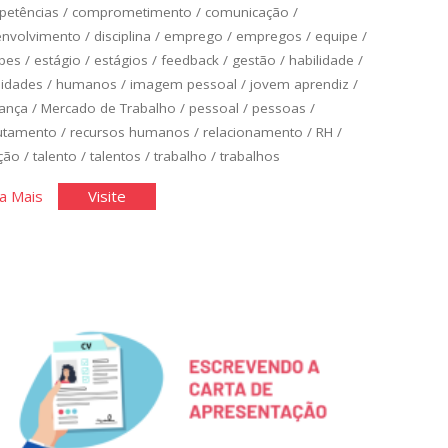
petências
/
comprometimento
/
comunicação
/
envolvimento
/
disciplina
/
emprego
/
empregos
/
equipe
/
pes
/
estágio
/
estágios
/
feedback
/
gestão
/
habilidade
/
lidades
/
humanos
/
imagem pessoal
/
jovem aprendiz
/
rança
/
Mercado de Trabalho
/
pessoal
/
pessoas
/
utamento
/
recursos humanos
/
relacionamento
/
RH
/
ção
/
talento
/
talentos
/
trabalho
/
trabalhos
"Você
"Você
a Mais
Visite
no
no
Mercado
Mercado
de
de
Trabalho
Trabalho
I"
I"