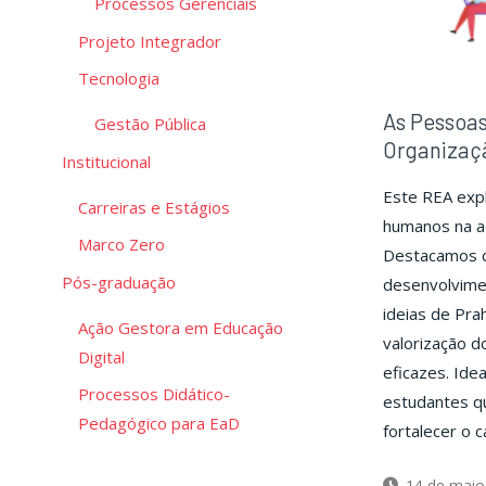
Processos Gerenciais
Projeto Integrador
Tecnologia
As Pessoas
Gestão Pública
Organizaç
Institucional
Este REA expl
Carreiras e Estágios
humanos na ad
Marco Zero
Destacamos c
Pós-graduação
desenvolvime
ideias de Pra
Ação Gestora em Educação
valorização d
Digital
eficazes. Ide
Processos Didático-
estudantes q
Pedagógico para EaD
fortalecer o 
14 de maio