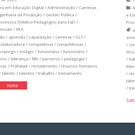
1
ra em Educação Digital
/
Administração
/
Carreiras
A
genharia da Produção
/
Gestão Pública
/
e Es
rocessos Didático-Pedagógico para EaD
/
Proc
nciais
/
REA
a
ção
/
aprendiz
/
capacitação
/
carreiras
/
CLT
/
asse
colaboradora
/
competência
/
competências
/
/
co
emprego
/
estágio
/
funcionária
/
funcionário
/
doc
nos
/
liderança
/
MEI
/
parceiros
/
pedagogia
/
/
hab
oas
/
Prahalad
/
recrutamento
/
recursos humanos
lide
/
talento
/
talentos
/
trabalho
/
treinamento
/
re
tale
"As
Visite
/
tr
soas:
Pessoas:
Saib
O
m
Bem
is
mais
ioso
Valioso
da