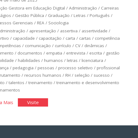
4 de maio de 2025
ção Gestora em Educação Digital
/
Administração
/
Carreiras
tágios
/
Gestão Pública
/
Graduação
/
Letras
/
Português
/
essos Gerenciais
/
REA
/
Sociologia
dministração
/
apresentação
/
assertiva
/
assertividade
/
rtivo
/
capacidade
/
capacitação
/
carta
/
cartas
/
competência
mpetências
/
comunicação
/
currículo
/
CV
/
dinâmicas
/
umento
/
documentos
/
empatia
/
entrevista
/
escrita
/
gestão
ilidade
/
habilidades
/
humanos
/
letras
/
licenciatura
/
rança
/
pedagogia
/
pessoas
/
processo seletivo
/
profissional
crutamento
/
recursos humanos
/
RH
/
seleção
/
sucesso
/
nto
/
talentos
/
treinamento
/
treinamento e desenvolvimento
einamentos
"Escrevendo
"Escrevendo
a Mais
Visite
a
a
Carta
Carta
de
de
Apresentação"
Apresentação"