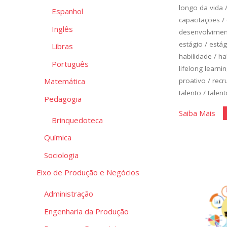
longo da vida
Espanhol
capacitações
/
Inglês
desenvolvimen
estágio
/
estág
Libras
habilidade
/
ha
Português
lifelong learni
proativo
/
recr
Matemática
talento
/
talent
Pedagogia
"Vo
Saiba Mais
Brinquedoteca
no
Química
Me
de
Sociologia
Tra
Eixo de Produção e Negócios
II"
Administração
Engenharia da Produção