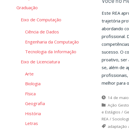
Você no Me
Graduação
Este REA apro
Eixo de Computação
trajetória pr
abordando co
Ciência de Dados
profissional.
Engenharia da Computação
competências 
Tecnologia da Informação
sucesso. O c
proativo, ser 
Eixo de Licenciatura
se, além de a
Arte
profissionais
melhor para o
Biologia
Física
14 de maio
Geografia
Ação Gesto
e Estágios
/
Ge
História
REA
/
Sociolog
Letras
adaptação