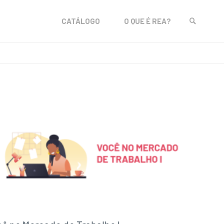
Skip
CATÁLOGO
O QUE É REA?
to
SEARCH
content