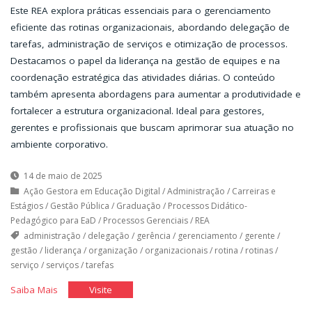
Este REA explora práticas essenciais para o gerenciamento
eficiente das rotinas organizacionais, abordando delegação de
tarefas, administração de serviços e otimização de processos.
Destacamos o papel da liderança na gestão de equipes e na
coordenação estratégica das atividades diárias. O conteúdo
também apresenta abordagens para aumentar a produtividade e
fortalecer a estrutura organizacional. Ideal para gestores,
gerentes e profissionais que buscam aprimorar sua atuação no
ambiente corporativo.
14 de maio de 2025
Ação Gestora em Educação Digital
/
Administração
/
Carreiras e
Estágios
/
Gestão Pública
/
Graduação
/
Processos Didático-
Pedagógico para EaD
/
Processos Gerenciais
/
REA
administração
/
delegação
/
gerência
/
gerenciamento
/
gerente
/
gestão
/
liderança
/
organização
/
organizacionais
/
rotina
/
rotinas
/
serviço
/
serviços
/
tarefas
"Rotinas
"Rotinas
Saiba Mais
Visite
e
e