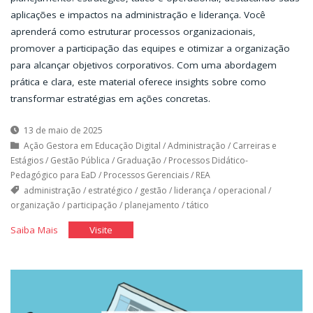
aplicações e impactos na administração e liderança. Você
aprenderá como estruturar processos organizacionais,
promover a participação das equipes e otimizar a organização
para alcançar objetivos corporativos. Com uma abordagem
prática e clara, este material oferece insights sobre como
transformar estratégias em ações concretas.
13 de maio de 2025
Ação Gestora em Educação Digital
/
Administração
/
Carreiras e
Estágios
/
Gestão Pública
/
Graduação
/
Processos Didático-
Pedagógico para EaD
/
Processos Gerenciais
/
REA
administração
/
estratégico
/
gestão
/
liderança
/
operacional
/
organização
/
participação
/
planejamento
/
tático
"Tipos
"Tipos
Saiba Mais
Visite
de
de
Planejamento"
Planejamento"