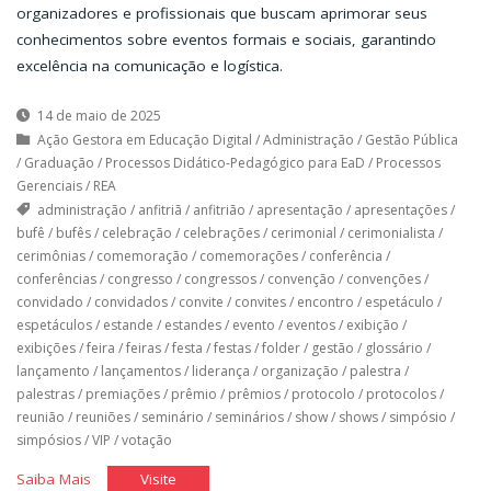
organizadores e profissionais que buscam aprimorar seus
conhecimentos sobre eventos formais e sociais, garantindo
excelência na comunicação e logística.
14 de maio de 2025
Ação Gestora em Educação Digital
/
Administração
/
Gestão Pública
/
Graduação
/
Processos Didático-Pedagógico para EaD
/
Processos
Gerenciais
/
REA
administração
/
anfitriã
/
anfitrião
/
apresentação
/
apresentações
/
bufê
/
bufês
/
celebração
/
celebrações
/
cerimonial
/
cerimonialista
/
cerimônias
/
comemoração
/
comemorações
/
conferência
/
conferências
/
congresso
/
congressos
/
convenção
/
convenções
/
convidado
/
convidados
/
convite
/
convites
/
encontro
/
espetáculo
/
espetáculos
/
estande
/
estandes
/
evento
/
eventos
/
exibição
/
exibições
/
feira
/
feiras
/
festa
/
festas
/
folder
/
gestão
/
glossário
/
lançamento
/
lançamentos
/
liderança
/
organização
/
palestra
/
palestras
/
premiações
/
prêmio
/
prêmios
/
protocolo
/
protocolos
/
reunião
/
reuniões
/
seminário
/
seminários
/
show
/
shows
/
simpósio
/
simpósios
/
VIP
/
votação
"Glossário
"Glossário
Saiba Mais
Visite