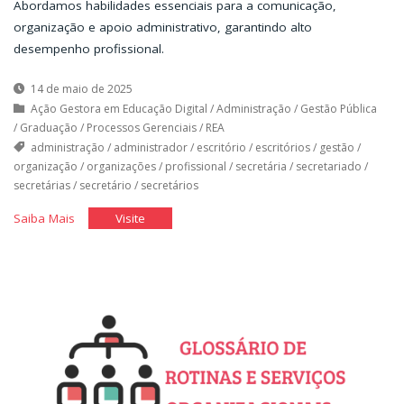
Abordamos habilidades essenciais para a comunicação,
organização e apoio administrativo, garantindo alto
desempenho profissional.
14 de maio de 2025
Ação Gestora em Educação Digital
/
Administração
/
Gestão Pública
/
Graduação
/
Processos Gerenciais
/
REA
administração
/
administrador
/
escritório
/
escritórios
/
gestão
/
organização
/
organizações
/
profissional
/
secretária
/
secretariado
/
secretárias
/
secretário
/
secretários
"O
"O
Saiba Mais
Visite
Secretário
Secretário
na
na
Organização
Organização
de
de
Hoje"
Hoje"