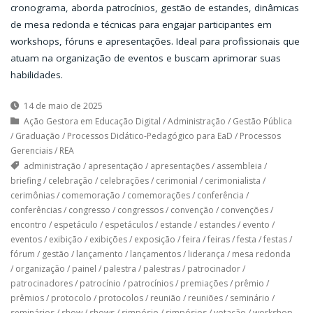
cronograma, aborda patrocínios, gestão de estandes, dinâmicas
de mesa redonda e técnicas para engajar participantes em
workshops, fóruns e apresentações. Ideal para profissionais que
atuam na organização de eventos e buscam aprimorar suas
habilidades.
14 de maio de 2025
Ação Gestora em Educação Digital
/
Administração
/
Gestão Pública
/
Graduação
/
Processos Didático-Pedagógico para EaD
/
Processos
Gerenciais
/
REA
administração
/
apresentação
/
apresentações
/
assembleia
/
briefing
/
celebração
/
celebrações
/
cerimonial
/
cerimonialista
/
cerimônias
/
comemoração
/
comemorações
/
conferência
/
conferências
/
congresso
/
congressos
/
convenção
/
convenções
/
encontro
/
espetáculo
/
espetáculos
/
estande
/
estandes
/
evento
/
eventos
/
exibição
/
exibições
/
exposição
/
feira
/
feiras
/
festa
/
festas
/
fórum
/
gestão
/
lançamento
/
lançamentos
/
liderança
/
mesa redonda
/
organização
/
painel
/
palestra
/
palestras
/
patrocinador
/
patrocinadores
/
patrocínio
/
patrocínios
/
premiações
/
prêmio
/
prêmios
/
protocolo
/
protocolos
/
reunião
/
reuniões
/
seminário
/
seminários
/
show
/
shows
/
simpósio
/
simpósios
/
votação
/
workshop