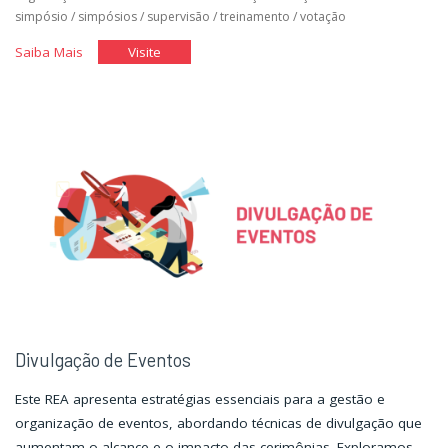
simpósio
/
simpósios
/
supervisão
/
treinamento
/
votação
"Equipamentos,
"Equipamentos,
Saiba Mais
Visite
Fornecedores
Fornecedores
e
e
a
a
Segurança
Segurança
nos
nos
Eventos"
Eventos"
Divulgação de Eventos
Este REA apresenta estratégias essenciais para a gestão e
organização de eventos, abordando técnicas de divulgação que
aumentam o alcance e o impacto das cerimônias. Exploramos