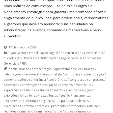
boas práticas de comunicação, uso de mídias digitais e
planejamento estratégico para garantir uma promoção eficaz e
engajamento do público. Ideal para profissionais, cerimonialistas
e gestores que desejam aprimorar suas habilidades na
administração de eventos, tornando-os memoráveis e bem-
sucedidos.
14 de maio de 2025
Ação Gestora em Educação Digital
/
Administração
/
Gestão Pública
/
Graduação
/
Processos Didático-Pedagógico para EaD
/
Processos
Gerenciais
/
REA
administração
/
apresentação
/
apresentações
/
celebração
/
celebrações
/
cerimonial
/
cerimonialista
/
cerimônias
/
comemoração
/
comemorações
/
conferência
/
conferências
/
congresso
/
congressos
/
convenção
/
convenções
/
divulgação
/
encontro
/
espetáculo
/
espetáculos
/
estande
/
estandes
/
evento
/
eventos
/
exibição
/
exibições
/
feira
/
feiras
/
festa
/
festas
/
gestão
/
lançamento
/
lançamentos
/
liderança
/
organização
/
palestra
/
palestras
/
premiações
/
prêmio
/
prêmios
/
protocolo
/
protocolos
/
reunião
/
reuniões
/
seminário
/
seminários
/
show
/
shows
/
simpósio
/