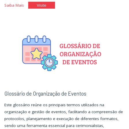
"Glossário
"Glossário
Saiba Mais
Visite
de
de
Rotinas
Rotinas
e
e
Serviços
Serviços
Organizacionais"
Organizacionais"
Glossário de Organização de Eventos
Este glossário reúne os principais termos utilizados na
organização e gestão de eventos, facilitando a compreensão de
protocolos, planejamento e execução de diferentes formatos,
sendo uma ferramenta essencial para cerimonialistas,