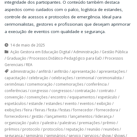
integridade dos participantes. O conteúdo também destaca
aspectos como cuidados com o palco, logística de estandes,
controle de acessos e protocolos de emergência. Ideal para
cerimonialistas, gestores e profissionais que desejam aprimorar
a execução de eventos com qualidade e segurança.
14 de maio de 2025
Ação Gestora em Educação Digital
/
Administração
/
Gestão Pública
/
Graduação
/
Processos Didático-Pedagógico para EaD
/
Processos
Gerenciais
/
REA
administração
/
anfitriã
/
anfitrião
/
apresentação
/
apresentações
/
capacitação
/
celebração
/
celebrações
/
cerimonial
/
cerimonialista
/
cerimônias
/
comemoração
/
comemorações
/
conferência
/
conferências
/
congresso
/
congressos
/
contratação
/
contrato
/
convenção
/
convenções
/
encontro
/
equipamentos
/
espetáculo
/
espetáculos
/
estande
/
estandes
/
evento
/
eventos
/
exibição
/
exibições
/
feira
/
feiras
/
festa
/
festas
/
fornecedor
/
fornecedora
/
fornecedores
/
gestão
/
lançamento
/
lançamentos
/
liderança
/
organização
/
palco
/
palestra
/
palestras
/
premiações
/
prêmio
/
prêmios
/
protocolo
/
protocolos
/
reputação
/
reunião
/
reuniões
/
segurança
/
seminário
/
seminários
/
serviço
/
serviços
/
show
/
shows
/