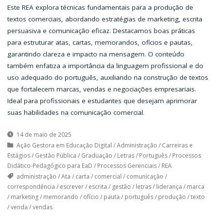
Este REA explora técnicas fundamentais para a produção de
textos comerciais, abordando estratégias de marketing, escrita
persuasiva e comunicação eficaz. Destacamos boas práticas
para estruturar atas, cartas, memorandos, ofícios e pautas,
garantindo clareza e impacto na mensagem. O conteúdo
também enfatiza a importância da linguagem profissional e do
uso adequado do português, auxiliando na construção de textos
que fortalecem marcas, vendas e negociações empresariais.
Ideal para profissionais e estudantes que desejam aprimorar
suas habilidades na comunicação comercial.
14 de maio de 2025
Ação Gestora em Educação Digital
/
Administração
/
Carreiras e
Estágios
/
Gestão Pública
/
Graduação
/
Letras
/
Português
/
Processos
Didático-Pedagógico para EaD
/
Processos Gerenciais
/
REA
administração
/
Ata
/
carta
/
comercial
/
comunicação
/
correspondência
/
escrever
/
escrita
/
gestão
/
letras
/
liderança
/
marca
/
marketing
/
memorando
/
ofício
/
pauta
/
português
/
produção
/
texto
/
venda
/
vendas