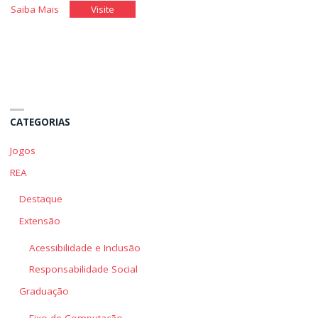
"Produzindo
"Produzindo
Saiba Mais
Visite
um
um
Bom
Bom
Texto
Texto
Comercial"
Comercial"
CATEGORIAS
Jogos
REA
Destaque
Extensão
Acessibilidade e Inclusão
Responsabilidade Social
Graduação
Eixo de Computação