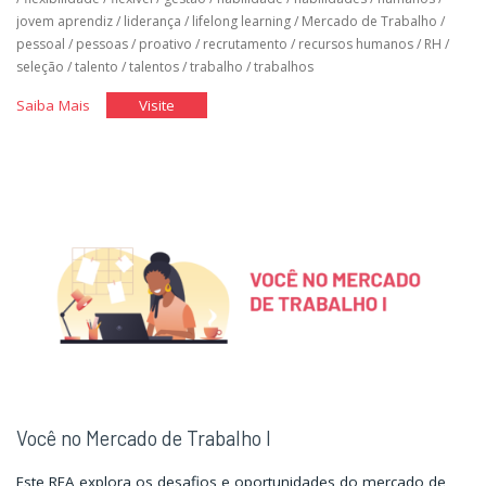
jovem aprendiz
/
liderança
/
lifelong learning
/
Mercado de Trabalho
/
pessoal
/
pessoas
/
proativo
/
recrutamento
/
recursos humanos
/
RH
/
seleção
/
talento
/
talentos
/
trabalho
/
trabalhos
"Você
"Você
Saiba Mais
Visite
no
no
Mercado
Mercado
de
de
Trabalho
Trabalho
II"
II"
Você no Mercado de Trabalho I
Este REA explora os desafios e oportunidades do mercado de