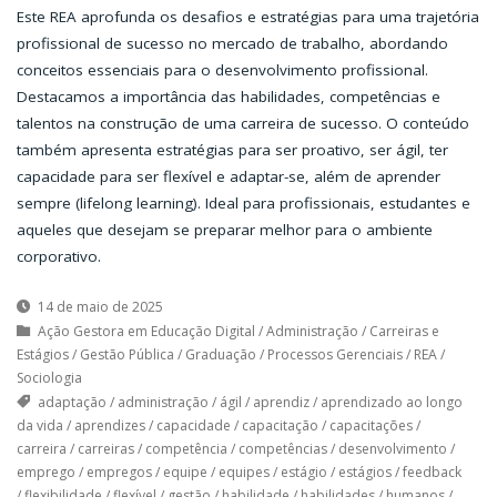
Este REA aprofunda os desafios e estratégias para uma trajetória
profissional de sucesso no mercado de trabalho, abordando
conceitos essenciais para o desenvolvimento profissional.
Destacamos a importância das habilidades, competências e
talentos na construção de uma carreira de sucesso. O conteúdo
também apresenta estratégias para ser proativo, ser ágil, ter
capacidade para ser flexível e adaptar-se, além de aprender
sempre (lifelong learning). Ideal para profissionais, estudantes e
aqueles que desejam se preparar melhor para o ambiente
corporativo.
14 de maio de 2025
Ação Gestora em Educação Digital
/
Administração
/
Carreiras e
Estágios
/
Gestão Pública
/
Graduação
/
Processos Gerenciais
/
REA
/
Sociologia
adaptação
/
administração
/
ágil
/
aprendiz
/
aprendizado ao longo
da vida
/
aprendizes
/
capacidade
/
capacitação
/
capacitações
/
carreira
/
carreiras
/
competência
/
competências
/
desenvolvimento
/
emprego
/
empregos
/
equipe
/
equipes
/
estágio
/
estágios
/
feedback
/
flexibilidade
/
flexível
/
gestão
/
habilidade
/
habilidades
/
humanos
/