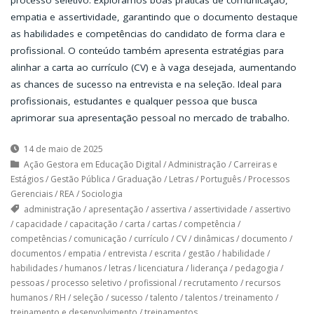
empatia e assertividade, garantindo que o documento destaque
as habilidades e competências do candidato de forma clara e
profissional. O conteúdo também apresenta estratégias para
alinhar a carta ao currículo (CV) e à vaga desejada, aumentando
as chances de sucesso na entrevista e na seleção. Ideal para
profissionais, estudantes e qualquer pessoa que busca
aprimorar sua apresentação pessoal no mercado de trabalho.
14 de maio de 2025
Ação Gestora em Educação Digital
/
Administração
/
Carreiras e
Estágios
/
Gestão Pública
/
Graduação
/
Letras
/
Português
/
Processos
Gerenciais
/
REA
/
Sociologia
administração
/
apresentação
/
assertiva
/
assertividade
/
assertivo
/
capacidade
/
capacitação
/
carta
/
cartas
/
competência
/
competências
/
comunicação
/
currículo
/
CV
/
dinâmicas
/
documento
/
documentos
/
empatia
/
entrevista
/
escrita
/
gestão
/
habilidade
/
habilidades
/
humanos
/
letras
/
licenciatura
/
liderança
/
pedagogia
/
pessoas
/
processo seletivo
/
profissional
/
recrutamento
/
recursos
humanos
/
RH
/
seleção
/
sucesso
/
talento
/
talentos
/
treinamento
/
treinamento e desenvolvimento
/
treinamentos