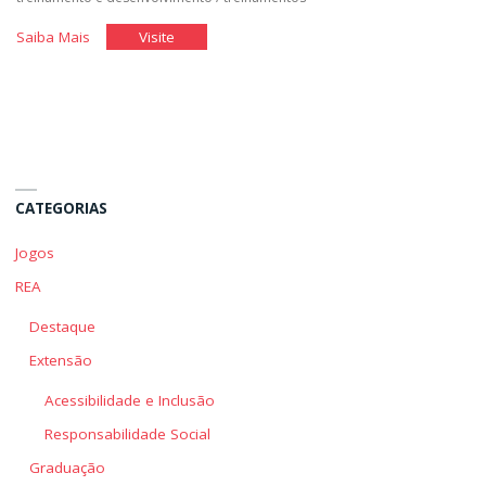
"Escrevendo
"Escrevendo
Saiba Mais
Visite
a
a
Carta
Carta
de
de
Apresentação"
Apresentação"
CATEGORIAS
Jogos
REA
Destaque
Extensão
Acessibilidade e Inclusão
Responsabilidade Social
Graduação