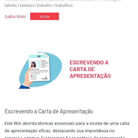
talento
/
talentos
/
trabalho
/
trabalhos
"Você
"Você
Saiba Mais
Visite
no
no
Mercado
Mercado
de
de
Trabalho
Trabalho
I"
I"
Escrevendo a Carta de Apresentação
Este REA aborda técnicas essenciais para a escrita de uma carta
de apresentação eficaz, destacando sua importância no
processo seletivo. Exploramos boas práticas de comunicação,