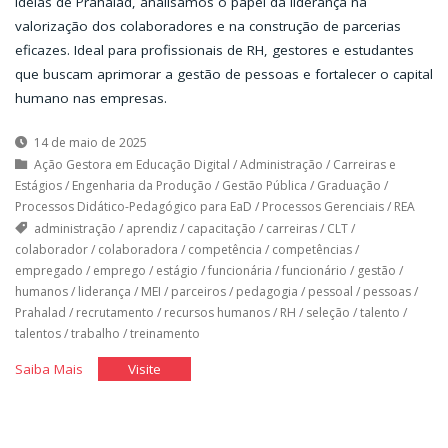
ideias de Prahalad, analisamos o papel da liderança na
valorização dos colaboradores e na construção de parcerias
eficazes. Ideal para profissionais de RH, gestores e estudantes
que buscam aprimorar a gestão de pessoas e fortalecer o capital
humano nas empresas.
14 de maio de 2025
Ação Gestora em Educação Digital
/
Administração
/
Carreiras e
Estágios
/
Engenharia da Produção
/
Gestão Pública
/
Graduação
/
Processos Didático-Pedagógico para EaD
/
Processos Gerenciais
/
REA
administração
/
aprendiz
/
capacitação
/
carreiras
/
CLT
/
colaborador
/
colaboradora
/
competência
/
competências
/
empregado
/
emprego
/
estágio
/
funcionária
/
funcionário
/
gestão
/
humanos
/
liderança
/
MEI
/
parceiros
/
pedagogia
/
pessoal
/
pessoas
/
Prahalad
/
recrutamento
/
recursos humanos
/
RH
/
seleção
/
talento
/
talentos
/
trabalho
/
treinamento
"As
"As
Saiba Mais
Visite
Pessoas:
Pessoas:
O
O
Bem
Bem