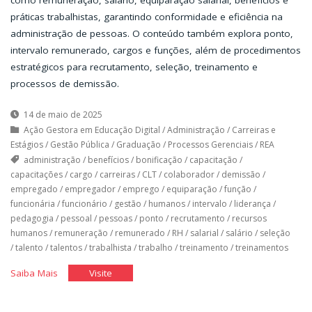
práticas trabalhistas, garantindo conformidade e eficiência na
administração de pessoas. O conteúdo também explora ponto,
intervalo remunerado, cargos e funções, além de procedimentos
estratégicos para recrutamento, seleção, treinamento e
processos de demissão.
14 de maio de 2025
Ação Gestora em Educação Digital
/
Administração
/
Carreiras e
Estágios
/
Gestão Pública
/
Graduação
/
Processos Gerenciais
/
REA
administração
/
benefícios
/
bonificação
/
capacitação
/
capacitações
/
cargo
/
carreiras
/
CLT
/
colaborador
/
demissão
/
empregado
/
empregador
/
emprego
/
equiparação
/
função
/
funcionária
/
funcionário
/
gestão
/
humanos
/
intervalo
/
liderança
/
pedagogia
/
pessoal
/
pessoas
/
ponto
/
recrutamento
/
recursos
humanos
/
remuneração
/
remunerado
/
RH
/
salarial
/
salário
/
seleção
/
talento
/
talentos
/
trabalhista
/
trabalho
/
treinamento
/
treinamentos
"O
"O
Saiba Mais
Visite
Departamento
Departamento
de
de