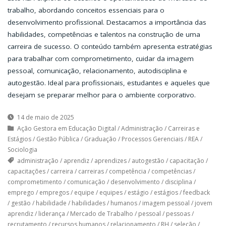
trabalho, abordando conceitos essenciais para o
desenvolvimento profissional. Destacamos a importância das
habilidades, competências e talentos na construção de uma
carreira de sucesso. O conteúdo também apresenta estratégias
para trabalhar com comprometimento, cuidar da imagem
pessoal, comunicação, relacionamento, autodisciplina e
autogestão. Ideal para profissionais, estudantes e aqueles que
desejam se preparar melhor para o ambiente corporativo.
14 de maio de 2025
Ação Gestora em Educação Digital
/
Administração
/
Carreiras e
Estágios
/
Gestão Pública
/
Graduação
/
Processos Gerenciais
/
REA
/
Sociologia
administração
/
aprendiz
/
aprendizes
/
autogestão
/
capacitação
/
capacitações
/
carreira
/
carreiras
/
competência
/
competências
/
comprometimento
/
comunicação
/
desenvolvimento
/
disciplina
/
emprego
/
empregos
/
equipe
/
equipes
/
estágio
/
estágios
/
feedback
/
gestão
/
habilidade
/
habilidades
/
humanos
/
imagem pessoal
/
jovem
aprendiz
/
liderança
/
Mercado de Trabalho
/
pessoal
/
pessoas
/
recrutamento
/
recursos humanos
/
relacionamento
/
RH
/
seleção
/