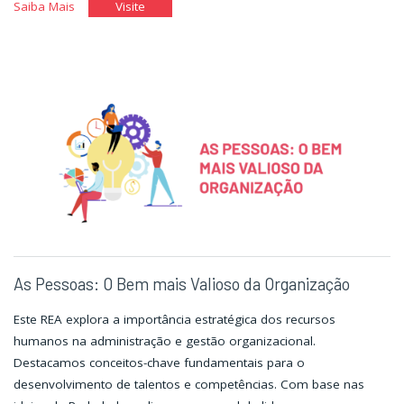
"Glossário
"Glossário
Saiba Mais
Visite
de
de
Gestão
Gestão
de
de
Pessoas"
Pessoas"
As Pessoas: O Bem mais Valioso da Organização
Este REA explora a importância estratégica dos recursos
humanos na administração e gestão organizacional.
Destacamos conceitos-chave fundamentais para o
desenvolvimento de talentos e competências. Com base nas