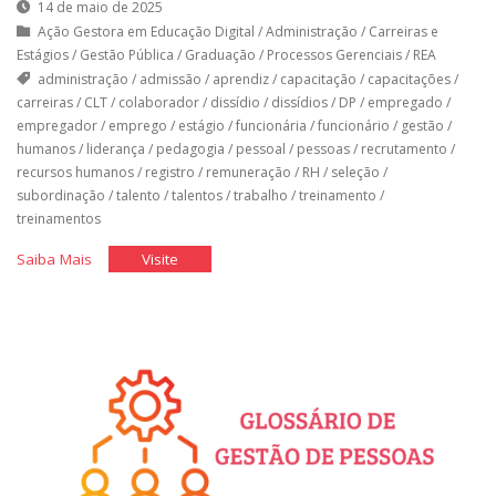
14 de maio de 2025
Ação Gestora em Educação Digital
/
Administração
/
Carreiras e
Estágios
/
Gestão Pública
/
Graduação
/
Processos Gerenciais
/
REA
administração
/
admissão
/
aprendiz
/
capacitação
/
capacitações
/
carreiras
/
CLT
/
colaborador
/
dissídio
/
dissídios
/
DP
/
empregado
/
empregador
/
emprego
/
estágio
/
funcionária
/
funcionário
/
gestão
/
humanos
/
liderança
/
pedagogia
/
pessoal
/
pessoas
/
recrutamento
/
recursos humanos
/
registro
/
remuneração
/
RH
/
seleção
/
subordinação
/
talento
/
talentos
/
trabalho
/
treinamento
/
treinamentos
"O
"O
Saiba Mais
Visite
Departamento
Departamento
de
de
Pessoal
Pessoal
I"
I"