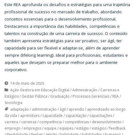
Este REA aprofunda os desafios e estratégias para uma trajetória
profissional de sucesso no mercado de trabalho, abordando
conceitos essenciais para o desenvolvimento profissional.
Destacamos a importância das habilidades, competências e
talentos na construção de uma carreira de sucesso. O conteúdo
também apresenta estratégias para ser proativo, ser ágil, ter
capacidade para ser flexível e adaptar-se, além de aprender
sempre (lifelong learning). Ideal para profissionais, estudantes e
aqueles que desejam se preparar melhor para o ambiente
corporativo.
14 de maio de 2025
Ação Gestora em Educação Digital
/
Administração
/
Carreiras e
Estágios
/
Gestão Pública
/
Graduação
/
Processos Gerenciais
/
REA
/
Sociologia
adaptação
/
administração
/
ágil
/
aprendiz
/
aprendizado ao longo
da vida
/
aprendizes
/
capacidade
/
capacitação
/
capacitações
/
carreira
/
carreiras
/
competência
/
competências
/
desenvolvimento
/
emprego
/
empregos
/
equipe
/
equipes
/
estágio
/
estágios
/
feedback
/
flexibilidade
/
flexível
/
gestão
/
habilidade
/
habilidades
/
humanos
/