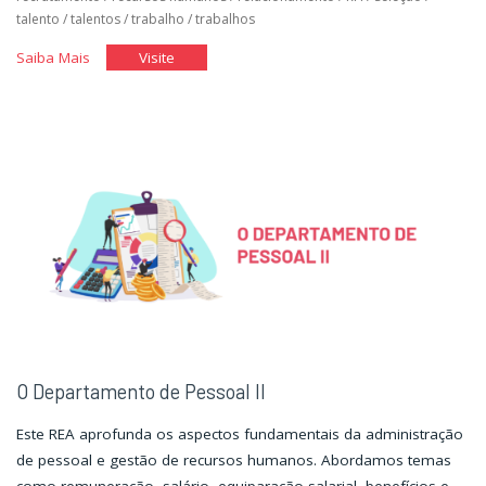
talento
/
talentos
/
trabalho
/
trabalhos
"Você
"Você
Saiba Mais
Visite
no
no
Mercado
Mercado
de
de
Trabalho
Trabalho
I"
I"
O Departamento de Pessoal II
Este REA aprofunda os aspectos fundamentais da administração
de pessoal e gestão de recursos humanos. Abordamos temas
como remuneração, salário, equiparação salarial, benefícios e