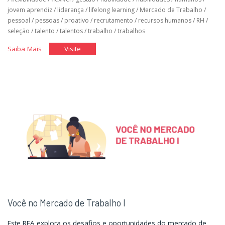
jovem aprendiz
/
liderança
/
lifelong learning
/
Mercado de Trabalho
/
pessoal
/
pessoas
/
proativo
/
recrutamento
/
recursos humanos
/
RH
/
seleção
/
talento
/
talentos
/
trabalho
/
trabalhos
"Você
"Você
Saiba Mais
Visite
no
no
Mercado
Mercado
de
de
Trabalho
Trabalho
II"
II"
Você no Mercado de Trabalho I
Este REA explora os desafios e oportunidades do mercado de