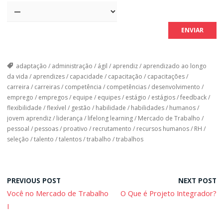
adaptação
/
administração
/
ágil
/
aprendiz
/
aprendizado ao longo
da vida
/
aprendizes
/
capacidade
/
capacitação
/
capacitações
/
carreira
/
carreiras
/
competência
/
competências
/
desenvolvimento
/
emprego
/
empregos
/
equipe
/
equipes
/
estágio
/
estágios
/
feedback
/
flexibilidade
/
flexível
/
gestão
/
habilidade
/
habilidades
/
humanos
/
jovem aprendiz
/
liderança
/
lifelong learning
/
Mercado de Trabalho
/
pessoal
/
pessoas
/
proativo
/
recrutamento
/
recursos humanos
/
RH
/
seleção
/
talento
/
talentos
/
trabalho
/
trabalhos
PREVIOUS POST
NEXT POST
Você no Mercado de Trabalho
O Que é Projeto Integrador?
I