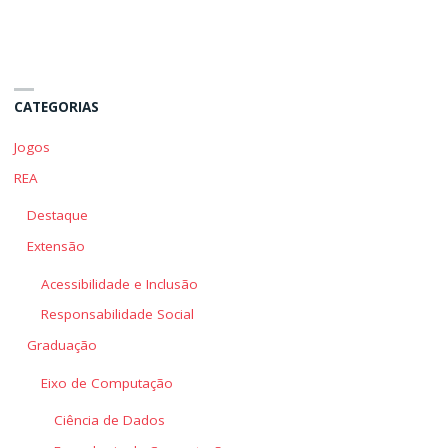
Bem
Bem
mais
mais
Valioso
Valioso
da
da
CATEGORIAS
Organização"
Organização"
Jogos
REA
Destaque
Extensão
Acessibilidade e Inclusão
Responsabilidade Social
Graduação
Eixo de Computação
Ciência de Dados