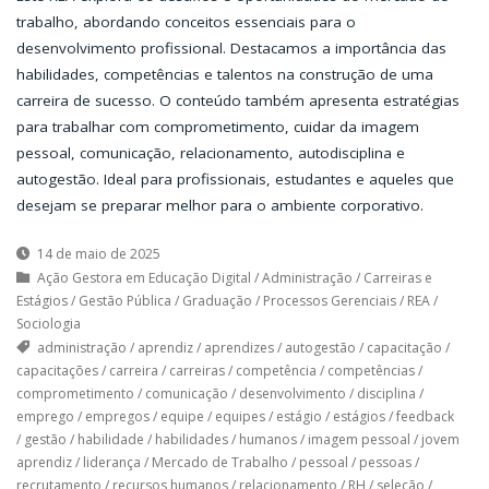
trabalho, abordando conceitos essenciais para o
desenvolvimento profissional. Destacamos a importância das
habilidades, competências e talentos na construção de uma
carreira de sucesso. O conteúdo também apresenta estratégias
para trabalhar com comprometimento, cuidar da imagem
pessoal, comunicação, relacionamento, autodisciplina e
autogestão. Ideal para profissionais, estudantes e aqueles que
desejam se preparar melhor para o ambiente corporativo.
14 de maio de 2025
Ação Gestora em Educação Digital
/
Administração
/
Carreiras e
Estágios
/
Gestão Pública
/
Graduação
/
Processos Gerenciais
/
REA
/
Sociologia
administração
/
aprendiz
/
aprendizes
/
autogestão
/
capacitação
/
capacitações
/
carreira
/
carreiras
/
competência
/
competências
/
comprometimento
/
comunicação
/
desenvolvimento
/
disciplina
/
emprego
/
empregos
/
equipe
/
equipes
/
estágio
/
estágios
/
feedback
/
gestão
/
habilidade
/
habilidades
/
humanos
/
imagem pessoal
/
jovem
aprendiz
/
liderança
/
Mercado de Trabalho
/
pessoal
/
pessoas
/
recrutamento
/
recursos humanos
/
relacionamento
/
RH
/
seleção
/