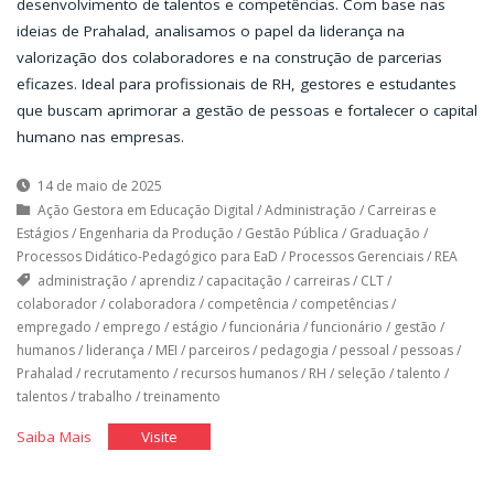
desenvolvimento de talentos e competências. Com base nas
ideias de Prahalad, analisamos o papel da liderança na
valorização dos colaboradores e na construção de parcerias
eficazes. Ideal para profissionais de RH, gestores e estudantes
que buscam aprimorar a gestão de pessoas e fortalecer o capital
humano nas empresas.
14 de maio de 2025
Ação Gestora em Educação Digital
/
Administração
/
Carreiras e
Estágios
/
Engenharia da Produção
/
Gestão Pública
/
Graduação
/
Processos Didático-Pedagógico para EaD
/
Processos Gerenciais
/
REA
administração
/
aprendiz
/
capacitação
/
carreiras
/
CLT
/
colaborador
/
colaboradora
/
competência
/
competências
/
empregado
/
emprego
/
estágio
/
funcionária
/
funcionário
/
gestão
/
humanos
/
liderança
/
MEI
/
parceiros
/
pedagogia
/
pessoal
/
pessoas
/
Prahalad
/
recrutamento
/
recursos humanos
/
RH
/
seleção
/
talento
/
talentos
/
trabalho
/
treinamento
"As
"As
Saiba Mais
Visite
Pessoas:
Pessoas:
O
O