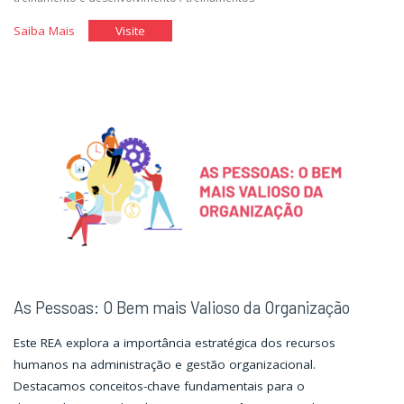
"Escrevendo
"Escrevendo
Saiba Mais
Visite
a
a
Carta
Carta
de
de
Apresentação"
Apresentação"
As Pessoas: O Bem mais Valioso da Organização
Este REA explora a importância estratégica dos recursos
humanos na administração e gestão organizacional.
Destacamos conceitos-chave fundamentais para o