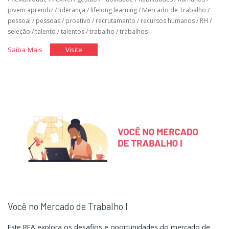
jovem aprendiz
/
liderança
/
lifelong learning
/
Mercado de Trabalho
/
pessoal
/
pessoas
/
proativo
/
recrutamento
/
recursos humanos
/
RH
/
seleção
/
talento
/
talentos
/
trabalho
/
trabalhos
"Você
"Você
Saiba Mais
Visite
no
no
Mercado
Mercado
de
de
Trabalho
Trabalho
II"
II"
Você no Mercado de Trabalho I
Este REA explora os desafios e oportunidades do mercado de