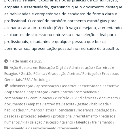
empatia e assertividade, garantindo que o documento destaque
as habilidades e competências do candidato de forma clara e
profissional. O conteúdo também apresenta estratégias para
alinhar a carta ao currículo (CV) e à vaga desejada, aumentando
as chances de sucesso na entrevista e na seleção. Ideal para
profissionais, estudantes e qualquer pessoa que busca
aprimorar sua apresentação pessoal no mercado de trabalho.
14 de maio de 2025
Ação Gestora em Educação Digital
/
Administração
/
Carreiras e
Estágios
/
Gestão Pública
/
Graduação
/
Letras
/
Português
/
Processos
Gerenciais
/
REA
/
Sociologia
administração
/
apresentação
/
assertiva
/
assertividade
/
assertivo
/
capacidade
/
capacitação
/
carta
/
cartas
/
competência
/
competências
/
comunicação
/
currículo
/
CV
/
dinâmicas
/
documento
/
documentos
/
empatia
/
entrevista
/
escrita
/
gestão
/
habilidade
/
habilidades
/
humanos
/
letras
/
licenciatura
/
liderança
/
pedagogia
/
pessoas
/
processo seletivo
/
profissional
/
recrutamento
/
recursos
humanos
/
RH
/
seleção
/
sucesso
/
talento
/
talentos
/
treinamento
/
treinamento e desenvolvimento
/
treinamentos