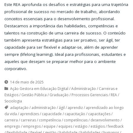
Este REA aprofunda os desafios e estratégias para uma trajetória
profissional de sucesso no mercado de trabalho, abordando
conceitos essenciais para o desenvolvimento profissional.
Destacamos a importância das habilidades, competências e
talentos na construção de uma carreira de sucesso. O conteúdo
também apresenta estratégias para ser proativo, ser ágil, ter
capacidade para ser flexível e adaptar-se, além de aprender
sempre (lifelong learning). Ideal para profissionais, estudantes e
aqueles que desejam se preparar melhor para o ambiente
corporativo.
14 de maio de 2025
Ação Gestora em Educação Digital
/
Administração
/
Carreiras e
Estágios
/
Gestão Pública
/
Graduação
/
Processos Gerenciais
/
REA
/
Sociologia
adaptação
/
administração
/
ágil
/
aprendiz
/
aprendizado ao longo
da vida
/
aprendizes
/
capacidade
/
capacitação
/
capacitações
/
carreira
/
carreiras
/
competência
/
competências
/
desenvolvimento
/
emprego
/
empregos
/
equipe
/
equipes
/
estágio
/
estágios
/
feedback
/
flexibilidade
/
flexível
/
gestão
/
habilidade
/
habilidades
/
humanos
/