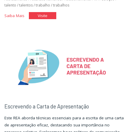
talento
/
talentos
/
trabalho
/
trabalhos
"Você
"Você
Saiba Mais
Visite
no
no
Mercado
Mercado
de
de
Trabalho
Trabalho
I"
I"
Escrevendo a Carta de Apresentação
Este REA aborda técnicas essenciais para a escrita de uma carta
de apresentação eficaz, destacando sua importância no
processo seletivo. Exploramos boas práticas de comunicação,