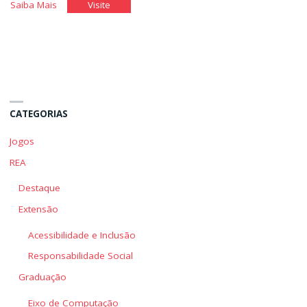
"O
"O
Saiba Mais
Visite
Departamento
Departamento
de
de
Pessoal
Pessoal
II"
II"
CATEGORIAS
Jogos
REA
Destaque
Extensão
Acessibilidade e Inclusão
Responsabilidade Social
Graduação
Eixo de Computação