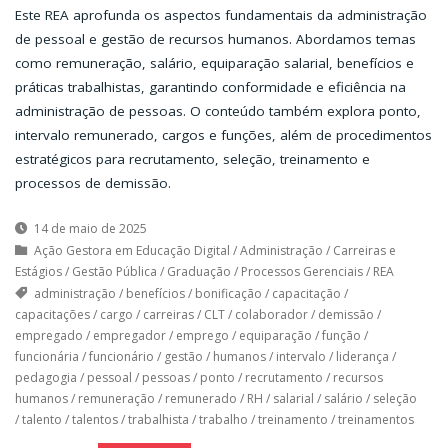
Este REA aprofunda os aspectos fundamentais da administração
de pessoal e gestão de recursos humanos. Abordamos temas
como remuneração, salário, equiparação salarial, benefícios e
práticas trabalhistas, garantindo conformidade e eficiência na
administração de pessoas. O conteúdo também explora ponto,
intervalo remunerado, cargos e funções, além de procedimentos
estratégicos para recrutamento, seleção, treinamento e
processos de demissão.
14 de maio de 2025
Ação Gestora em Educação Digital
/
Administração
/
Carreiras e
Estágios
/
Gestão Pública
/
Graduação
/
Processos Gerenciais
/
REA
administração
/
benefícios
/
bonificação
/
capacitação
/
capacitações
/
cargo
/
carreiras
/
CLT
/
colaborador
/
demissão
/
empregado
/
empregador
/
emprego
/
equiparação
/
função
/
funcionária
/
funcionário
/
gestão
/
humanos
/
intervalo
/
liderança
/
pedagogia
/
pessoal
/
pessoas
/
ponto
/
recrutamento
/
recursos
humanos
/
remuneração
/
remunerado
/
RH
/
salarial
/
salário
/
seleção
/
talento
/
talentos
/
trabalhista
/
trabalho
/
treinamento
/
treinamentos