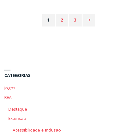
de
de
Konigsberg"
Konigsberg"
1
2
3
Paginação
de
posts
CATEGORIAS
Jogos
REA
Destaque
Extensão
Acessibilidade e Inclusão