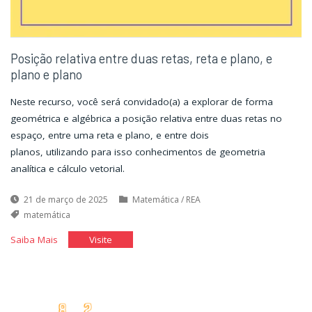
Posição relativa entre duas retas, reta e plano, e
plano e plano
Neste recurso, você será convidado(a) a explorar de forma
geométrica e algébrica a posição relativa entre duas retas no
espaço, entre uma reta e plano, e entre dois
planos, utilizando para isso conhecimentos de geometria
analítica e cálculo vetorial.
21 de março de 2025
Matemática
/
REA
matemática
"Posição
"Posição
Saiba Mais
Visite
relativa
relativa
entre
entre
duas
duas
retas,
retas,