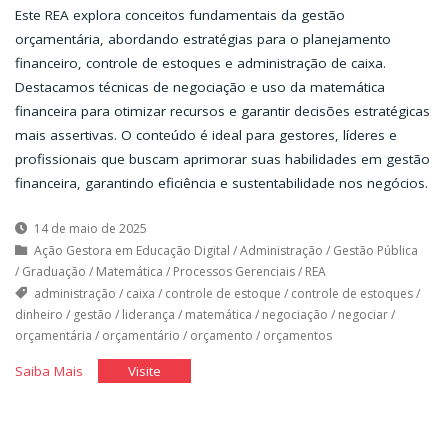
Este REA explora conceitos fundamentais da gestão
orçamentária, abordando estratégias para o planejamento
financeiro, controle de estoques e administração de caixa.
Destacamos técnicas de negociação e uso da matemática
financeira para otimizar recursos e garantir decisões estratégicas
mais assertivas. O conteúdo é ideal para gestores, líderes e
profissionais que buscam aprimorar suas habilidades em gestão
financeira, garantindo eficiência e sustentabilidade nos negócios.
14 de maio de 2025
Ação Gestora em Educação Digital
/
Administração
/
Gestão Pública
/
Graduação
/
Matemática
/
Processos Gerenciais
/
REA
administração
/
caixa
/
controle de estoque
/
controle de estoques
/
dinheiro
/
gestão
/
liderança
/
matemática
/
negociação
/
negociar
/
orçamentária
/
orçamentário
/
orçamento
/
orçamentos
"Gestão
"Gestão
Saiba Mais
Visite
Orçamentária"
Orçamentária"