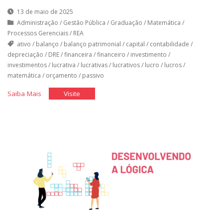
13 de maio de 2025
Administração
/
Gestão Pública
/
Graduação
/
Matemática
/
Processos Gerenciais
/
REA
ativo
/
balanço
/
balanço patrimonial
/
capital
/
contabilidade
/
depreciação
/
DRE
/
financeira
/
financeiro
/
investimento
/
investimentos
/
lucrativa
/
lucrativas
/
lucrativos
/
lucro
/
lucros
/
matemática
/
orçamento
/
passivo
"Orçamento
"Orçamento
Saiba Mais
Visite
Financeiro
Financeiro
I"
I"