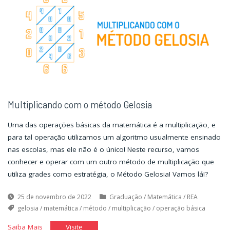
reta
reta
e
e
plano,
plano,
e
e
plano
plano
e
e
plano"
plano"
Multiplicando com o método Gelosia
Uma das operações básicas da matemática é a multiplicação, e
para tal operação utilizamos um algoritmo usualmente ensinado
nas escolas, mas ele não é o único! Neste recurso, vamos
conhecer e operar com um outro método de multiplicação que
utiliza grades como estratégia, o Método Gelosia! Vamos lá!?
25 de novembro de 2022
Graduação
/
Matemática
/
REA
gelosia
/
matemática
/
método
/
multiplicação
/
operação básica
"Multiplicando
"Multiplicando
Saiba Mais
Visite