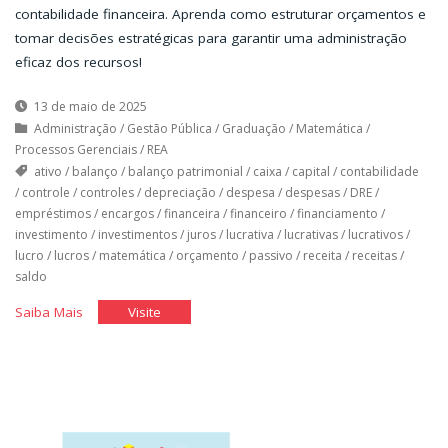
contabilidade financeira. Aprenda como estruturar orçamentos e
tomar decisões estratégicas para garantir uma administração
eficaz dos recursos!
13 de maio de 2025
Administração
/
Gestão Pública
/
Graduação
/
Matemática
/
Processos Gerenciais
/
REA
ativo
/
balanço
/
balanço patrimonial
/
caixa
/
capital
/
contabilidade
/
controle
/
controles
/
depreciação
/
despesa
/
despesas
/
DRE
/
empréstimos
/
encargos
/
financeira
/
financeiro
/
financiamento
/
investimento
/
investimentos
/
juros
/
lucrativa
/
lucrativas
/
lucrativos
/
lucro
/
lucros
/
matemática
/
orçamento
/
passivo
/
receita
/
receitas
/
saldo
"Orçamento
"Orçamento
Saiba Mais
Visite
Financeiro
Financeiro
II"
II"