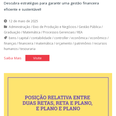
Descubra estratégias para garantir uma gestão financeira
eficiente e sustentável!
12 de maio de 2025
Administração
/
Eixo de Produção e Negócios
/
Gestão Pública
/
Graduação
/
Matemática
/
Processos Gerenciais
/
REA
bens
/
capital
/
contabilidade
/
controller
/
econômica
/
econômico
/
finanças
/
financeira
/
matemática
/
orçamento
/
patrimônio
/
recursos
humanos
/
tesouraria
"As
"As
Saiba Mais
Visite
Finanças
Finanças
da
da
Organização"
Organização"