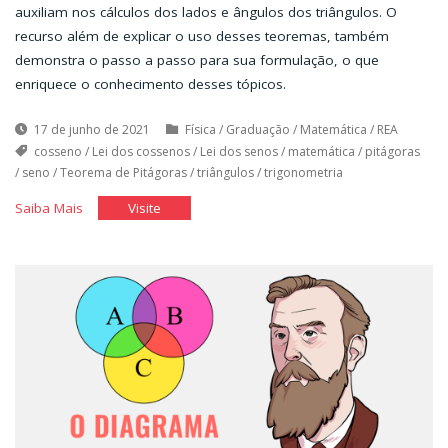
auxiliam nos cálculos dos lados e ângulos dos triângulos. O
recurso além de explicar o uso desses teoremas, também
demonstra o passo a passo para sua formulação, o que
enriquece o conhecimento desses tópicos.
17 de junho de 2021
Física
/
Graduação
/
Matemática
/
REA
cosseno
/
Lei dos cossenos
/
Lei dos senos
/
matemática
/
pitágoras
/
seno
/
Teorema de Pitágoras
/
triângulos
/
trigonometria
"Um
"Um
Saiba Mais
Visite
estudo
estudo
sobre
sobre
os
os
triângulos."
triângulos."