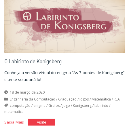
O Labirinto de Konigsberg
Conheça a versão virtual do enigma “As 7 pontes de Konigsberg”
e tente solucioná-lo!
18 de março de 2020
Engenharia da Computação
/
Graduação
/
Jogos
/
Matemática
/
REA
computação
/
enigma
/
Grafos
/
jogo
/
Konigsberg
/
labirinto
/
matemática
"O
"O
Saiba Mais
Visite
Labirinto
Labirinto