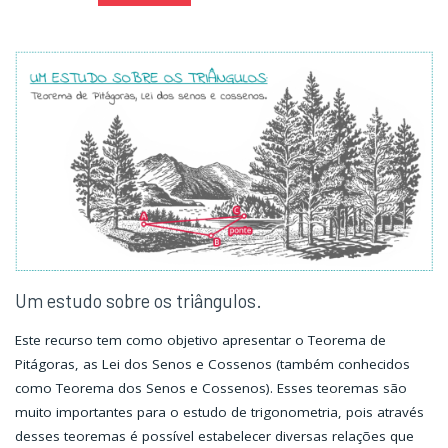
com
com
o
o
método
método
Gelosia"
Gelosia"
Um estudo sobre os triângulos.
Este recurso tem como objetivo apresentar o Teorema de
Pitágoras, as Lei dos Senos e Cossenos (também conhecidos
como Teorema dos Senos e Cossenos). Esses teoremas são
muito importantes para o estudo de trigonometria, pois através
desses teoremas é possível estabelecer diversas relações que