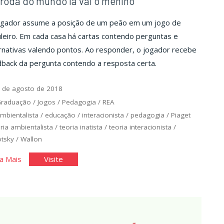
roda do mundo lá vai o menino
ogador assume a posição de um peão em um jogo de
leiro. Em cada casa há cartas contendo perguntas e
rnativas valendo pontos. Ao responder, o jogador recebe
back da pergunta contendo a resposta certa.
 de agosto de 2018
Graduação
/
Jogos
/
Pedagogia
/
REA
mbientalista
/
educação
/
interacionista
/
pedagogia
/
Piaget
ria ambientalista
/
teoria inatista
/
teoria interacionista
/
tsky
/
Wallon
"Na
"Na
a Mais
Visite
roda
roda
do
do
mundo
mundo
lá
lá