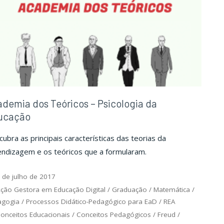
vai
vai
o
o
menino"
menino"
demia dos Teóricos – Psicologia da
ucação
ubra as principais características das teorias da
endizagem e os teóricos que a formularam.
 de julho de 2017
ção Gestora em Educação Digital
/
Graduação
/
Matemática
/
agogia
/
Processos Didático-Pedagógico para EaD
/
REA
onceitos Educacionais
/
Conceitos Pedagógicos
/
Freud
/