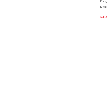
Piag
teór
Saib