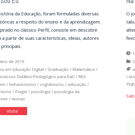
 Sou Eu
Na 
istória da Educação, foram formuladas diversas
O j
óricas a respeito do ensino e da aprendizagem.
tabu
pirado no clássico Perfil, consiste em descobrir
alte
a a partir de suas características, ideias, autores
feed
principais.
1
bro de 2019
ra em Educação Digital
/
Graduação
/
Matemática
/
a
ocessos Didático-Pedagógico para EaD
/
REA
/
teo
Vygo
gem
/
behaviorismo
/
cognitivismo
/
educação
/
nismo
/
Piaget
/
psicologia
/
psicologia da
Saib
nner
/
teorias
ue
"Que
Visite
ria
Teoria
u
Sou
Eu"