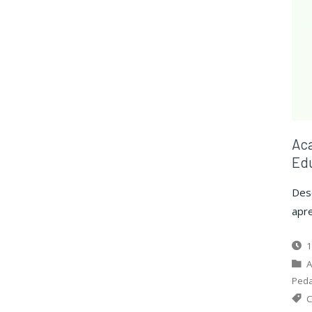
Aca
Ed
Desc
apr
1
A
Ped
C