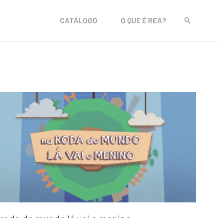
Skip
CATÁLOGO
O QUE É REA?
to
SEARCH
content