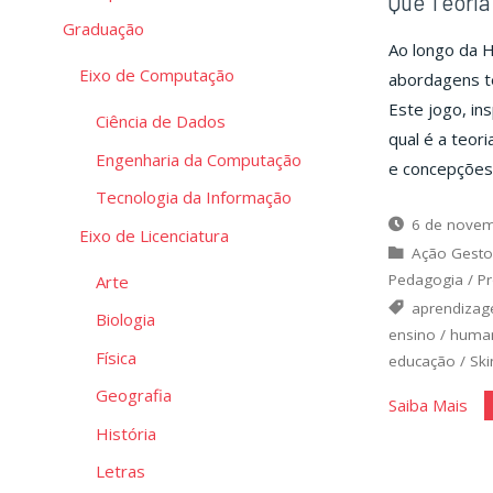
Que Teoria
Graduação
Ao longo da H
Eixo de Computação
abordagens te
Este jogo, ins
Ciência de Dados
qual é a teori
Engenharia da Computação
e concepções 
Tecnologia da Informação
6 de novem
Eixo de Licenciatura
Ação Gesto
Pedagogia
/
Pr
Arte
aprendiza
Biologia
ensino
/
huma
Física
educação
/
Ski
Geografia
"Q
Saiba Mais
História
Teo
So
Letras
Eu"