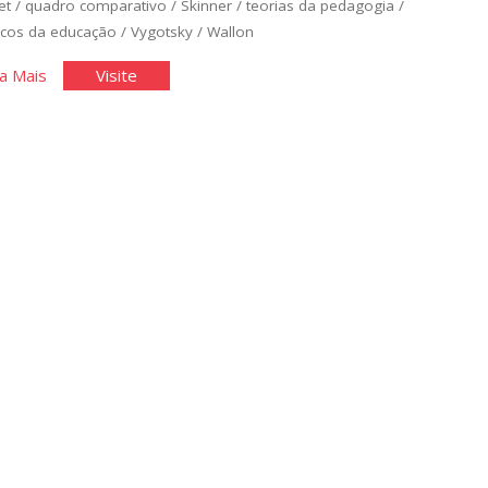
et
/
quadro comparativo
/
Skinner
/
teorias da pedagogia
/
icos da educação
/
Vygotsky
/
Wallon
"Academia
"Academia
a Mais
Visite
dos
dos
Teóricos
Teóricos
–
–
Psicologia
Psicologia
da
da
Educação"
Educação"