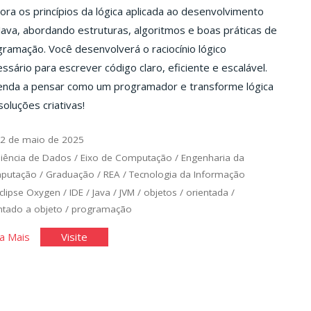
ora os princípios da lógica aplicada ao desenvolvimento
ava, abordando estruturas, algoritmos e boas práticas de
ramação. Você desenvolverá o raciocínio lógico
ssário para escrever código claro, eficiente e escalável.
enda a pensar como um programador e transforme lógica
oluções criativas!
2 de maio de 2025
iência de Dados
/
Eixo de Computação
/
Engenharia da
putação
/
Graduação
/
REA
/
Tecnologia da Informação
clipse Oxygen
/
IDE
/
Java
/
JVM
/
objetos
/
orientada
/
ntado a objeto
/
programação
"A
"A
a Mais
Visite
Lógica
Lógica
Aplicada
Aplicada
em
em