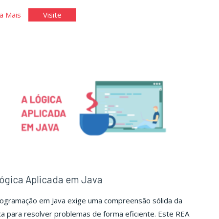
"Conceitos
"Conceitos
a Mais
Visite
de
de
Modelagem
Modelagem
Orientada
Orientada
a
a
Objetos
Objetos
I"
I"
ógica Aplicada em Java
rogramação em Java exige uma compreensão sólida da
ca para resolver problemas de forma eficiente. Este REA