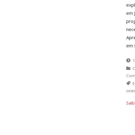
expl
em J
prog
nece
Apr
em s
1
C
Com
E
orie
Saib