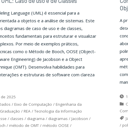
UML: Caso de uso e de Classes
Co
Obj
eling Language (UML) é essencial para a
A pr
entada a objetos e a análise de sistemas. Este
des
s diagramas de caso de uso e de classes,
con
ceitos fundamentais para estruturar e visualizar
abo
plexos. Por meio de exemplos práticos,
poli
écnicas como o Método de Booch, OOSE (Object-
apre
ware Engineering) de Jacobson e a Object
méto
hnique (OMT). Desenvolva habilidades para
com
nterações e estruturas de software com clareza
mane
1
 de 2025
C
 Dados
/
Eixo de Computação
/
Engenharia da
Com
Graduação
/
REA
/
Tecnologia da Informação
J
asse
/
classes
/
diagrama
/
diagramas
/
Jacobson
/
/
po
och
/
método de OMT
/
método OOSE
/