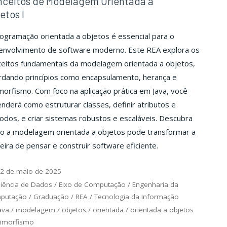
nceitos de Modelagem Orientada a
etos I
ogramação orientada a objetos é essencial para o
envolvimento de software moderno. Este REA explora os
ceitos fundamentais da modelagem orientada a objetos,
rdando princípios como encapsulamento, herança e
morfismo. Com foco na aplicação prática em Java, você
nderá como estruturar classes, definir atributos e
dos, e criar sistemas robustos e escaláveis. Descubra
o a modelagem orientada a objetos pode transformar a
ira de pensar e construir software eficiente.
2 de maio de 2025
iência de Dados
/
Eixo de Computação
/
Engenharia da
putação
/
Graduação
/
REA
/
Tecnologia da Informação
ava
/
modelagem
/
objetos
/
orientada
/
orientada a objetos
limorfismo