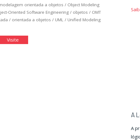
modelagem orientada a objetos
/
Object Modeling
Saib
ject-Oriented Software Engineering
/
objetos
/
OMT
tada
/
orientada a objetos
/
UML
/
Unified Modeling
agramas
"Diagramas
Visite
L:
UML:
so
Caso
de
o
uso
e
de
sses"
Classes"
A L
A p
lógi