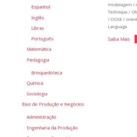
modelagem
/
Espanhol
Technique
/
Ob
Inglês
/
OOSE
/
orien
Language
Libras
Português
"Di
Saiba Mais
UM
Matemática
Ca
Pedagogia
de
us
Brinquedoteca
e
Química
de
Sociologia
Cla
Eixo de Produção e Negócios
Administração
Engenharia da Produção