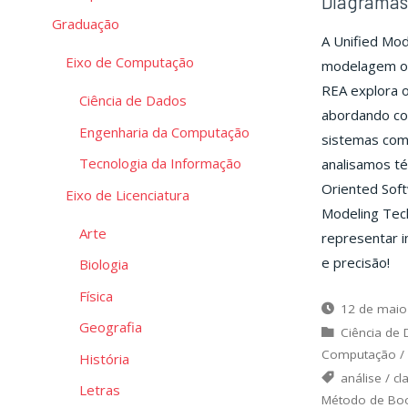
Diagramas 
Graduação
A Unified Mod
Eixo de Computação
modelagem ori
REA explora o
Ciência de Dados
abordando con
Engenharia da Computação
sistemas com
Tecnologia da Informação
analisamos t
Oriented Soft
Eixo de Licenciatura
Modeling Tec
Arte
representar i
e precisão!
Biologia
Física
12 de maio
Geografia
Ciência de
Computação
/
História
análise
/
cl
Letras
Método de Bo