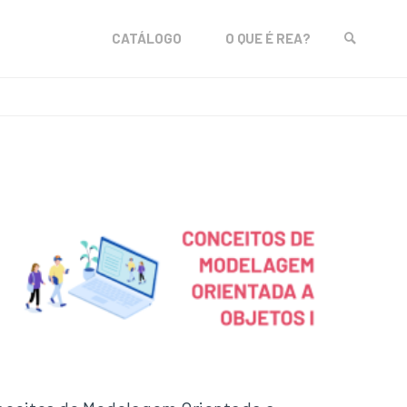
Skip
CATÁLOGO
O QUE É REA?
to
SEARCH
content