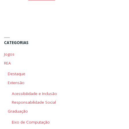
UML:
UML:
Caso
Caso
de
de
uso
uso
e
e
de
de
CATEGORIAS
Classes"
Classes"
Jogos
REA
Destaque
Extensão
Acessibilidade e Inclusão
Responsabilidade Social
Graduação
Eixo de Computação