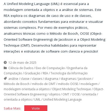
A Unified Modeling Language (UML) é essencial para a
modelagem orientada a objetos e a análise de sistemas. Este
REA explora os diagramas de caso de uso e de classes,
abordando conceitos fundamentais para estruturar e visualizar
sistemas complexos. Por meio de exemplos práticos,
analisamos técnicas como o Método de Booch, OOSE (Object-
Oriented Software Engineering) de Jacobson e a Object Modeling
Technique (OMT). Desenvolva habilidades para representar
interações e estruturas de software com clareza e precisão!
12 de maio de 2025
Ciência de Dados
/
Eixo de Computação
/
Engenharia da
Computação
/
Graduação
/
REA
/
Tecnologia da Informação
análise
/
classe
/
classes
/
diagrama
/
diagramas
/
Jacobson
/
Método de Booch
/
método de OMT
/
método OOSE
/
modelagem
/
modelagem orientada a objetos
/
Object Modeling Technique
/
Object-
Oriented Software Engineering
/
objetos
/
OMT
/
OOSE
/
orientada
/
orientada a objetos
/
UML
/
Unified Modeling Language
"Diagramas
"Diagramas
Saiba Mais
Visite