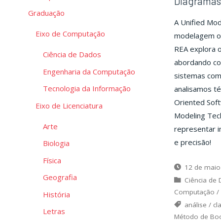
Diagramas 
Graduação
A Unified Mod
Eixo de Computação
modelagem ori
REA explora o
Ciência de Dados
abordando con
Engenharia da Computação
sistemas com
Tecnologia da Informação
analisamos t
Oriented Soft
Eixo de Licenciatura
Modeling Tec
Arte
representar i
e precisão!
Biologia
Física
12 de maio
Geografia
Ciência de
Computação
/
História
análise
/
cl
Letras
Método de Bo