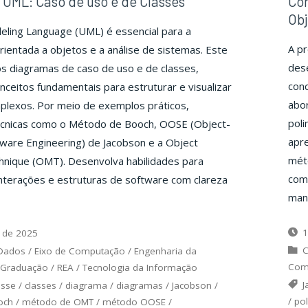
UML: Caso de uso e de Classes
Co
Obj
eling Language (UML) é essencial para a
A pr
entada a objetos e a análise de sistemas. Este
des
s diagramas de caso de uso e de classes,
con
ceitos fundamentais para estruturar e visualizar
abo
plexos. Por meio de exemplos práticos,
poli
écnicas como o Método de Booch, OOSE (Object-
apre
ware Engineering) de Jacobson e a Object
méto
hnique (OMT). Desenvolva habilidades para
com
nterações e estruturas de software com clareza
mane
1
 de 2025
C
 Dados
/
Eixo de Computação
/
Engenharia da
Com
Graduação
/
REA
/
Tecnologia da Informação
J
asse
/
classes
/
diagrama
/
diagramas
/
Jacobson
/
/
po
och
/
método de OMT
/
método OOSE
/