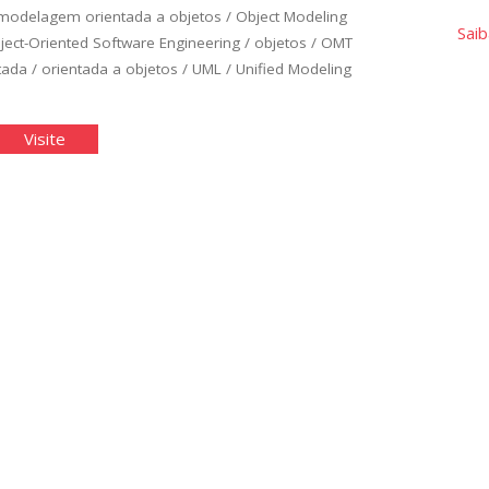
modelagem orientada a objetos
/
Object Modeling
Saib
ject-Oriented Software Engineering
/
objetos
/
OMT
tada
/
orientada a objetos
/
UML
/
Unified Modeling
agramas
"Diagramas
Visite
L:
UML:
so
Caso
de
o
uso
e
de
sses"
Classes"