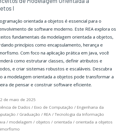
nceitos de Modelagem Orientada a
etos I
ogramação orientada a objetos é essencial para o
envolvimento de software moderno. Este REA explora os
ceitos fundamentais da modelagem orientada a objetos,
rdando princípios como encapsulamento, herança e
morfismo. Com foco na aplicação prática em Java, você
nderá como estruturar classes, definir atributos e
dos, e criar sistemas robustos e escaláveis. Descubra
o a modelagem orientada a objetos pode transformar a
ira de pensar e construir software eficiente.
2 de maio de 2025
iência de Dados
/
Eixo de Computação
/
Engenharia da
putação
/
Graduação
/
REA
/
Tecnologia da Informação
ava
/
modelagem
/
objetos
/
orientada
/
orientada a objetos
limorfismo