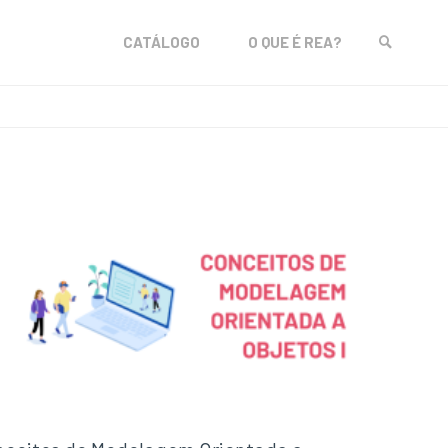
Skip
CATÁLOGO
O QUE É REA?
to
SEARCH
content