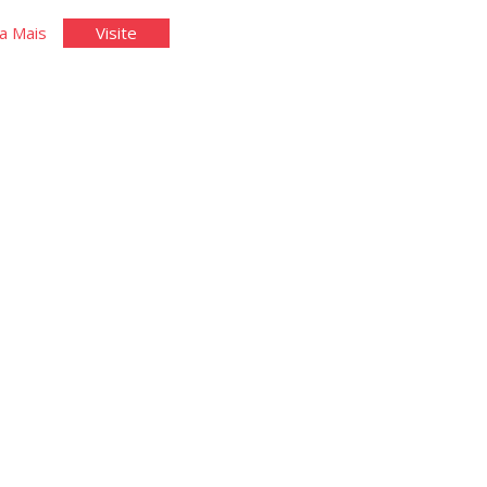
"Conceitos
"Conceitos
a Mais
Visite
de
de
Modelagem
Modelagem
Orientada
Orientada
a
a
Objetos
Objetos
I"
I"