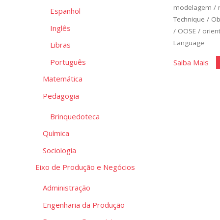
modelagem
/
Espanhol
Technique
/
Ob
Inglês
/
OOSE
/
orien
Language
Libras
Português
"Di
Saiba Mais
UM
Matemática
Ca
Pedagogia
de
us
Brinquedoteca
e
Química
de
Sociologia
Cla
Eixo de Produção e Negócios
Administração
Engenharia da Produção