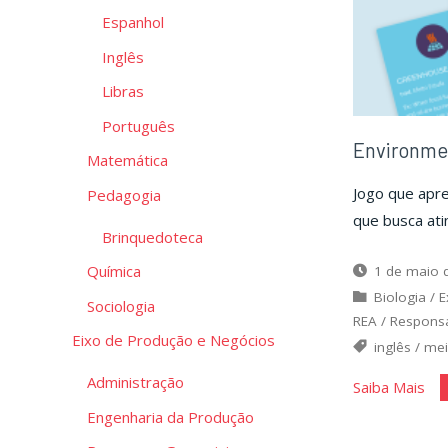
Espanhol
Inglês
Libras
Português
Environme
Matemática
Jogo que apr
Pedagogia
que busca atin
Brinquedoteca
Química
1 de maio 
Biologia
/
E
Sociologia
REA
/
Responsa
Eixo de Produção e Negócios
inglês
/
mei
Administração
"En
Saiba Mais
Voc
Engenharia da Produção