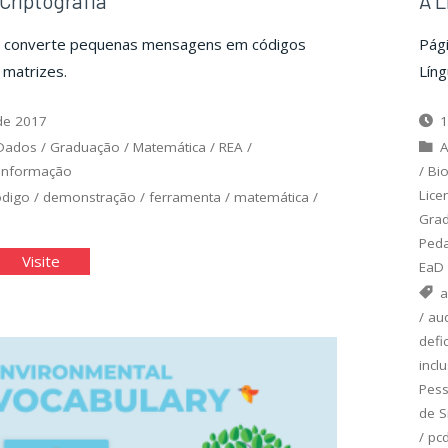
 Criptografia
A L
ue converte pequenas mensagens em códigos
Pág
matrizes.
Líng
de 2017
1
 Dados
/
Graduação
/
Matemática
/
REA
/
A
 Informação
/
Bio
Lice
ódigo
/
demonstração
/
ferramenta
/
matemática
/
Gra
Ped
trizes
"Matrizes
Visite
EaD
e
a
ptografia"
Criptografia"
/
aud
defi
incl
Pess
de S
/
pc