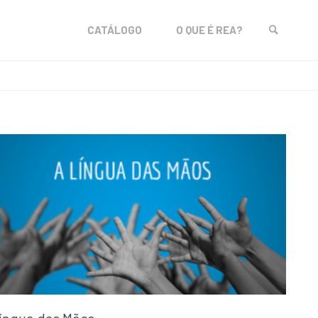
Skip
CATÁLOGO
O QUE É REA?
to
SEARCH
content