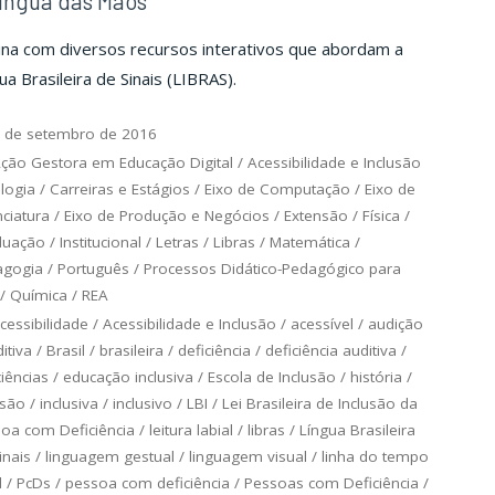
íngua das Mãos
ina com diversos recursos interativos que abordam a
ua Brasileira de Sinais (LIBRAS).
 de setembro de 2016
ção Gestora em Educação Digital
/
Acessibilidade e Inclusão
logia
/
Carreiras e Estágios
/
Eixo de Computação
/
Eixo de
nciatura
/
Eixo de Produção e Negócios
/
Extensão
/
Física
/
duação
/
Institucional
/
Letras
/
Libras
/
Matemática
/
agogia
/
Português
/
Processos Didático-Pedagógico para
/
Química
/
REA
cessibilidade
/
Acessibilidade e Inclusão
/
acessível
/
audição
itiva
/
Brasil
/
brasileira
/
deficiência
/
deficiência auditiva
/
ciências
/
educação inclusiva
/
Escola de Inclusão
/
história
/
usão
/
inclusiva
/
inclusivo
/
LBI
/
Lei Brasileira de Inclusão da
oa com Deficiência
/
leitura labial
/
libras
/
Língua Brasileira
inais
/
linguagem gestual
/
linguagem visual
/
linha do tempo
d
/
PcDs
/
pessoa com deficiência
/
Pessoas com Deficiência
/