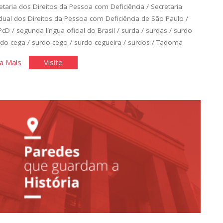
etaria dos Direitos da Pessoa com Deficiência
/
Secretaria
dual dos Direitos da Pessoa com Deficiência de São Paulo
/
PcD
/
segunda língua oficial do Brasil
/
surda
/
surdas
/
surdo
rdo-cega
/
surdo-cego
/
surdo-cegueira
/
surdos
/
Tadoma
"A
"A
a Mais
Visite
Língua
Língua
das
das
Mãos"
Mãos"