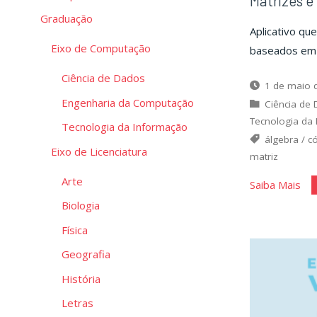
Matrizes e
Graduação
Aplicativo q
Eixo de Computação
baseados em 
Ciência de Dados
1 de maio 
Engenharia da Computação
Ciência de
Tecnologia da
Tecnologia da Informação
álgebra
/
c
Eixo de Licenciatura
matriz
Arte
"Ma
Saiba Mais
e
Biologia
Cri
Física
Geografia
História
Letras