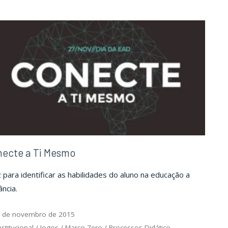
do
do
Desenho
Desenho
Universal"
Universal"
necte a Ti Mesmo
 para identificar as habilidades do aluno na educação a
ância.
 de novembro de 2015
nstitucional
/
Jogos
/
Marco Zero
/
Processos Didático-