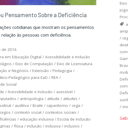
Eixo
Jogo
eu Pensamento Sobre a Deficiência
Proc
a
uações cotidianas que mostram os pensamentos
amp
 relação às pessoas com deficiência.
/
ce
dire
o de 2016
com 
ra em Educação Digital
/
Acessibilidade e Inclusão
Ga
stágios
/
Eixo de Computação
/
Eixo de Licenciatura
Bras
ução e Negócios
/
Extensão
/
Pedagogia
/
mobi
ático-Pedagógico para EaD
/
REA
/
Defi
de Social
com 
ade
/
Acessibilidade e Inclusão
/
acessível
/
Defi
putados
/
antropologia
/
atitude
/
atitudes
/
sur
tudinal
/
auditiva
/
Braile
/
capacitismo
/
cega
/
/
vis
cegos
/
contexto social
/
contextos sociais
/
Saib
ficiências
/
educação inclusiva
/
Escola de Inclusão
igmas
/
física
/
inclusão
/
inclusiva
/
inclusivo
/