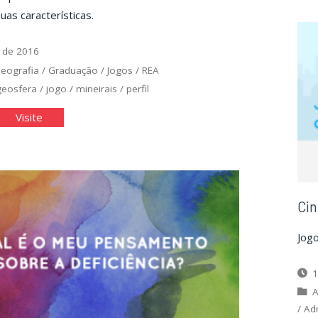
uas características.
 de 2016
eografia
/
Graduação
/
Jogos
/
REA
geosfera
/
jogo
/
mineirais
/
perfil
al
"Qual
Visite
eral
mineral
u
sou
"
eu?"
Cin
Jogo
1
A
/
Ad