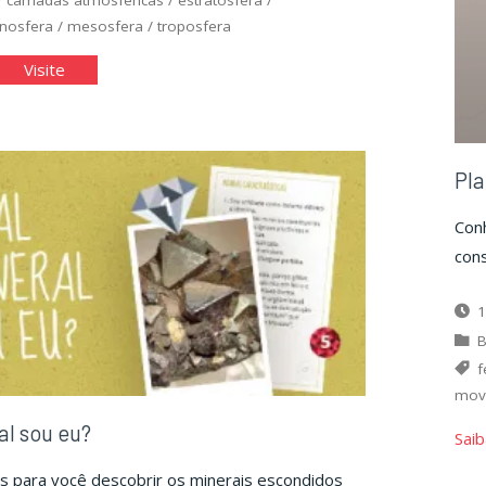
onosfera
/
mesosfera
/
troposfera
amadas
"Camadas
Visite
osféricas"
Atmosféricas"
Pla
Con
cons
1
B
f
mov
al sou eu?
Saib
s para você descobrir os minerais escondidos