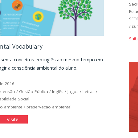
Secr
Esta
SED
/
su
Saib
ntal Vocabulary
esenta conceitos em inglês ao mesmo tempo em
gir a consciência ambiental do aluno.
de 2016
xtensão
/
Gestão Pública
/
Inglês
/
Jogos
/
Letras
/
bilidade Social
o ambiente
/
preservação ambiental
vironmental
"Environmental
Visite
abulary"
Vocabulary"