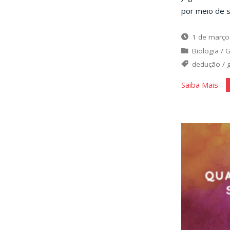
por meio de s
1 de março
Biologia
/
G
dedução
/
"Qu
Saiba Mais
min
so
eu?