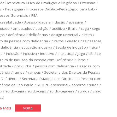
 de Licenciatura
/
Eixo de Produção e Negócios
/
Extensão
/
s
/
Pedagogia
/
Processos Didático-Pedagógico para EaD
/
essos Gerenciais
/
REA
cessibilidade
/
Acessibilidade e Inclusão
/
acessível
/
utado
/
amputados
/
audição
/
auditiva
/
Braile
/
cega
/
cego
gos
/
deficiência
/
deficiências
/
design universal
/
direito
/
ito da pessoa com deficiência
/
direitos
/
direitos das pessoas
deficiência
/
educação inclusiva
/
Escola de Inclusão
/
física
/
me
/
inclusão
/
inclusiva
/
inclusivo
/
intelectual
/
jogo
/
LBI
/
Lei
ileira de Inclusão da Pessoa com Deficiência
/
libras
/
lidade
/
pcd
/
PcDs
/
pessoa com deficiência
/
Pessoas com
ciência
/
rampa
/
rampas
/
Secretaria dos Direitos da Pessoa
Deficiência
/
Secretaria Estadual dos Direitos da Pessoa com
ciência de São Paulo
/
SEDPcD
/
sensorial
/
sonoros
/
surda
/
do
/
surdo-cega
/
surdo-cego
/
surdo-cegueira
/
surdos
/
visão
ual
"Cinco
"Cinco
a Mais
Visite
Acertos
Acertos