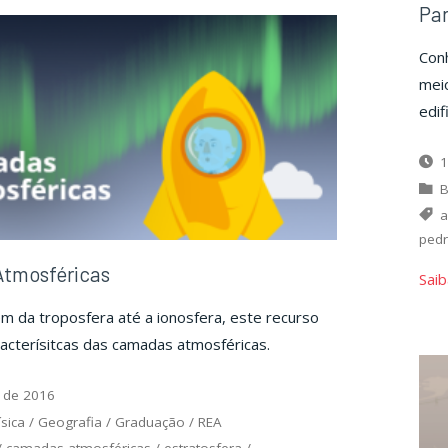
Par
Conh
meio
edif
1
B
a
ped
tmosféricas
Saib
 da troposfera até a ionosfera, este recurso
acterísitcas das camadas atmosféricas.
 de 2016
ísica
/
Geografia
/
Graduação
/
REA
/
camadas atmosféricas
/
estratosfera
/