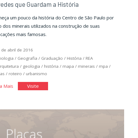
edes que Guardam a História
eça um pouco da história do Centro de São Paulo por
 dos minerais utilizados na construção de suas
icações mais famosas.
 de abril de 2016
iologia
/
Geografia
/
Graduação
/
História
/
REA
rquitetura
/
geologia
/
história
/
mapa
/
minerais
/
mpa
/
ras
/
roteiro
/
urbanismo
"Paredes
"Paredes
a Mais
Visite
que
que
Guardam
Guardam
a
a
História"
História"