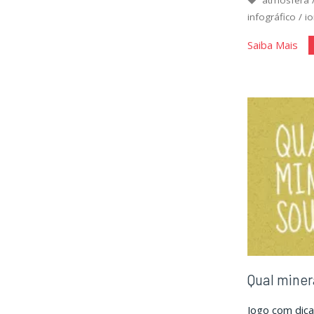
infográfico
/
i
"C
Saiba Mais
Atm
Qual miner
Jogo com dica