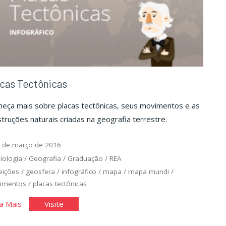
cas Tectônicas
heça mais sobre placas tectônicas, seus movimentos e as
truções naturais criadas na geografia terrestre.
 de março de 2016
iologia
/
Geografia
/
Graduação
/
REA
eições
/
geosfera
/
infográfico
/
mapa
/
mapa mundi
/
imentos
/
placas tectônicas
"Placas
"Placas
a Mais
Visite
Tectônicas"
Tectônicas"