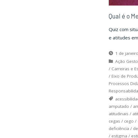
Qual é o M
Quiz com sit
e atitudes em
1 de janeir
Ação Gesto
/
Carreiras e E
/
Eixo de Prod
Processos Did
Responsabilida
acessibilid
amputado
/
am
atitudinais
/
ati
cegas
/
cego
/
deficiência
/
de
/
estigma
/
est