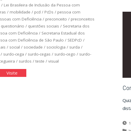
/
Lei Brasileira de Inclusão da Pessoa com
bras
/
mobilidade
/
pcd
/
PcDs
/
pessoa com
ssoas com Deficiência
/
preconceito
/
preconceitos
/
questionário
/
questões sociais
/
Secretaria dos
ssoa com Deficiência
/
Secretaria Estadual dos
ssoa com Deficiência de São Paulo
/
SEDPcD
/
iais
/
social
/
sociedade
/
sociologia
/
surda
/
/
surdo-cega
/
surdo-cegas
/
surdo-cego
/
surdo-
cegueira
/
surdos
/
teste
/
visual
al
"Qual
Visite
é
Co
o
u
Meu
Quiz
nsamento
Pensamento
dist
re
Sobre
a
1
iciência"
Deficiência"
I