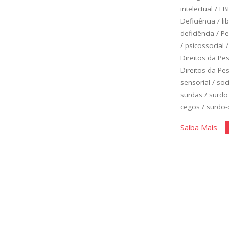
intelectual
/
LBI
Deficiência
/
li
deficiência
/
Pe
/
psicossocial
Direitos da Pe
Direitos da Pe
sensorial
/
soc
surdas
/
surdo
cegos
/
surdo-
"Qu
Saiba Mais
é
o
Me
Pe
Sob
a
Def