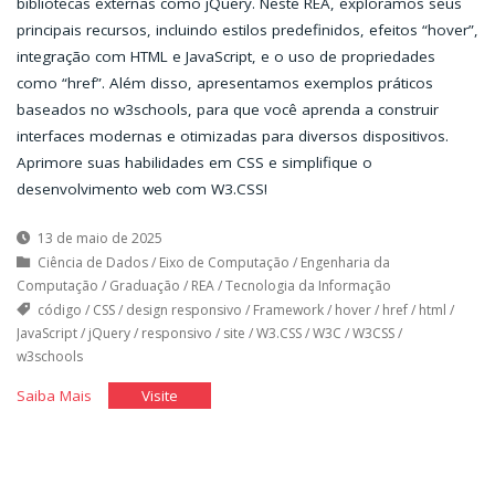
bibliotecas externas como jQuery. Neste REA, exploramos seus
principais recursos, incluindo estilos predefinidos, efeitos “hover”,
integração com HTML e JavaScript, e o uso de propriedades
como “href”. Além disso, apresentamos exemplos práticos
baseados no w3schools, para que você aprenda a construir
interfaces modernas e otimizadas para diversos dispositivos.
Aprimore suas habilidades em CSS e simplifique o
desenvolvimento web com W3.CSS!
13 de maio de 2025
Ciência de Dados
/
Eixo de Computação
/
Engenharia da
Computação
/
Graduação
/
REA
/
Tecnologia da Informação
código
/
CSS
/
design responsivo
/
Framework
/
hover
/
href
/
html
/
JavaScript
/
jQuery
/
responsivo
/
site
/
W3.CSS
/
W3C
/
W3CSS
/
w3schools
"Framework
"Framework
Saiba Mais
Visite
W3.CSS"
W3.CSS"