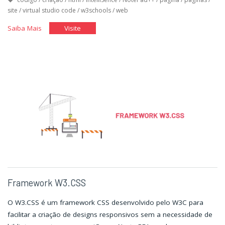
site
/
virtual studio code
/
w3schools
/
web
"HTML"
"HTML"
Saiba Mais
Visite
Framework W3.CSS
O W3.CSS é um framework CSS desenvolvido pelo W3C para
facilitar a criação de designs responsivos sem a necessidade de