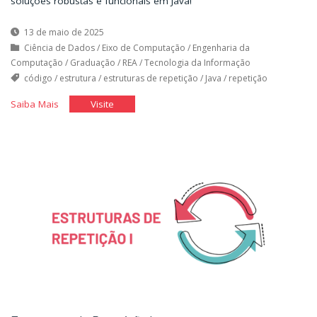
soluções robustas e funcionais em Java!
13 de maio de 2025
Ciência de Dados
/
Eixo de Computação
/
Engenharia da
Computação
/
Graduação
/
REA
/
Tecnologia da Informação
código
/
estrutura
/
estruturas de repetição
/
Java
/
repetição
"Estruturas
"Estruturas
Saiba Mais
Visite
de
de
Repetição
Repetição
II"
II"