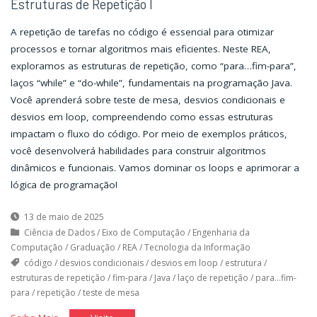
Estruturas de Repetição I
A repetição de tarefas no código é essencial para otimizar
processos e tornar algoritmos mais eficientes. Neste REA,
exploramos as estruturas de repetição, como “para…fim-para”,
laços “while” e “do-while”, fundamentais na programação Java.
Você aprenderá sobre teste de mesa, desvios condicionais e
desvios em loop, compreendendo como essas estruturas
impactam o fluxo do código. Por meio de exemplos práticos,
você desenvolverá habilidades para construir algoritmos
dinâmicos e funcionais. Vamos dominar os loops e aprimorar a
lógica de programação!
13 de maio de 2025
Ciência de Dados
/
Eixo de Computação
/
Engenharia da
Computação
/
Graduação
/
REA
/
Tecnologia da Informação
código
/
desvios condicionais
/
desvios em loop
/
estrutura
/
estruturas de repetição
/
fim-para
/
Java
/
laço de repetição
/
para...fim-
para
/
repetição
/
teste de mesa