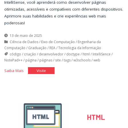
IntelliSense, você aprenderá como desenvolver páginas
otimizadas, acessíveis e compatíveis com diferentes dispositivos.
Aprimore suas habilidades e crie experiências web mais
poderosas!
13 de maio de 2025
Ciência de Dados
/
Eixo de Computação
/
Engenharia da
Computação
/
Graduação
/
REA
/
Tecnologia da Informação
código
/
criação
/
desenvolvedor
/
doctype
/
html
/
IntelliSence
/
NotePad++
/
página
/
páginas
/
site
/
tags
/
w3schools
/
web
"HTML
"HTML
Saiba Mais
Visite
5"
5"