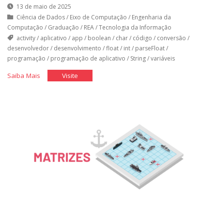
13 de maio de 2025
Ciência de Dados
/
Eixo de Computação
/
Engenharia da
Computação
/
Graduação
/
REA
/
Tecnologia da Informação
activity
/
aplicativo
/
app
/
boolean
/
char
/
código
/
conversão
/
desenvolvedor
/
desenvolvimento
/
float
/
int
/
parseFloat
/
programação
/
programação de aplicativo
/
String
/
variáveis
"Programação
"Programação
Saiba Mais
Visite
do
do
Aplicativo"
Aplicativo"