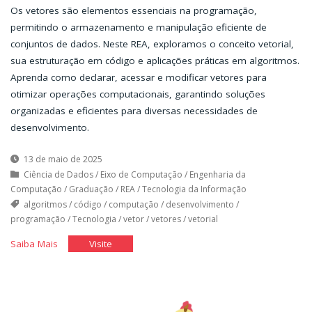
Os vetores são elementos essenciais na programação,
permitindo o armazenamento e manipulação eficiente de
conjuntos de dados. Neste REA, exploramos o conceito vetorial,
sua estruturação em código e aplicações práticas em algoritmos.
Aprenda como declarar, acessar e modificar vetores para
otimizar operações computacionais, garantindo soluções
organizadas e eficientes para diversas necessidades de
desenvolvimento.
13 de maio de 2025
Ciência de Dados
/
Eixo de Computação
/
Engenharia da
Computação
/
Graduação
/
REA
/
Tecnologia da Informação
algoritmos
/
código
/
computação
/
desenvolvimento
/
programação
/
Tecnologia
/
vetor
/
vetores
/
vetorial
"Vetores"
"Vetores"
Saiba Mais
Visite