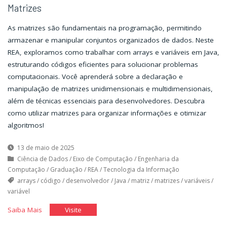
Matrizes
As matrizes são fundamentais na programação, permitindo
armazenar e manipular conjuntos organizados de dados. Neste
REA, exploramos como trabalhar com arrays e variáveis em Java,
estruturando códigos eficientes para solucionar problemas
computacionais. Você aprenderá sobre a declaração e
manipulação de matrizes unidimensionais e multidimensionais,
além de técnicas essenciais para desenvolvedores. Descubra
como utilizar matrizes para organizar informações e otimizar
algoritmos!
13 de maio de 2025
Ciência de Dados
/
Eixo de Computação
/
Engenharia da
Computação
/
Graduação
/
REA
/
Tecnologia da Informação
arrays
/
código
/
desenvolvedor
/
Java
/
matriz
/
matrizes
/
variáveis
/
variável
"Matrizes"
"Matrizes"
Saiba Mais
Visite