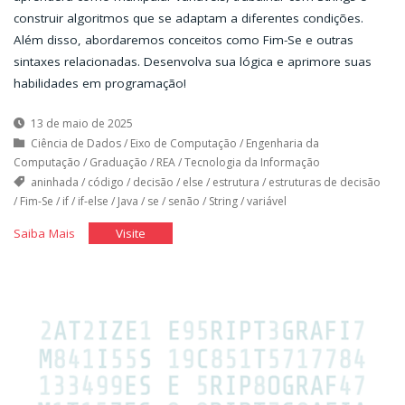
construir algoritmos que se adaptam a diferentes condições.
Além disso, abordaremos conceitos como Fim-Se e outras
sintaxes relacionadas. Desenvolva sua lógica e aprimore suas
habilidades em programação!
13 de maio de 2025
Ciência de Dados
/
Eixo de Computação
/
Engenharia da
Computação
/
Graduação
/
REA
/
Tecnologia da Informação
aninhada
/
código
/
decisão
/
else
/
estrutura
/
estruturas de decisão
/
Fim-Se
/
if
/
if-else
/
Java
/
se
/
senão
/
String
/
variável
"Estruturas
"Estruturas
Saiba Mais
Visite
de
de
Decisão"
Decisão"