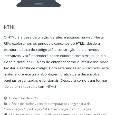
HTML
O HTML é a base da criação de sites e páginas na web! Neste
REA, exploramos os principais conceitos do HTML, desde a
estrutura básica do código até a construção de elementos
interativos. Você aprenderá sobre editores como Visual Studio
Code e NotePad++, além de entender como o IntelliSense pode
facilitar a escrita de código. Com referências ao w3schools, este
material oferece uma abordagem prática para desenvolver
páginas organizadas e funcionais. Descubra como transformar
ideias em sites reais com HTML!
13 de maio de 2025
Ciência de Dados
/
Eixo de Computação
/
Engenharia da
Computação
/
Graduação
/
REA
/
Tecnologia da Informação
código
/
criação
/
html
/
IntelliSence
/
NotePad++
/
página
/
páginas
/