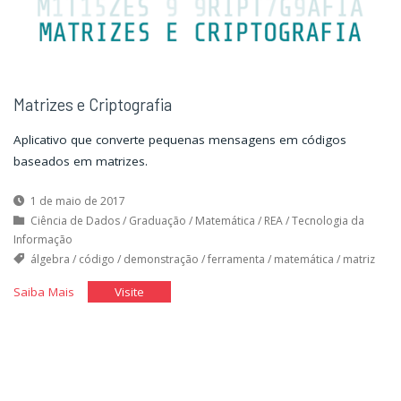
Matrizes e Criptografia
Aplicativo que converte pequenas mensagens em códigos
baseados em matrizes.
1 de maio de 2017
Ciência de Dados
/
Graduação
/
Matemática
/
REA
/
Tecnologia da
Informação
álgebra
/
código
/
demonstração
/
ferramenta
/
matemática
/
matriz
"Matrizes
"Matrizes
Saiba Mais
Visite
e
e
Criptografia"
Criptografia"