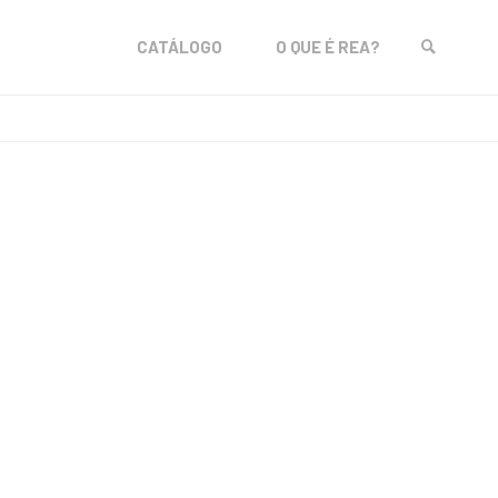
Skip
CATÁLOGO
O QUE É REA?
to
SEARCH
content