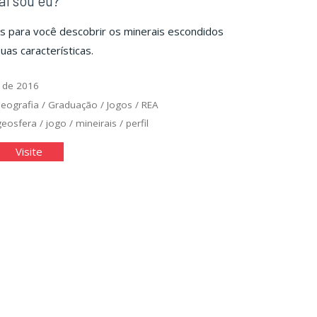
al sou eu?
s para você descobrir os minerais escondidos
uas características.
 de 2016
eografia
/
Graduação
/
Jogos
/
REA
geosfera
/
jogo
/
mineirais
/
perfil
al
"Qual
Visite
eral
mineral
u
sou
"
eu?"