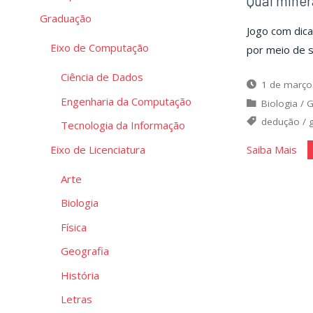
Qual miner
Graduação
Jogo com dica
Eixo de Computação
por meio de s
Ciência de Dados
1 de março
Engenharia da Computação
Biologia
/
G
dedução
/
Tecnologia da Informação
"Qu
Eixo de Licenciatura
Saiba Mais
min
Arte
so
Biologia
eu?
Física
Geografia
História
Letras