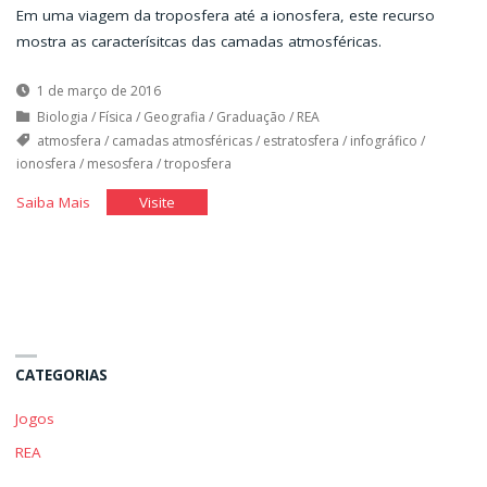
Em uma viagem da troposfera até a ionosfera, este recurso
mostra as caracterísitcas das camadas atmosféricas.
1 de março de 2016
Biologia
/
Física
/
Geografia
/
Graduação
/
REA
atmosfera
/
camadas atmosféricas
/
estratosfera
/
infográfico
/
ionosfera
/
mesosfera
/
troposfera
"Camadas
"Camadas
Saiba Mais
Visite
Atmosféricas"
Atmosféricas"
CATEGORIAS
Jogos
REA