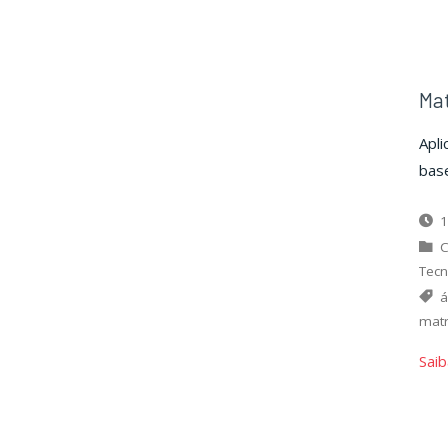
Mat
Apl
bas
1
C
Tecn
á
matr
Saib