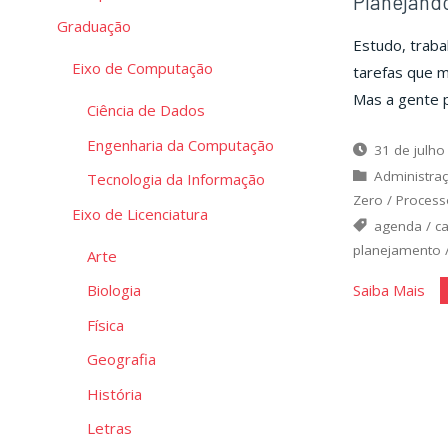
Planejand
Graduação
Estudo, trabal
Eixo de Computação
tarefas que m
Mas a gente p
Ciência de Dados
Engenharia da Computação
31 de julho
Administra
Tecnologia da Informação
Zero
/
Process
Eixo de Licenciatura
agenda
/
c
planejamento
Arte
"Pl
Saiba Mais
Biologia
seu
Física
Te
Geografia
História
Letras