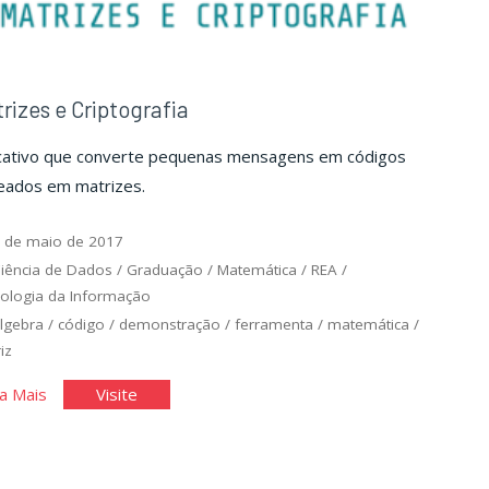
rizes e Criptografia
icativo que converte pequenas mensagens em códigos
eados em matrizes.
 de maio de 2017
iência de Dados
/
Graduação
/
Matemática
/
REA
/
ologia da Informação
lgebra
/
código
/
demonstração
/
ferramenta
/
matemática
/
iz
"Matrizes
"Matrizes
a Mais
Visite
e
e
Criptografia"
Criptografia"