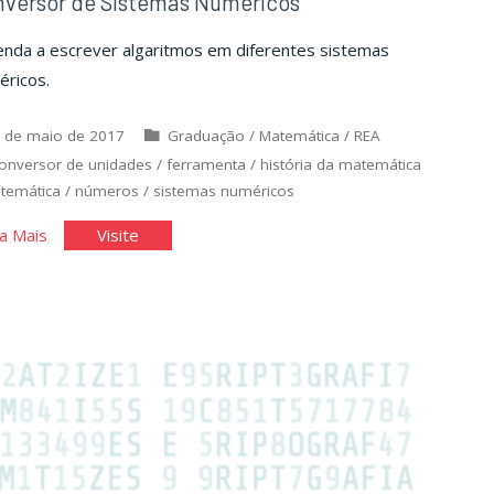
versor de Sistemas Numéricos
enda a escrever algaritmos em diferentes sistemas
éricos.
 de maio de 2017
Graduação
/
Matemática
/
REA
onversor de unidades
/
ferramenta
/
história da matemática
temática
/
números
/
sistemas numéricos
"Conversor
"Conversor
a Mais
Visite
de
de
Sistemas
Sistemas
Numéricos"
Numéricos"