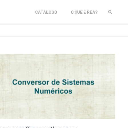
Skip
CATÁLOGO
O QUE É REA?
to
SEARCH
content