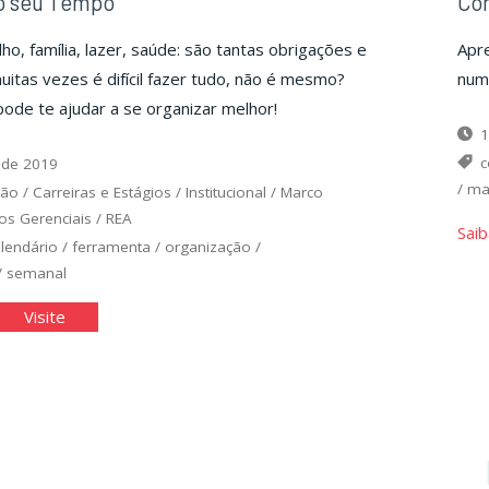
o seu Tempo
Con
ho, família, lazer, saúde: são tantas obrigações e
Apr
uitas vezes é difícil fazer tudo, não é mesmo?
num
ode te ajudar a se organizar melhor!
1
c
 de 2019
/
ma
ção
/
Carreiras e Estágios
/
Institucional
/
Marco
os Gerenciais
/
REA
Saib
alendário
/
ferramenta
/
organização
/
/
semanal
anejando
"Planejando
Visite
seu
mpo"
Tempo"