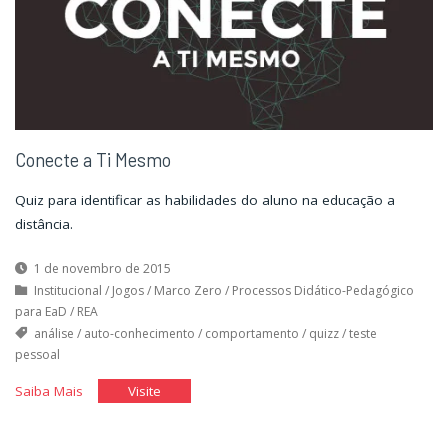
Conecte a Ti Mesmo
Quiz para identificar as habilidades do aluno na educação a
distância.
1 de novembro de 2015
Institucional
/
Jogos
/
Marco Zero
/
Processos Didático-Pedagógico
para EaD
/
REA
análise
/
auto-conhecimento
/
comportamento
/
quizz
/
teste
pessoal
"Conecte
"Conecte
Saiba Mais
Visite
a
a
Ti
Ti