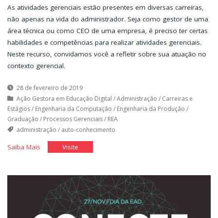
As atividades gerenciais estão presentes em diversas carreiras,
não apenas na vida do administrador. Seja como gestor de uma
área técnica ou como CEO de uma empresa, é preciso ter certas
habilidades e competências para realizar atividades gerenciais.
Neste recurso, convidamos você a refletir sobre sua atuação no
contexto gerencial.
28 de fevereiro de 2019
Ação Gestora em Educação Digital
/
Administração
/
Carreiras e
Estágios
/
Engenharia da Computação
/
Engenharia da Produção
/
Graduação
/
Processos Gerenciais
/
REA
administração
/
auto-conhecimento
"Eu,
"Eu,
Saiba Mais
Visite
gestor?"
gestor?"