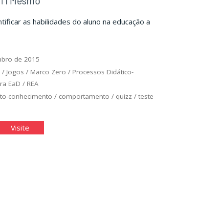
 Ti Mesmo
tificar as habilidades do aluno na educação a
bro de 2015
l
/
Jogos
/
Marco Zero
/
Processos Didático-
ra EaD
/
REA
to-conhecimento
/
comportamento
/
quizz
/
teste
necte
"Conecte
Visite
a
Ti
smo"
Mesmo"