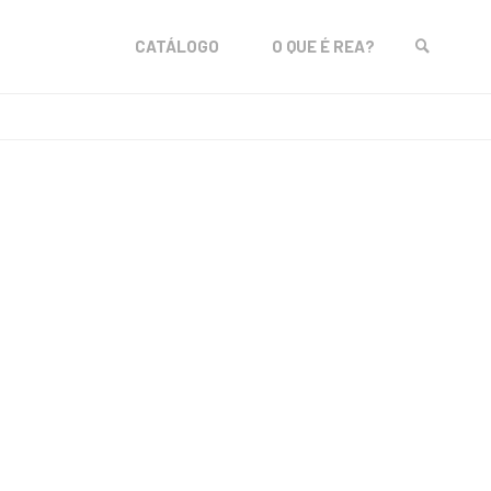
Skip
CATÁLOGO
O QUE É REA?
to
SEARCH
content