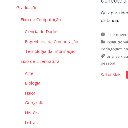
Conecte a
Graduação
Quiz para iden
Eixo de Computação
distância.
Ciência de Dados
1 de novem
Engenharia da Computação
Instituciona
Pedagógico pa
Tecnologia da Informação
análise
/
au
Eixo de Licenciatura
pessoal
Arte
"Co
Saiba Mais
a
Biologia
Ti
Física
Me
Geografia
História
Letras