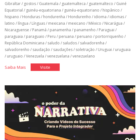
Gibraltar
/
gostos
/
Guatemala
/
guatemalteca
/
guatemalteco
/
Guiné
Equatorial
/
guinéu-equatoriana
/
guinéu-equatoriano
/
hispânico
/
hispano
/
Honduras
/
hondurenha
/
Hondurenho
/
idioma
/
idiomas
/
latino
/
língua
/
Línguas
/
mexicana
/
mexicano
/
México
/
Nicarágua
/
Nicaraguense
/
Panamá
/
panamenha
/
panamenho
/
Paraguai
/
paraguaia
/
paraguaio
/
Peru
/
peruana
/
peruano
/
portorriquenho
/
República Dominicana
/
saludo
/
saludos
/
salvadorenha
/
salvadorenho
/
saudação
/
saudações
/
soletração
/
Uruguai
/
uruguaia
/
uruguaio
/
Venezuela
/
venezuelana
/
venezuelano
"Espanhol
"Espanhol
Saiba Mais
Visite
Básico:
Básico:
Unidade
Unidade
1"
1"