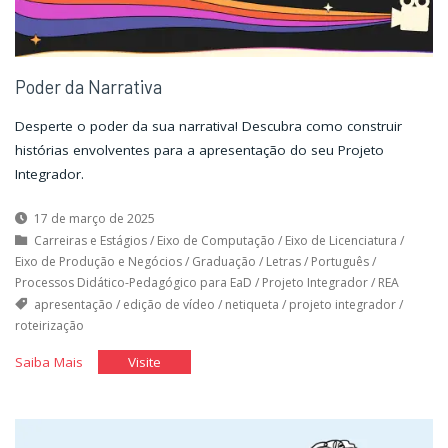
Poder da Narrativa
Desperte o poder da sua narrativa! Descubra como construir
histórias envolventes para a apresentação do seu Projeto
Integrador.
17 de março de 2025
Carreiras e Estágios
/
Eixo de Computação
/
Eixo de Licenciatura
/
Eixo de Produção e Negócios
/
Graduação
/
Letras
/
Português
/
Processos Didático-Pedagógico para EaD
/
Projeto Integrador
/
REA
apresentação
/
edição de vídeo
/
netiqueta
/
projeto integrador
/
roteirização
"Poder
"Poder
Saiba Mais
Visite
da
da
Narrativa"
Narrativa"