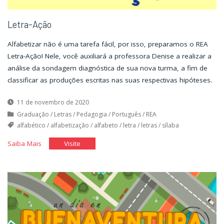
Letra-Ação
Alfabetizar não é uma tarefa fácil, por isso, preparamos o REA
Letra-Ação! Nele, você auxiliará a professora Denise a realizar a
análise da sondagem diagnóstica de sua nova turma, a fim de
classificar as produções escritas nas suas respectivas hipóteses.
11 de novembro de 2020
Graduação
/
Letras
/
Pedagogia
/
Português
/
REA
alfabético
/
alfabetização
/
alfabeto
/
letra
/
letras
/
sílaba
"Letra-
"Letra-
Saiba Mais
Visite
Ação"
Ação"