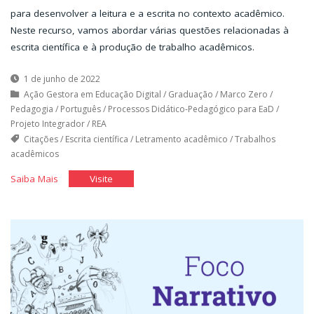
para desenvolver a leitura e a escrita no contexto acadêmico.
Neste recurso, vamos abordar várias questões relacionadas à
escrita científica e à produção de trabalho acadêmicos.
1 de junho de 2022
Ação Gestora em Educação Digital
/
Graduação
/
Marco Zero
/
Pedagogia
/
Português
/
Processos Didático-Pedagógico para EaD
/
Projeto Integrador
/
REA
Citações
/
Escrita científica
/
Letramento acadêmico
/
Trabalhos
acadêmicos
"Letramento
"Letramento
Saiba Mais
Visite
acadêmico"
acadêmico"