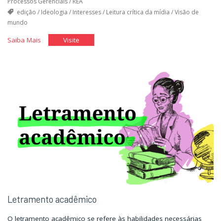
Processos Gerenciais
/
REA
edição
/
Ideologia
/
Interesses
/
Leitura crítica da mídia
/
Visão de
mundo
"O
"O
Saiba Mais
Visite
leão
leão
e
e
a
a
mídia"
mídia"
Letramento acadêmico
O letramento acadêmico se refere às habilidades necessárias