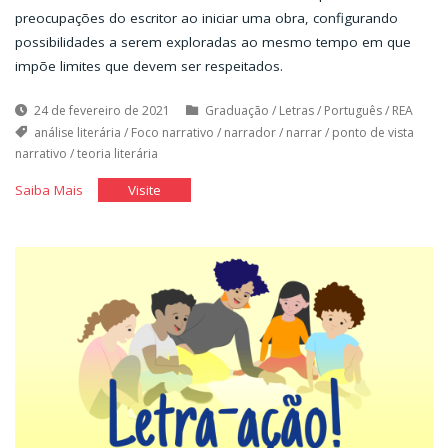
preocupações do escritor ao iniciar uma obra, configurando
possibilidades a serem exploradas ao mesmo tempo em que
impõe limites que devem ser respeitados.
24 de fevereiro de 2021
Graduação
/
Letras
/
Português
/
REA
análise literária
/
Foco narrativo
/
narrador
/
narrar
/
ponto de vista
narrativo
/
teoria literária
"Foco
"Foco
Saiba Mais
Visite
Narrativo"
Narrativo"