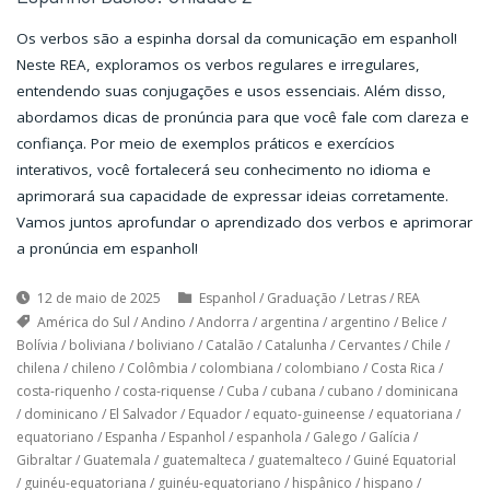
Os verbos são a espinha dorsal da comunicação em espanhol!
Neste REA, exploramos os verbos regulares e irregulares,
entendendo suas conjugações e usos essenciais. Além disso,
abordamos dicas de pronúncia para que você fale com clareza e
confiança. Por meio de exemplos práticos e exercícios
interativos, você fortalecerá seu conhecimento no idioma e
aprimorará sua capacidade de expressar ideias corretamente.
Vamos juntos aprofundar o aprendizado dos verbos e aprimorar
a pronúncia em espanhol!
12 de maio de 2025
Espanhol
/
Graduação
/
Letras
/
REA
América do Sul
/
Andino
/
Andorra
/
argentina
/
argentino
/
Belice
/
Bolívia
/
boliviana
/
boliviano
/
Catalão
/
Catalunha
/
Cervantes
/
Chile
/
chilena
/
chileno
/
Colômbia
/
colombiana
/
colombiano
/
Costa Rica
/
costa-riquenho
/
costa-riquense
/
Cuba
/
cubana
/
cubano
/
dominicana
/
dominicano
/
El Salvador
/
Equador
/
equato-guineense
/
equatoriana
/
equatoriano
/
Espanha
/
Espanhol
/
espanhola
/
Galego
/
Galícia
/
Gibraltar
/
Guatemala
/
guatemalteca
/
guatemalteco
/
Guiné Equatorial
/
guinéu-equatoriana
/
guinéu-equatoriano
/
hispânico
/
hispano
/