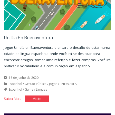
Un Día En Buenaventura
Jogue Un día en Buenaventura e encare o desafio de estar numa
cidade de língua espanhola onde você irá se deslocar para
encontrar amigos, tomar uma refeição e fazer compras. Você irá
praticar o vocabulário e a comunicação em espanhol.
16 de junho de 2020
Espanhol
/
Gestão Pública
/
Jogos
/
Letras
/
REA
Espanhol
/
Game
/
Línguas
"Un
"Un
Saiba Mais
Visite
Día
Día
En
En