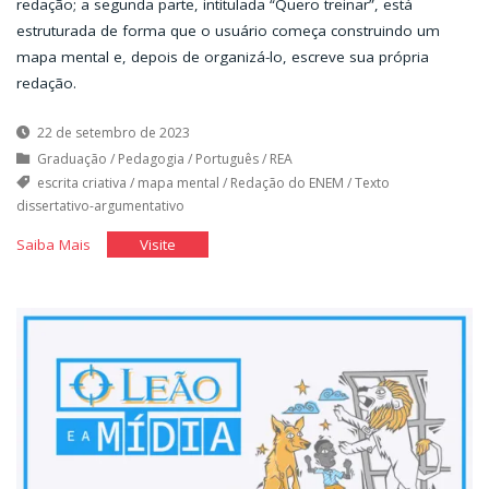
redação; a segunda parte, intitulada “Quero treinar”, está
estruturada de forma que o usuário começa construindo um
mapa mental e, depois de organizá-lo, escreve sua própria
redação.
22 de setembro de 2023
Graduação
/
Pedagogia
/
Português
/
REA
escrita criativa
/
mapa mental
/
Redação do ENEM
/
Texto
dissertativo-argumentativo
"ENEM:
"ENEM:
Saiba Mais
Visite
escreva
escreva
pra
pra
ver"
ver"