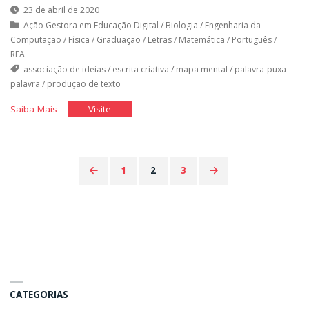
23 de abril de 2020
Ação Gestora em Educação Digital
/
Biologia
/
Engenharia da
Computação
/
Física
/
Graduação
/
Letras
/
Matemática
/
Português
/
REA
associação de ideias
/
escrita criativa
/
mapa mental
/
palavra-puxa-
palavra
/
produção de texto
"Palavra
"Palavra
Saiba Mais
Visite
puxa
puxa
palavra"
palavra"
1
2
3
Paginação
de
posts
CATEGORIAS