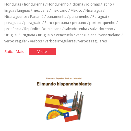
Honduras
/
hondurenha
/
Hondurenho
/
idioma
/
idiomas
/
latino
/
língua
/
Línguas
/
mexicana
/
mexicano
/
México
/
Nicaragua
/
Nicaraguense
/
Panamá
/
panamenha
/
panamenho
/
Paraguai
/
paraguaia
/
paraguaio
/
Peru
/
peruana
/
peruano
/
portorriquenho
/
pronúncia
/
República Dominicana
/
salvadorenha
/
salvadorenho
/
Uruguai
/
uruguaia
/
uruguaio
/
Venezuela
/
venezuelana
/
venezuelano
/
verbo regular
/
verbos
/
verbos irregulares
/
verbos regulares
"Espanhol
"Espanhol
Saiba Mais
Visite
Básico:
Básico:
Unidade
Unidade
2"
2"