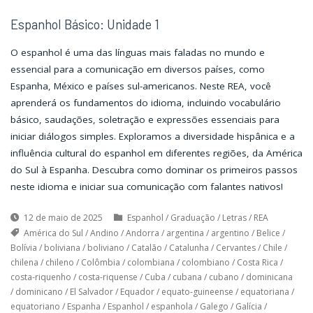
Espanhol Básico: Unidade 1
O espanhol é uma das línguas mais faladas no mundo e
essencial para a comunicação em diversos países, como
Espanha, México e países sul-americanos. Neste REA, você
aprenderá os fundamentos do idioma, incluindo vocabulário
básico, saudações, soletração e expressões essenciais para
iniciar diálogos simples. Exploramos a diversidade hispânica e a
influência cultural do espanhol em diferentes regiões, da América
do Sul à Espanha. Descubra como dominar os primeiros passos
neste idioma e iniciar sua comunicação com falantes nativos!
12 de maio de 2025
Espanhol
/
Graduação
/
Letras
/
REA
América do Sul
/
Andino
/
Andorra
/
argentina
/
argentino
/
Belice
/
Bolívia
/
boliviana
/
boliviano
/
Catalão
/
Catalunha
/
Cervantes
/
Chile
/
chilena
/
chileno
/
Colômbia
/
colombiana
/
colombiano
/
Costa Rica
/
costa-riquenho
/
costa-riquense
/
Cuba
/
cubana
/
cubano
/
dominicana
/
dominicano
/
El Salvador
/
Equador
/
equato-guineense
/
equatoriana
/
equatoriano
/
Espanha
/
Espanhol
/
espanhola
/
Galego
/
Galícia
/