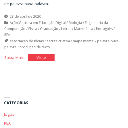
de palavra-puxa-palavra.
23 de abril de 2020
Ação Gestora em Educação Digital
/
Biologia
/
Engenharia da
Computação
/
Física
/
Graduação
/
Letras
/
Matemática
/
Português
/
REA
associação de ideias
/
escrita criativa
/
mapa mental
/
palavra-puxa-
palavra
/
produção de texto
"Palavra
"Palavra
Saiba Mais
Visite
puxa
puxa
palavra"
palavra"
CATEGORIAS
Jogos
REA