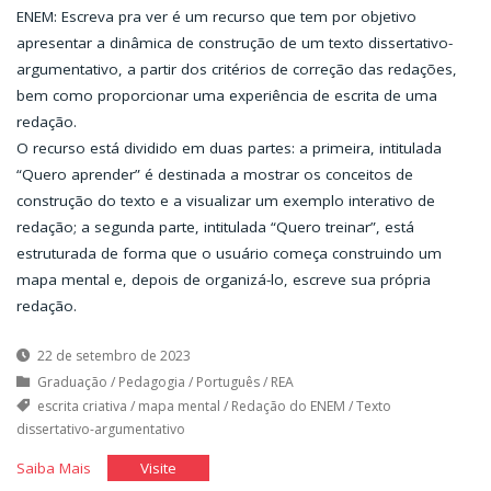
ENEM: Escreva pra ver é um recurso que tem por objetivo
apresentar a dinâmica de construção de um texto dissertativo-
argumentativo, a partir dos critérios de correção das redações,
bem como proporcionar uma experiência de escrita de uma
redação.
O recurso está dividido em duas partes: a primeira, intitulada
“Quero aprender” é destinada a mostrar os conceitos de
construção do texto e a visualizar um exemplo interativo de
redação; a segunda parte, intitulada “Quero treinar”, está
estruturada de forma que o usuário começa construindo um
mapa mental e, depois de organizá-lo, escreve sua própria
redação.
22 de setembro de 2023
Graduação
/
Pedagogia
/
Português
/
REA
escrita criativa
/
mapa mental
/
Redação do ENEM
/
Texto
dissertativo-argumentativo
"ENEM:
"ENEM:
Saiba Mais
Visite