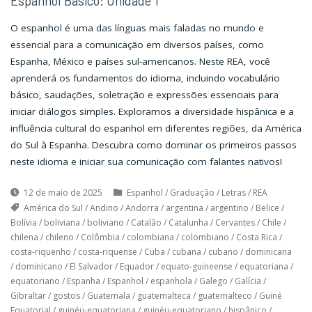
Espanhol Básico: Unidade 1
O espanhol é uma das línguas mais faladas no mundo e
essencial para a comunicação em diversos países, como
Espanha, México e países sul-americanos. Neste REA, você
aprenderá os fundamentos do idioma, incluindo vocabulário
básico, saudações, soletração e expressões essenciais para
iniciar diálogos simples. Exploramos a diversidade hispânica e a
influência cultural do espanhol em diferentes regiões, da América
do Sul à Espanha. Descubra como dominar os primeiros passos
neste idioma e iniciar sua comunicação com falantes nativos!
12 de maio de 2025
Espanhol
/
Graduação
/
Letras
/
REA
América do Sul
/
Andino
/
Andorra
/
argentina
/
argentino
/
Belice
/
Bolívia
/
boliviana
/
boliviano
/
Catalão
/
Catalunha
/
Cervantes
/
Chile
/
chilena
/
chileno
/
Colômbia
/
colombiana
/
colombiano
/
Costa Rica
/
costa-riquenho
/
costa-riquense
/
Cuba
/
cubana
/
cubano
/
dominicana
/
dominicano
/
El Salvador
/
Equador
/
equato-guineense
/
equatoriana
/
equatoriano
/
Espanha
/
Espanhol
/
espanhola
/
Galego
/
Galícia
/
Gibraltar
/
gostos
/
Guatemala
/
guatemalteca
/
guatemalteco
/
Guiné
Equatorial
/
guinéu-equatoriana
/
guinéu-equatoriano
/
hispânico
/