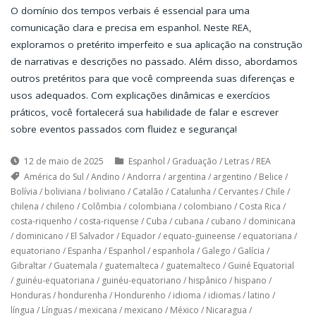
O domínio dos tempos verbais é essencial para uma
comunicação clara e precisa em espanhol. Neste REA,
exploramos o pretérito imperfeito e sua aplicação na construção
de narrativas e descrições no passado. Além disso, abordamos
outros pretéritos para que você compreenda suas diferenças e
usos adequados. Com explicações dinâmicas e exercícios
práticos, você fortalecerá sua habilidade de falar e escrever
sobre eventos passados com fluidez e segurança!
12 de maio de 2025
Espanhol
/
Graduação
/
Letras
/
REA
América do Sul
/
Andino
/
Andorra
/
argentina
/
argentino
/
Belice
/
Bolívia
/
boliviana
/
boliviano
/
Catalão
/
Catalunha
/
Cervantes
/
Chile
/
chilena
/
chileno
/
Colômbia
/
colombiana
/
colombiano
/
Costa Rica
/
costa-riquenho
/
costa-riquense
/
Cuba
/
cubana
/
cubano
/
dominicana
/
dominicano
/
El Salvador
/
Equador
/
equato-guineense
/
equatoriana
/
equatoriano
/
Espanha
/
Espanhol
/
espanhola
/
Galego
/
Galícia
/
Gibraltar
/
Guatemala
/
guatemalteca
/
guatemalteco
/
Guiné Equatorial
/
guinéu-equatoriana
/
guinéu-equatoriano
/
hispânico
/
hispano
/
Honduras
/
hondurenha
/
Hondurenho
/
idioma
/
idiomas
/
latino
/
língua
/
Línguas
/
mexicana
/
mexicano
/
México
/
Nicaragua
/