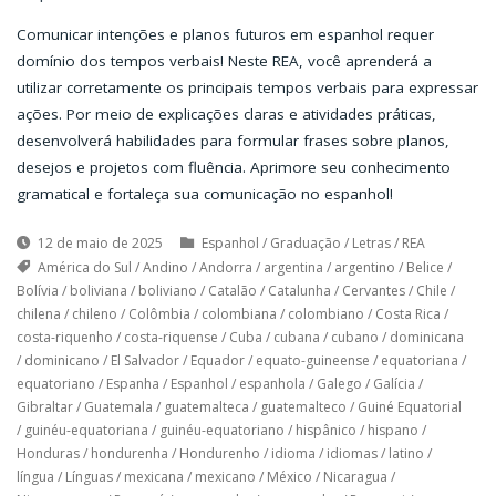
Comunicar intenções e planos futuros em espanhol requer
domínio dos tempos verbais! Neste REA, você aprenderá a
utilizar corretamente os principais tempos verbais para expressar
ações. Por meio de explicações claras e atividades práticas,
desenvolverá habilidades para formular frases sobre planos,
desejos e projetos com fluência. Aprimore seu conhecimento
gramatical e fortaleça sua comunicação no espanhol!
12 de maio de 2025
Espanhol
/
Graduação
/
Letras
/
REA
América do Sul
/
Andino
/
Andorra
/
argentina
/
argentino
/
Belice
/
Bolívia
/
boliviana
/
boliviano
/
Catalão
/
Catalunha
/
Cervantes
/
Chile
/
chilena
/
chileno
/
Colômbia
/
colombiana
/
colombiano
/
Costa Rica
/
costa-riquenho
/
costa-riquense
/
Cuba
/
cubana
/
cubano
/
dominicana
/
dominicano
/
El Salvador
/
Equador
/
equato-guineense
/
equatoriana
/
equatoriano
/
Espanha
/
Espanhol
/
espanhola
/
Galego
/
Galícia
/
Gibraltar
/
Guatemala
/
guatemalteca
/
guatemalteco
/
Guiné Equatorial
/
guinéu-equatoriana
/
guinéu-equatoriano
/
hispânico
/
hispano
/
Honduras
/
hondurenha
/
Hondurenho
/
idioma
/
idiomas
/
latino
/
língua
/
Línguas
/
mexicana
/
mexicano
/
México
/
Nicaragua
/