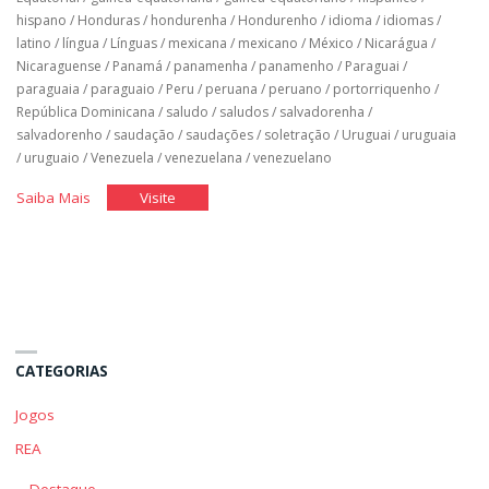
hispano
/
Honduras
/
hondurenha
/
Hondurenho
/
idioma
/
idiomas
/
latino
/
língua
/
Línguas
/
mexicana
/
mexicano
/
México
/
Nicarágua
/
Nicaraguense
/
Panamá
/
panamenha
/
panamenho
/
Paraguai
/
paraguaia
/
paraguaio
/
Peru
/
peruana
/
peruano
/
portorriquenho
/
República Dominicana
/
saludo
/
saludos
/
salvadorenha
/
salvadorenho
/
saudação
/
saudações
/
soletração
/
Uruguai
/
uruguaia
/
uruguaio
/
Venezuela
/
venezuelana
/
venezuelano
"Espanhol
"Espanhol
Saiba Mais
Visite
Básico:
Básico:
Unidade
Unidade
1"
1"
CATEGORIAS
Jogos
REA