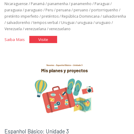
Nicaraguense
/
Panamá
/
panamenha
/
panamenho
/
Paraguai
/
paraguaia
/
paraguaio
/
Peru
/
peruana
/
peruano
/
portorriquenho
/
pretérito imperfeito
/
pretéritos
/
República Dominicana
/
salvadorenha
/
salvadorenho
/
tempos verbal
/
Uruguai
/
uruguaia
/
uruguaio
/
Venezuela
/
venezuelana
/
venezuelano
"Espanhol
"Espanhol
Saiba Mais
Visite
Básico:
Básico:
Unidade
Unidade
4"
4"
Espanhol Básico: Unidade 3