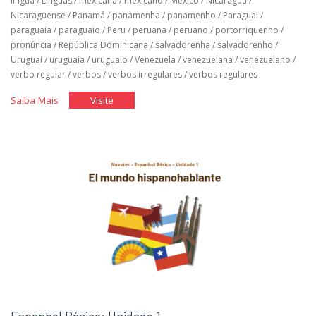
língua
/
Línguas
/
mexicana
/
mexicano
/
México
/
Nicaragua
/
Nicaraguense
/
Panamá
/
panamenha
/
panamenho
/
Paraguai
/
paraguaia
/
paraguaio
/
Peru
/
peruana
/
peruano
/
portorriquenho
/
pronúncia
/
República Dominicana
/
salvadorenha
/
salvadorenho
/
Uruguai
/
uruguaia
/
uruguaio
/
Venezuela
/
venezuelana
/
venezuelano
/
verbo regular
/
verbos
/
verbos irregulares
/
verbos regulares
"Espanhol
"Espanhol
Saiba Mais
Visite
Básico:
Básico:
Unidade
Unidade
2"
2"