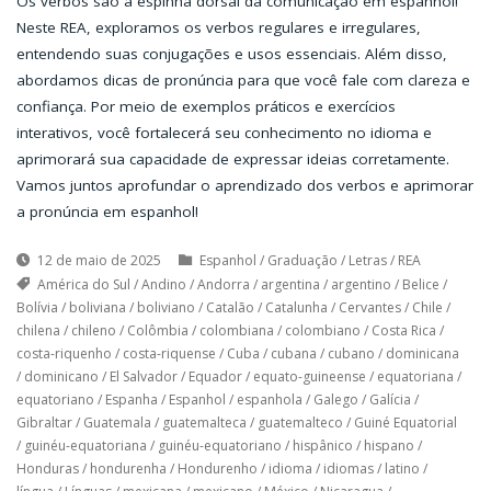
Os verbos são a espinha dorsal da comunicação em espanhol!
Neste REA, exploramos os verbos regulares e irregulares,
entendendo suas conjugações e usos essenciais. Além disso,
abordamos dicas de pronúncia para que você fale com clareza e
confiança. Por meio de exemplos práticos e exercícios
interativos, você fortalecerá seu conhecimento no idioma e
aprimorará sua capacidade de expressar ideias corretamente.
Vamos juntos aprofundar o aprendizado dos verbos e aprimorar
a pronúncia em espanhol!
12 de maio de 2025
Espanhol
/
Graduação
/
Letras
/
REA
América do Sul
/
Andino
/
Andorra
/
argentina
/
argentino
/
Belice
/
Bolívia
/
boliviana
/
boliviano
/
Catalão
/
Catalunha
/
Cervantes
/
Chile
/
chilena
/
chileno
/
Colômbia
/
colombiana
/
colombiano
/
Costa Rica
/
costa-riquenho
/
costa-riquense
/
Cuba
/
cubana
/
cubano
/
dominicana
/
dominicano
/
El Salvador
/
Equador
/
equato-guineense
/
equatoriana
/
equatoriano
/
Espanha
/
Espanhol
/
espanhola
/
Galego
/
Galícia
/
Gibraltar
/
Guatemala
/
guatemalteca
/
guatemalteco
/
Guiné Equatorial
/
guinéu-equatoriana
/
guinéu-equatoriano
/
hispânico
/
hispano
/
Honduras
/
hondurenha
/
Hondurenho
/
idioma
/
idiomas
/
latino
/