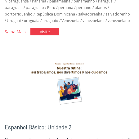
Nicaraguense
/
Panamá
/
panamenha
/
panamenho
/
Paraguai
/
paraguaia
/
paraguaio
/
Peru
/
peruana
/
peruano
/
planos
/
portorriquenho
/
República Dominicana
/
salvadorenha
/
salvadorenho
/
Uruguai
/
uruguaia
/
uruguaio
/
Venezuela
/
venezuelana
/
venezuelano
"Espanhol
"Espanhol
Saiba Mais
Visite
Básico:
Básico:
Unidade
Unidade
3"
3"
Espanhol Básico: Unidade 2